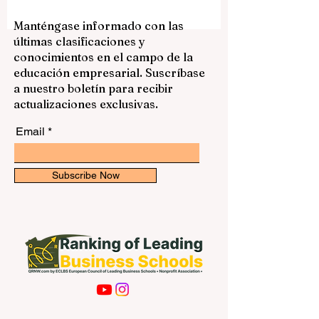
multiculturales, seguridad, calidad de vida
y oportunidades para crecer en un
ambiente global. Para muchos
Manténgase informado con las
estudiantes de España, América Latina y
últimas clasificaciones y
otros países hispanohablantes, estudiar
conocimientos en el campo de la
en Australia puede ser una experiencia
educación empresarial. Suscríbase
académica y personal muy valiosa. Elegir
a nuestro boletín para recibir
una universidad no depende solamente
actualizaciones exclusivas.
del n
Email
Subscribe Now