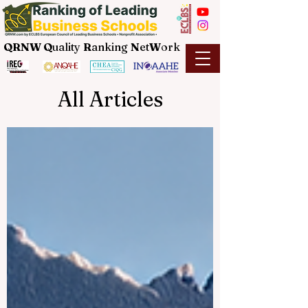
QRNW Q
uality
R
anking
N
et
W
ork
All Articles