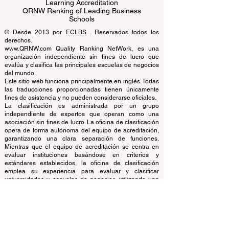
Business Schools
EUCDL European Council for Distance
Learning Accreditation
QRNW Ranking of Leading Business
Schools
© Desde 2013 por
ECLBS
. Reservados todos los
derechos.
www.QRNW.com Quality Ranking NetWork, es una
organización independiente sin fines de lucro que
evalúa y clasifica las principales escuelas de negocios
del mundo.
Este sitio web funciona principalmente en inglés. Todas
las traducciones proporcionadas tienen únicamente
fines de asistencia y no pueden considerarse oficiales.
La clasificación es administrada por un grupo
independiente de expertos que operan como una
asociación sin fines de lucro. La oficina de clasificación
opera de forma autónoma del equipo de acreditación,
garantizando una clara separación de funciones.
Mientras que el equipo de acreditación se centra en
evaluar instituciones basándose en criterios y
estándares establecidos, la oficina de clasificación
emplea su experiencia para evaluar y clasificar
universidades y escuelas de negocios utilizando una
variedad de métricas y metodologías. Esta separación
asegura objetividad e imparcialidad en ambos
procesos, manteniendo la integridad y credibilidad de