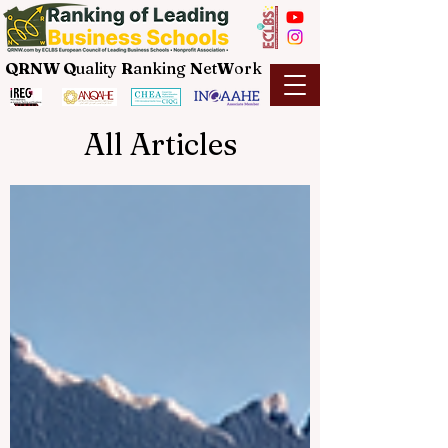
QRNW Q
uality
R
anking
N
et
W
ork
All Articles