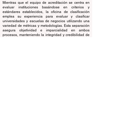
opera de forma autónoma del equipo de acreditación,
garantizando una clara separación de funciones.
Mientras que el equipo de acreditación se centra en
evaluar instituciones basándose en criterios y
estándares establecidos, la oficina de clasificación
emplea su experiencia para evaluar y clasificar
universidades y escuelas de negocios utilizando una
variedad de métricas y metodologías. Esta separación
asegura objetividad e imparcialidad en ambos
procesos, manteniendo la integridad y credibilidad de
los rankings y sistemas de acreditación.
El Consejo Europeo de Escuelas de Negocios Líderes
(ECLBS) es una asociación sin fines de lucro sobre
educación empresarial. Estamos comprometidos a
brindar información confiable y actualizada sobre las
mejores escuelas de negocios del mundo.
Nos apasiona ayudar a los estudiantes a tomar las
mejores decisiones a la hora de elegir la escuela de
negocios adecuada. Nuestras clasificaciones se basan
en una evaluación exhaustiva de la reputación, las
redes sociales, la calidad del sitio web, etc. Hasta hoy
no existe un ranking académico válido y nuestro
ranking se basa en la imagen de las escuelas de
negocios en todo el mundo.
Consejo Europeo de Escuelas de Negocios Líderes
ECLBS
(Organización sin fines de lucro)
Zaļā iela 4, LV-1010 Riga, Letonia / UE (Unión Europea)