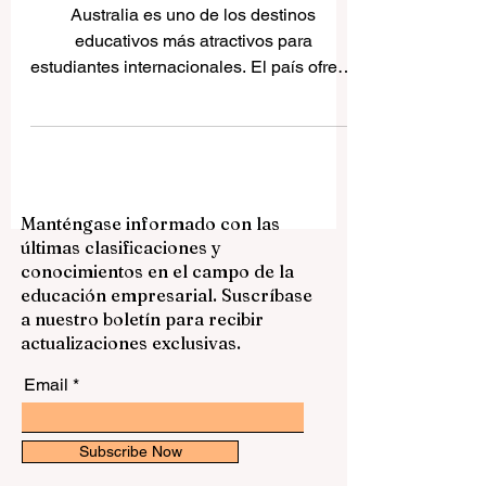
estudiantes internacionales
Australia es uno de los destinos
educativos más atractivos para
estudiantes internacionales. El país ofrece
una combinación muy interesante de
educación moderna, ciudades
multiculturales, seguridad, calidad de vida
y oportunidades para crecer en un
ambiente global. Para muchos
Manténgase informado con las
estudiantes de España, América Latina y
últimas clasificaciones y
otros países hispanohablantes, estudiar
conocimientos en el campo de la
en Australia puede ser una experiencia
educación empresarial. Suscríbase
académica y personal muy valiosa. Elegir
a nuestro boletín para recibir
una universidad no depende solamente
actualizaciones exclusivas.
del n
Email