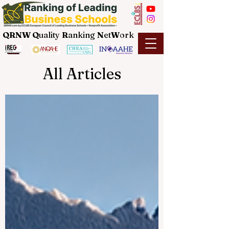
QRNW Q
uality
R
anking
N
et
W
ork
All Articles