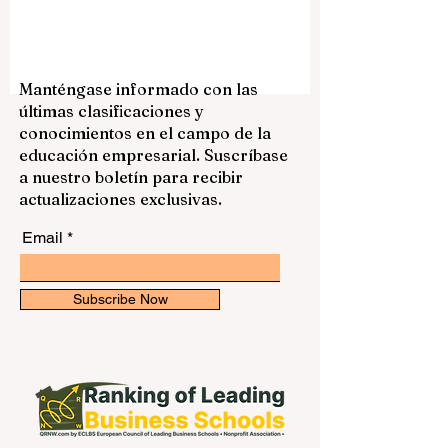
una combinación muy interesante de
educación moderna, ciudades
multiculturales, seguridad, calidad de vida
y oportunidades para crecer en un
ambiente global. Para muchos
Manténgase informado con las
estudiantes de España, América Latina y
últimas clasificaciones y
otros países hispanohablantes, estudiar
conocimientos en el campo de la
en Australia puede ser una experiencia
educación empresarial. Suscríbase
académica y personal muy valiosa. Elegir
a nuestro boletín para recibir
una universidad no depende solamente
actualizaciones exclusivas.
del n
Email
Subscribe Now