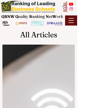
QRNW Q
uality
R
anking
N
et
W
ork
All Articles