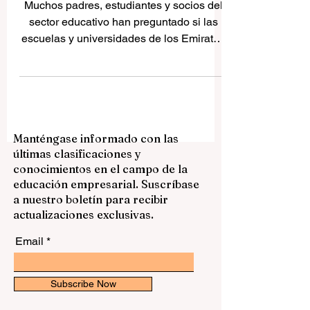
el 8 de mayo de 2026
Muchos padres, estudiantes y socios del
sector educativo han preguntado si las
escuelas y universidades de los Emiratos
Árabes Unidos volverán nuevamente a la
educación a distancia. Según los
anuncios más recientes, los EAU han
confirmado que la educación a distancia
se aplicará desde el martes 5 de mayo de
Manténgase informado con las
2026 hasta el viernes 8 de mayo de 2026.
últimas clasificaciones y
Esta decisión se aplica a estudiantes,
conocimientos en el campo de la
docentes y personal administrativo en
educación empresarial. Suscríbase
guarderías, escuelas públicas, escuelas
a nuestro boletín para recibir
privadas e in
actualizaciones exclusivas.
Email