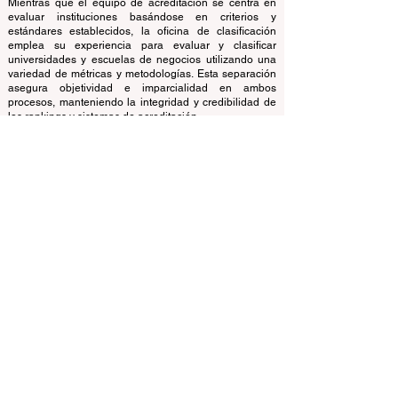
opera de forma autónoma del equipo de acreditación,
garantizando una clara separación de funciones.
Mientras que el equipo de acreditación se centra en
evaluar instituciones basándose en criterios y
estándares establecidos, la oficina de clasificación
emplea su experiencia para evaluar y clasificar
universidades y escuelas de negocios utilizando una
variedad de métricas y metodologías. Esta separación
asegura objetividad e imparcialidad en ambos
procesos, manteniendo la integridad y credibilidad de
los rankings y sistemas de acreditación.
El Consejo Europeo de Escuelas de Negocios Líderes
(ECLBS) es una asociación sin fines de lucro sobre
educación empresarial. Estamos comprometidos a
brindar información confiable y actualizada sobre las
mejores escuelas de negocios del mundo.
Nos apasiona ayudar a los estudiantes a tomar las
mejores decisiones a la hora de elegir la escuela de
negocios adecuada. Nuestras clasificaciones se basan
en una evaluación exhaustiva de la reputación, las
redes sociales, la calidad del sitio web, etc. Hasta hoy
no existe un ranking académico válido y nuestro
ranking se basa en la imagen de las escuelas de
negocios en todo el mundo.
Consejo Europeo de Escuelas de Negocios Líderes
ECLBS
(Organización sin fines de lucro)
Zaļā iela 4, LV-1010 Riga, Letonia / UE (Unión Europea)