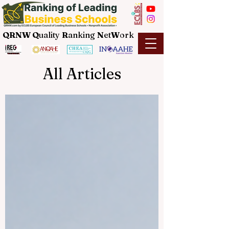
QRNW Q
uality
R
anking
N
et
W
ork
All Articles