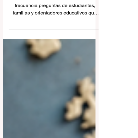
francófonas para estudiantes
internacionales
En #Clasificación_QRNW recibimos con
frecuencia preguntas de estudiantes,
familias y orientadores educativos que
desean saber cuáles son las mejores
#universidades_francófonas para realizar
estudios superiores. La respuesta no es
igual para todos, porque depende del
área de estudio, el presupuesto, el país
elegido, el nivel de francés, los objetivos
profesionales y el tipo de experiencia
universitaria que cada estudiante busca.
Es importante aclarar que estudiar en una
#unive