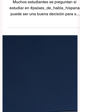
hispana
Muchos estudiantes se preguntan si
estudiar en #países_de_habla_hispana
puede ser una buena decisión para su
futuro. La respuesta es sí, especialmente
para quienes desean unir
#educación_superior, experiencia
internacional, aprendizaje de idiomas,
cultura, crecimiento personal y nuevas
oportunidades profesionales. Estudiar en
un país hispanohablante no significa
solamente asistir a clases; también
significa vivir una lengua, comprender
distintas sociedades y desarrollar una m