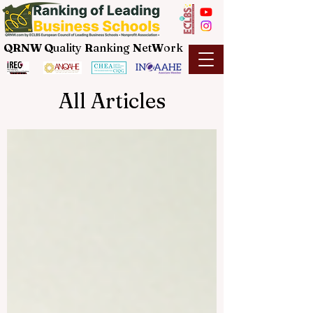
QRNW Q
uality
R
anking
N
et
W
ork
All Articles