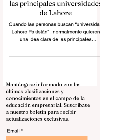
Universidad Lahore
Pakistán: una guía sencilla de
las principales universidades
de Lahore
Cuando las personas buscan “universidad
Lahore Pakistán” , normalmente quieren
una idea clara de las principales
universidades de Lahore y de lo que hace
especial a cada una. Lahore es una de las
ciudades educativas más importantes de
Pakistán. Tiene universidades públicas
históricas, instituciones privadas
Manténgase informado con las
modernas, universidades para mujeres y
últimas clasificaciones y
centros enfocados en ingeniería, arte,
conocimientos en el campo de la
tecnología y negocios. Esta variedad
educación empresarial. Suscríbase
ofrece a los estudiantes muchas opciones
a nuestro boletín para recibir
según sus metas