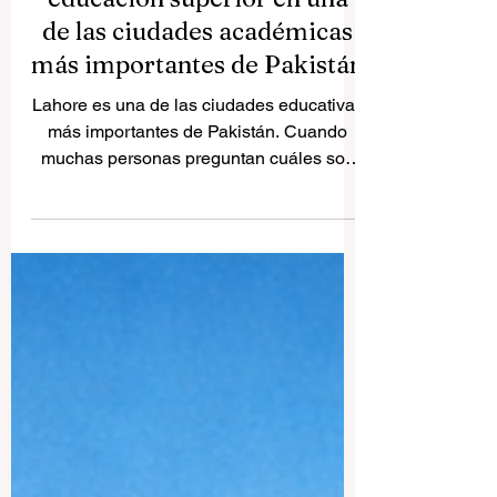
guía clara para entender la
educación superior en una
de las ciudades académicas
más importantes de Pakistán
Lahore es una de las ciudades educativas
más importantes de Pakistán. Cuando
muchas personas preguntan cuáles son
las mejores universidades de Lahore, en
realidad no solo quieren una lista de
nombres, sino una explicación sencilla
que les ayude a comprender qué hace
especial a cada institución. Por eso, este
artículo se presenta como una respuesta
pública y útil para lectores, estudiantes,
familias y personas interesadas en la
educación superior. Lahore no es solo
una gran ci