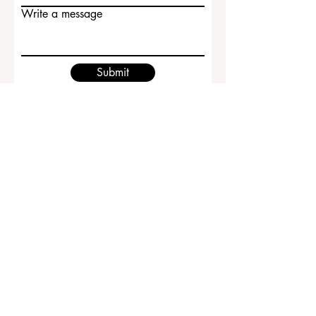
Email
Write a message
Submit
ECLBS European Council of Leading
Business Schools
EUCDL European Council for Distance
Learning Accreditation
QRNW Ranking of Leading Business
Schools
© Desde 2013 por
ECLBS
. Reservados todos los
derechos.
www.QRNW.com Quality Ranking NetWork, es una
organización independiente sin fines de lucro que
evalúa y clasifica las principales escuelas de negocios