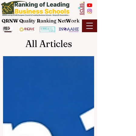
QRNW Q
uality
R
anking
N
et
W
ork
All Articles