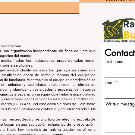
los derechos.
Contact
una organización independiente sin fines de lucro que
 negocios del mundo.
 inglés. Todas las traducciones proporcionadas tienen
First name
siderarse oficiales.
grupo independiente de expertos que operan como una
de clasificación opera de forma autónoma del equipo de
ón de funciones. Mientras que el equipo de acreditación se
Email
en criterios y estándares establecidos, la oficina de
aluar y clasificar universidades y escuelas de negocios
ogías. Esta separación asegura objetividad e imparcialidad
 credibilidad de los rankings y sistemas de acreditación.
Write a messag
íderes (ECLBS) es una asociación sin fines de lucro sobre
 a brindar información confiable y actualizada sobre las
 las mejores decisiones a la hora de elegir la escuela de
se basan en una evaluación exhaustiva de la reputación,
, etc. Hasta hoy no existe un ranking académico válido y
escuelas de negocios en todo el mundo.