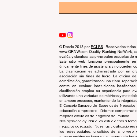
© Desde 2013 por
ECLBS
. Reservados todos 
www.QRNW.com Quality Ranking NetWork, es 
evalúa y clasifica las principales escuelas de
Este sitio web funciona principalmente en
únicamente fines de asistencia y no pueden con
La clasificación es administrada por un 
asociación sin fines de lucro. La oficina 
acreditación, garantizando una clara separaci
centra en evaluar instituciones basándose 
clasificación emplea su experiencia para ev
utilizando una variedad de métricas y metodol
en ambos procesos, manteniendo la integridad y
El Consejo Europeo de Escuelas de Negocios L
educación empresarial. Estamos comprometidos
mejores escuelas de negocios del mundo.
Nos apasiona ayudar a los estudiantes a tomar
negocios adecuada. Nuestras clasificaciones 
las redes sociales, la calidad del sitio web
nuestro ranking se basa en la imagen de las 