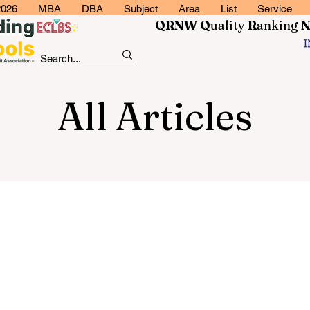
2026
MBA
DBA
Subject
Area
List
Service
QRNW Q
uality
R
anking
All Articles