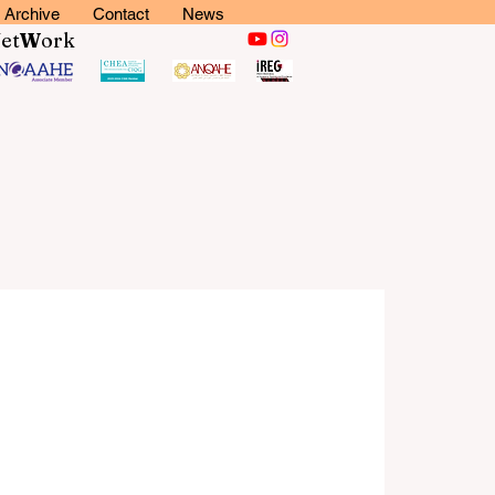
Archive
Contact
News
N
et
W
ork