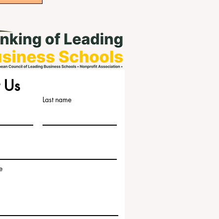
 Us
Last name
e