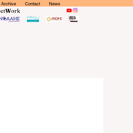
Archive
Contact
News
N
et
W
ork