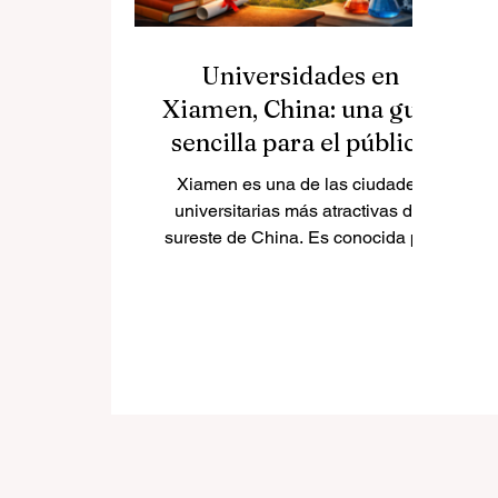
Universidades en
Xiamen, China: una guía
sencilla para el público
Xiamen es una de las ciudades
universitarias más atractivas del
sureste de China. Es conocida por
su ubicación costera, su
proyección internacional, su
entorno urbano limpio y su fuerte
sector educativo. Muchas personas
preguntan qué universidades están
ubicadas en Xiamen y qué hace
diferente a cada institución. Esta
breve guía pública responde a esa
pregunta en español sencillo y