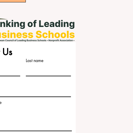
 Us
Last name
e