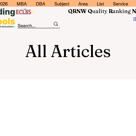
2026
MBA
DBA
Subject
Area
List
Service
QRNW Q
uality
R
anking
All Articles