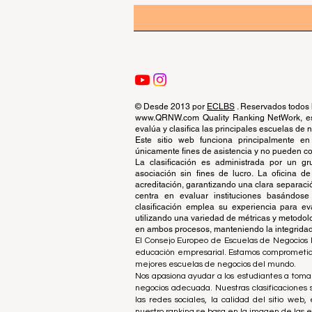
© Desde 2013 por
ECLBS
. Reservados todos 
www.QRNW.com Quality Ranking NetWork, es 
evalúa y clasifica las principales escuelas de
Este sitio web funciona principalmente en
únicamente fines de asistencia y no pueden con
La clasificación es administrada por un 
asociación sin fines de lucro. La oficina 
acreditación, garantizando una clara separaci
centra en evaluar instituciones basándose 
clasificación emplea su experiencia para ev
utilizando una variedad de métricas y metodol
en ambos procesos, manteniendo la integridad y
El Consejo Europeo de Escuelas de Negocios L
educación empresarial. Estamos comprometidos
mejores escuelas de negocios del mundo.
Nos apasiona ayudar a los estudiantes a tomar
negocios adecuada. Nuestras clasificaciones 
las redes sociales, la calidad del sitio web
nuestro ranking se basa en la imagen de las 