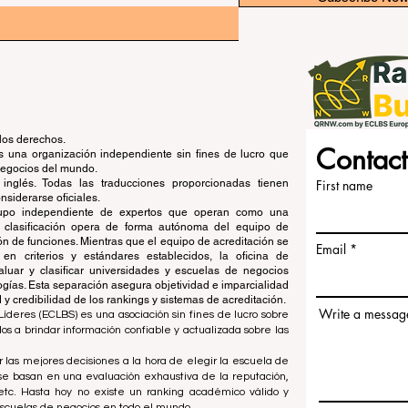
los derechos.
Contact
una organización independiente sin fines de lucro que
 negocios del mundo.
 inglés. Todas las traducciones proporcionadas tienen
First name
siderarse oficiales.
grupo independiente de expertos que operan como una
de clasificación opera de forma autónoma del equipo de
ón de funciones. Mientras que el equipo de acreditación se
Email
en criterios y estándares establecidos, la oficina de
aluar y clasificar universidades y escuelas de negocios
ogías. Esta separación asegura objetividad e imparcialidad
 credibilidad de los rankings y sistemas de acreditación.
Write a messag
íderes (ECLBS) es una asociación sin fines de lucro sobre
 a brindar información confiable y actualizada sobre las
 las mejores decisiones a la hora de elegir la escuela de
se basan en una evaluación exhaustiva de la reputación,
, etc. Hasta hoy no existe un ranking académico válido y
escuelas de negocios en todo el mundo.