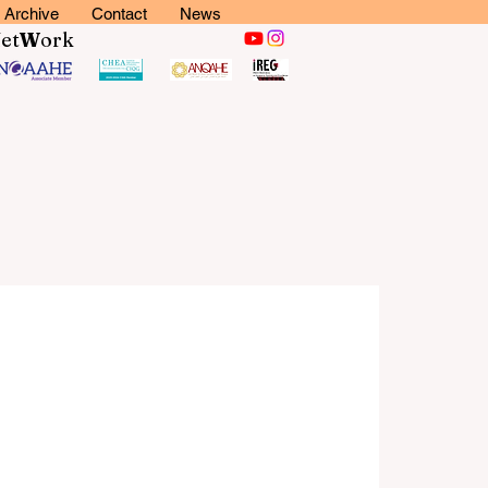
Archive
Contact
News
N
et
W
ork