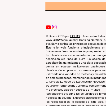
© Desde 2013 por
ECLBS
. Reservados todos 
www.QRNW.com Quality Ranking NetWork, es 
evalúa y clasifica las principales escuelas de
Este sitio web funciona principalmente en
únicamente fines de asistencia y no pueden con
La clasificación es administrada por un 
asociación sin fines de lucro. La oficina 
acreditación, garantizando una clara separaci
centra en evaluar instituciones basándose 
clasificación emplea su experiencia para ev
utilizando una variedad de métricas y metodol
en ambos procesos, manteniendo la integridad y
El Consejo Europeo de Escuelas de Negocios L
educación empresarial. Estamos comprometidos
mejores escuelas de negocios del mundo.
Nos apasiona ayudar a los estudiantes a tomar
negocios adecuada. Nuestras clasificaciones 
las redes sociales, la calidad del sitio web
nuestro ranking se basa en la imagen de las 