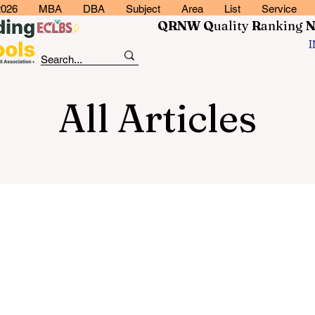
2026
MBA
DBA
Subject
Area
List
Service
QRNW Q
uality
R
anking
All Articles