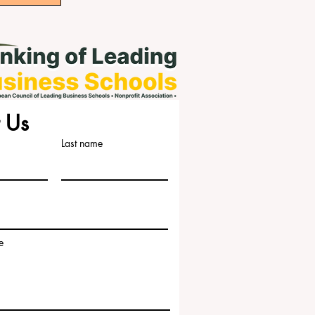
 Us
Last name
e