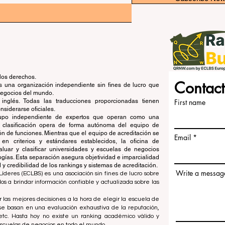
los derechos.
Contact
una organización independiente sin fines de lucro que
 negocios del mundo.
 inglés. Todas las traducciones proporcionadas tienen
First name
siderarse oficiales.
grupo independiente de expertos que operan como una
de clasificación opera de forma autónoma del equipo de
ón de funciones. Mientras que el equipo de acreditación se
Email
en criterios y estándares establecidos, la oficina de
aluar y clasificar universidades y escuelas de negocios
ogías. Esta separación asegura objetividad e imparcialidad
 credibilidad de los rankings y sistemas de acreditación.
Write a messag
íderes (ECLBS) es una asociación sin fines de lucro sobre
 a brindar información confiable y actualizada sobre las
 las mejores decisiones a la hora de elegir la escuela de
se basan en una evaluación exhaustiva de la reputación,
, etc. Hasta hoy no existe un ranking académico válido y
escuelas de negocios en todo el mundo.