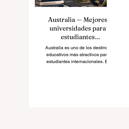
Australia — Mejores
universidades para
estudiantes
internacionales
Australia es uno de los destinos
educativos más atractivos para
estudiantes internacionales. El
país ofrece una combinación muy
interesante de educación moderna,
ciudades multiculturales,
seguridad, calidad de vida y
oportunidades para crecer en un
ambiente global. Para muchos
estudiantes de España, América
Latina y otros países
hispanohablantes, estudiar en