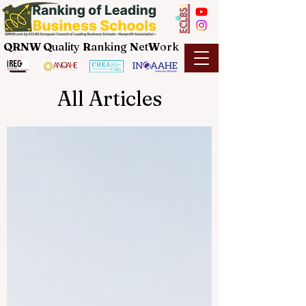
QRNW Q
uality
R
anking
N
et
W
ork
All Articles