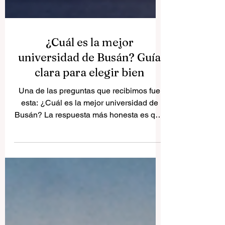
¿Cuál es la mejor
universidad de Busán? Guía
clara para elegir bien
Una de las preguntas que recibimos fue
esta: ¿Cuál es la mejor universidad de
Busán? La respuesta más honesta es que
no existe una sola opción perfecta para
todos. Busán tiene varias universidades
fuertes, y la mejor elección depende del
área de estudio, del tipo de vida
universitaria que busca cada estudiante y
de si prefiere investigación, formación
práctica, idiomas, negocios, ingeniería,