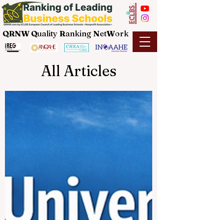
QRNW Q
uality
R
anking
N
et
W
ork
All Articles