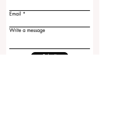
Contact Us
First name
Last name
Email
Write a message
Submit
ECLBS European Council of Leading
Business Schools
EUCDL European Council for Distance
Learning Accreditation
QRNW Ranking of Leading Business