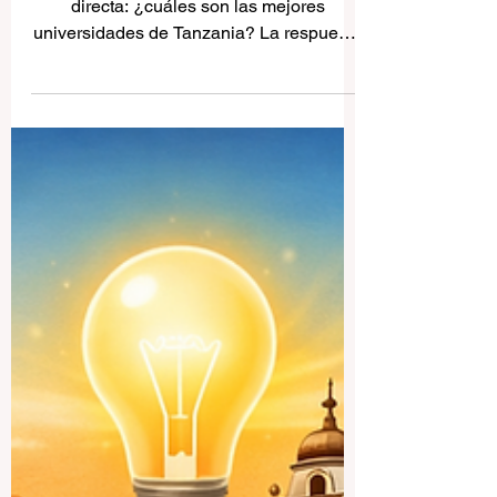
familias
Muchas personas hacen una pregunta
directa: ¿cuáles son las mejores
universidades de Tanzania? La respuesta
honesta es que no existe una única mejor
universidad para todos. La elección
correcta depende de lo que el estudiante
quiera estudiar, de la forma en que
prefiera aprender y del tipo de carrera que
quiera construir en el futuro. Aun así, en
Tanzania hay varias universidades que
destacan por su historia, su
reconocimiento oficial, su variedad
académica, su reputación pú