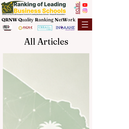
QRNW Q
uality
R
anking
N
et
W
ork
All Articles