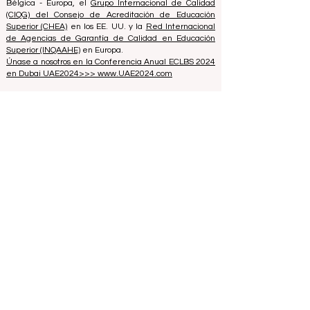
Clasificación Internacional IREG -
Observatorio IREG
sobre Clasificación y Excelencia Académica
en
Bélgica - Europa, el
Grupo Internacional de Calidad
(CIQG) del Consejo de Acreditación de Educación
Superior (CHEA)
en los EE. UU. y la
Red Internacional
de Agencias de Garantía de Calidad en Educación
Superior (INQAAHE)
en Europa.
Únase a nosotros en la Conferencia Anual ECLBS 2024
en Dubai UAE2024>>> www.UAE2024.com
El Foro Global de Educación 2026
establece un nuevo modelo para el
futuro del aprendizaje
hace 2 días
3 min de lectura
La Innovación Digital y las
Asociaciones Estratégicas Elevan los
Estándares Educativos Globales
25 jul
2 min de lectura