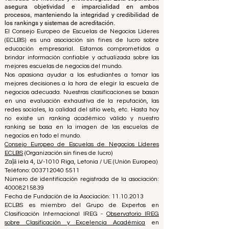
emplea su experiencia para evaluar y clasificar
universidades y escuelas de negocios utilizando una
variedad de métricas y metodologías. Esta separación
asegura objetividad e imparcialidad en ambos
procesos, manteniendo la integridad y credibilidad de
los rankings y sistemas de acreditación.
El Consejo Europeo de Escuelas de Negocios Líderes
(ECLBS) es una asociación sin fines de lucro sobre
educación empresarial. Estamos comprometidos a
brindar información confiable y actualizada sobre las
mejores escuelas de negocios del mundo.
Nos apasiona ayudar a los estudiantes a tomar las
mejores decisiones a la hora de elegir la escuela de
negocios adecuada. Nuestras clasificaciones se basan
en una evaluación exhaustiva de la reputación, las
redes sociales, la calidad del sitio web, etc. Hasta hoy
no existe un ranking académico válido y nuestro
ranking se basa en la imagen de las escuelas de
negocios en todo el mundo.
Consejo Europeo de Escuelas de Negocios Líderes
ECLBS
(Organización sin fines de lucro)
Zaļā iela 4, LV-1010 Riga, Letonia / UE (Unión Europea)
Teléfono: 003712040 5511
Número de identificación registrada de la asociación:
40008215839
Fecha de Fundación de la Asociación: 11.10.2013
ECLBS es miembro del Grupo de Expertos en