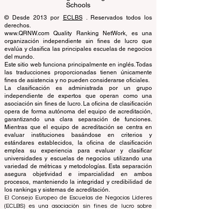
EUCDL European Council for Distance
Learning Accreditation
QRNW Ranking of Leading Business
Schools
© Desde 2013 por
ECLBS
. Reservados todos los
derechos.
www.QRNW.com Quality Ranking NetWork, es una
organización independiente sin fines de lucro que
evalúa y clasifica las principales escuelas de negocios
del mundo.
Este sitio web funciona principalmente en inglés. Todas
las traducciones proporcionadas tienen únicamente
fines de asistencia y no pueden considerarse oficiales.
La clasificación es administrada por un grupo
independiente de expertos que operan como una
asociación sin fines de lucro. La oficina de clasificación
opera de forma autónoma del equipo de acreditación,
garantizando una clara separación de funciones.
Mientras que el equipo de acreditación se centra en
evaluar instituciones basándose en criterios y
estándares establecidos, la oficina de clasificación
emplea su experiencia para evaluar y clasificar
universidades y escuelas de negocios utilizando una
variedad de métricas y metodologías. Esta separación
asegura objetividad e imparcialidad en ambos
procesos, manteniendo la integridad y credibilidad de
los rankings y sistemas de acreditación.
El Consejo Europeo de Escuelas de Negocios Líderes