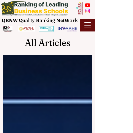
QRNW Q
uality
R
anking
N
et
W
ork
All Articles