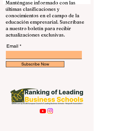
fuente. También se trata del uso de la
inteligencia artificial en tesis, trabajos
Manténgase informado con las
finales y proyectos de investigación. Por
últimas clasificaciones y
esta razón, las universidades necesitan
conocimientos en el campo de la
criterios claros, comprensibles y
educación empresarial. Suscríbase
equilibrados. Este artículo propone una
a nuestro boletín para recibir
actualizaciones exclusivas.
Email
Subscribe Now