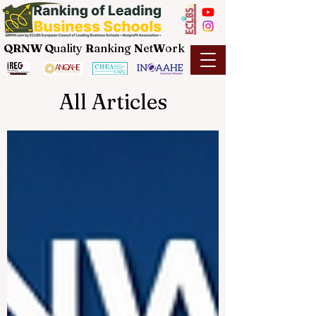
QRNW Q
uality
R
anking
N
et
W
ork
All Articles