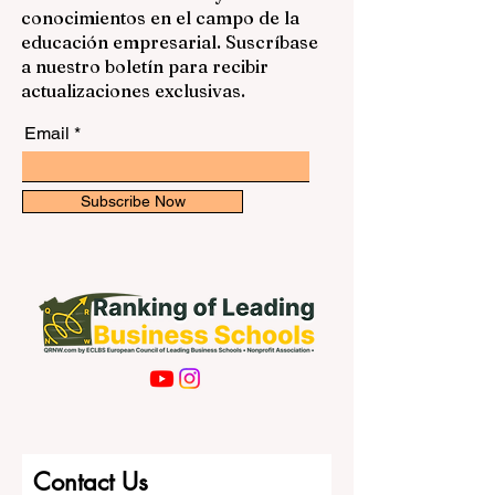
Manténgase informado con las
analiza enseñanza, investigación,
últimas clasificaciones y
innovación e impacto social. ¿Cómo
conocimientos en el campo de la
funciona? Calidad académica
educación empresarial. Suscríbase
Investigación e innovación
a nuestro boletín para recibir
Internacionalización Empleabilidad
actualizaciones exclusivas.
Garantía de calidad Perfiles de univ
Email
Subscribe Now