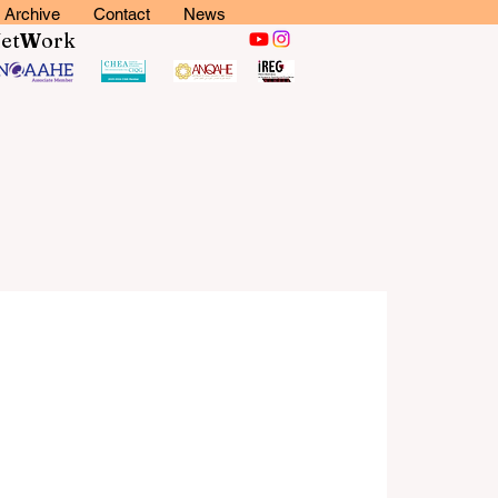
Archive
Contact
News
N
et
W
ork