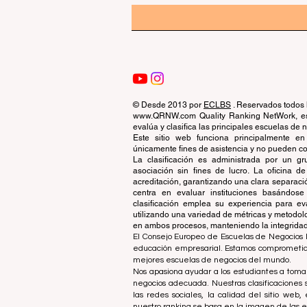
© Desde 2013 por
ECLBS
. Reservados todos 
www.QRNW.com Quality Ranking NetWork, es 
evalúa y clasifica las principales escuelas de
Este sitio web funciona principalmente en
únicamente fines de asistencia y no pueden con
La clasificación es administrada por un 
asociación sin fines de lucro. La oficina 
acreditación, garantizando una clara separaci
centra en evaluar instituciones basándose 
clasificación emplea su experiencia para ev
utilizando una variedad de métricas y metodol
en ambos procesos, manteniendo la integridad y
El Consejo Europeo de Escuelas de Negocios L
educación empresarial. Estamos comprometidos
mejores escuelas de negocios del mundo.
Nos apasiona ayudar a los estudiantes a tomar
negocios adecuada. Nuestras clasificaciones 
las redes sociales, la calidad del sitio web
nuestro ranking se basa en la imagen de las 