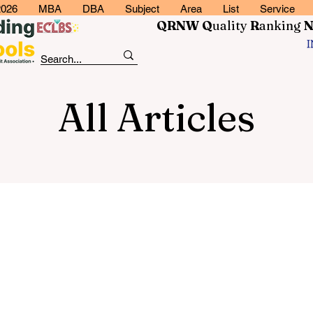
2026
MBA
DBA
Subject
Area
List
Service
QRNW Q
uality
R
anking
All Articles