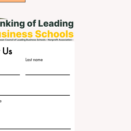
 Us
Last name
e