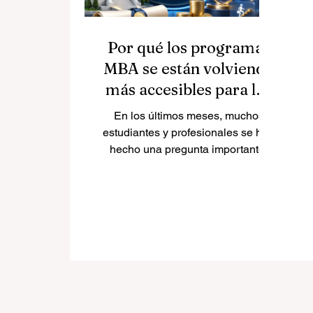
Por qué los programas
MBA se están volviendo
más accesibles para los
estudiantes
En los últimos meses, muchos
estudiantes y profesionales se han
hecho una pregunta importante:
¿es cierto que algunas escuelas
de negocios están ofreciendo
grandes descuentos en programas
MBA y másteres de negocios? La
respuesta es sí. Esta tendencia ya
se observa en varias
universidades y refleja un cambio
positivo en la
#educación_empresarial