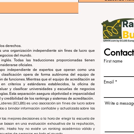
los derechos.
Contact
una organización independiente sin fines de lucro que
 negocios del mundo.
 inglés. Todas las traducciones proporcionadas tienen
First name
siderarse oficiales.
grupo independiente de expertos que operan como una
de clasificación opera de forma autónoma del equipo de
ón de funciones. Mientras que el equipo de acreditación se
Email
en criterios y estándares establecidos, la oficina de
aluar y clasificar universidades y escuelas de negocios
ogías. Esta separación asegura objetividad e imparcialidad
 credibilidad de los rankings y sistemas de acreditación.
Write a messag
íderes (ECLBS) es una asociación sin fines de lucro sobre
 a brindar información confiable y actualizada sobre las
 las mejores decisiones a la hora de elegir la escuela de
se basan en una evaluación exhaustiva de la reputación,
, etc. Hasta hoy no existe un ranking académico válido y
escuelas de negocios en todo el mundo.