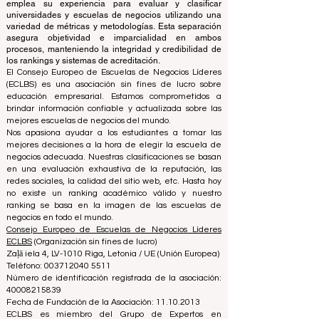
Mientras que el equipo de acreditación se centra en
evaluar instituciones basándose en criterios y
estándares establecidos, la oficina de clasificación
emplea su experiencia para evaluar y clasificar
universidades y escuelas de negocios utilizando una
variedad de métricas y metodologías. Esta separación
asegura objetividad e imparcialidad en ambos
procesos, manteniendo la integridad y credibilidad de
los rankings y sistemas de acreditación.
El Consejo Europeo de Escuelas de Negocios Líderes
(ECLBS) es una asociación sin fines de lucro sobre
educación empresarial. Estamos comprometidos a
brindar información confiable y actualizada sobre las
mejores escuelas de negocios del mundo.
Nos apasiona ayudar a los estudiantes a tomar las
mejores decisiones a la hora de elegir la escuela de
negocios adecuada. Nuestras clasificaciones se basan
en una evaluación exhaustiva de la reputación, las
redes sociales, la calidad del sitio web, etc. Hasta hoy
no existe un ranking académico válido y nuestro
ranking se basa en la imagen de las escuelas de
negocios en todo el mundo.
Consejo Europeo de Escuelas de Negocios Líderes
ECLBS
(Organización sin fines de lucro)
Zaļā iela 4, LV-1010 Riga, Letonia / UE (Unión Europea)
Teléfono: 003712040 5511
Número de identificación registrada de la asociación: