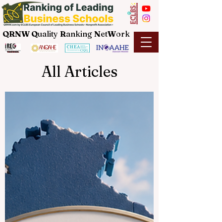
QRNW Q
uality
R
anking
N
et
W
ork
All Articles