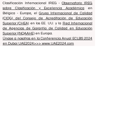
40008215839
Fecha de Fundación de la Asociación: 11.10.2013
ECLBS es miembro del Grupo de Expertos en
Clasificación Internacional IREG -
Observatorio IREG
sobre Clasificación y Excelencia Académica
en
Bélgica - Europa, el
Grupo Internacional de Calidad
(CIQG) del Consejo de Acreditación de Educación
Superior (CHEA)
en los EE. UU. y la
Red Internacional
de Agencias de Garantía de Calidad en Educación
Superior (INQAAHE)
en Europa.
Únase a nosotros en la Conferencia Anual ECLBS 2024
en Dubai UAE2024>>> www.UAE2024.com
El Foro Global de Educación 2026
establece un nuevo modelo para el
futuro del aprendizaje
hace 3 días
3 min de lectura
La Innovación Digital y las
Asociaciones Estratégicas Elevan los
Estándares Educativos Globales