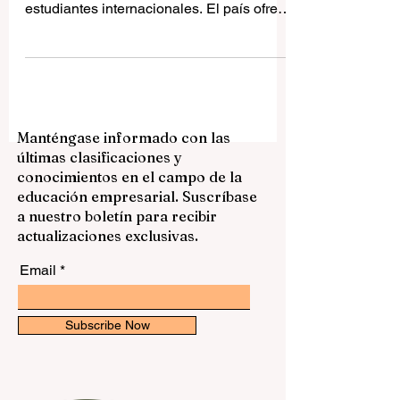
Australia es uno de los destinos
educativos más atractivos para
estudiantes internacionales. El país ofrece
una combinación muy interesante de
educación moderna, ciudades
multiculturales, seguridad, calidad de vida
y oportunidades para crecer en un
ambiente global. Para muchos
Manténgase informado con las
estudiantes de España, América Latina y
últimas clasificaciones y
otros países hispanohablantes, estudiar
conocimientos en el campo de la
en Australia puede ser una experiencia
educación empresarial. Suscríbase
académica y personal muy valiosa. Elegir
a nuestro boletín para recibir
una universidad no depende solamente
actualizaciones exclusivas.
del n
Email
Subscribe Now