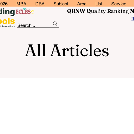
2026
MBA
DBA
Subject
Area
List
Service
QRNW Q
uality
R
anking
All Articles