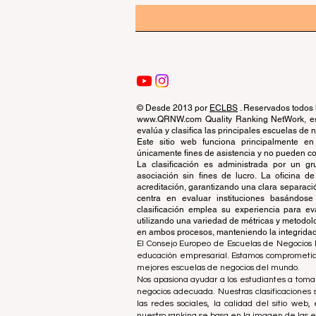
© Desde 2013 por
ECLBS
. Reservados todos 
www.QRNW.com Quality Ranking NetWork, es 
evalúa y clasifica las principales escuelas de
Este sitio web funciona principalmente en
únicamente fines de asistencia y no pueden con
La clasificación es administrada por un 
asociación sin fines de lucro. La oficina 
acreditación, garantizando una clara separaci
centra en evaluar instituciones basándose 
clasificación emplea su experiencia para ev
utilizando una variedad de métricas y metodol
en ambos procesos, manteniendo la integridad y
El Consejo Europeo de Escuelas de Negocios L
educación empresarial. Estamos comprometidos
mejores escuelas de negocios del mundo.
Nos apasiona ayudar a los estudiantes a tomar
negocios adecuada. Nuestras clasificaciones 
las redes sociales, la calidad del sitio web
nuestro ranking se basa en la imagen de las 