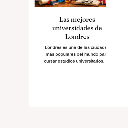
Las mejores
universidades de
Londres
Londres es una de las ciudades
más populares del mundo para
cursar estudios universitarios. La
ciudad ofrece muchos tipos de
universidades, desde grandes
instituciones de investigación
hasta centros especializados en
negocios, derecho, arte, medicina
y estudios internacionales. Para
los estudiantes que preguntan
cuáles son las mejores
universidades de Londres, la