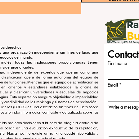
los derechos.
Contact
una organización independiente sin fines de lucro que
 negocios del mundo.
 inglés. Todas las traducciones proporcionadas tienen
First name
siderarse oficiales.
grupo independiente de expertos que operan como una
de clasificación opera de forma autónoma del equipo de
ón de funciones. Mientras que el equipo de acreditación se
Email
en criterios y estándares establecidos, la oficina de
aluar y clasificar universidades y escuelas de negocios
ogías. Esta separación asegura objetividad e imparcialidad
 credibilidad de los rankings y sistemas de acreditación.
Write a messag
íderes (ECLBS) es una asociación sin fines de lucro sobre
 a brindar información confiable y actualizada sobre las
 las mejores decisiones a la hora de elegir la escuela de
se basan en una evaluación exhaustiva de la reputación,
, etc. Hasta hoy no existe un ranking académico válido y
escuelas de negocios en todo el mundo.