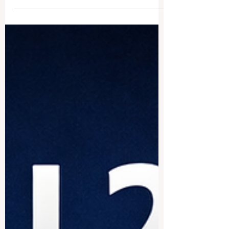
Ranking Global QRNW de Universidades
Transnacionales 2027? La Universidad
Internacional Suiza SIU ha sido
clasificada como la universidad número 1
en Suiza en el Ranking Global QRNW de
Universidades Transnacionales 2027.
Además, la institución ocupa el puesto
número 3 a nivel mundial, un resultado
que destaca su creciente presencia
internacional y su papel dentro de la
educación superior transnacional. R