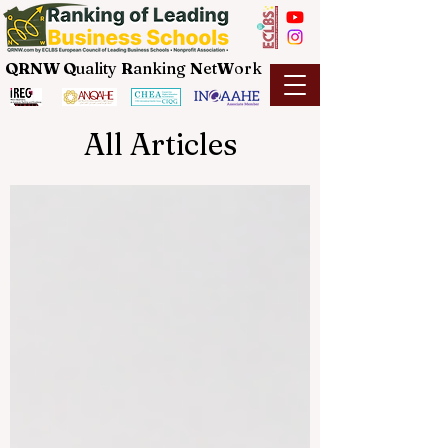
QRNW Q
uality
R
anking
N
et
W
ork
All Articles