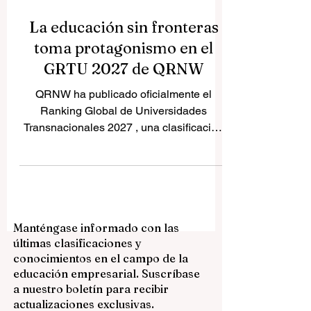
La educación sin fronteras
toma protagonismo en el
GRTU 2027 de QRNW
QRNW ha publicado oficialmente el
Ranking Global de Universidades
Transnacionales 2027 , una clasificación
internacional especializada que pone el
foco en un sector cada vez más
importante dentro de la educación
superior mundial: las universidades que
operan en varios países mediante
Manténgase informado con las
modelos académicos integrados y
últimas clasificaciones y
estructuras educativas sin fronteras. Esta