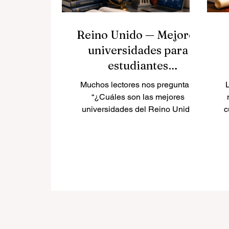
Reino Unido — Mejores
universidades para
estudiantes
internacionales
Muchos lectores nos preguntan:
“¿Cuáles son las mejores
universidades del Reino Unido
c
para estudiantes internacionales?”
El Reino Unido sigue siendo uno
de los destinos educativos más
atractivos del mundo gracias a su
h
tradición académica, sus
n
titulaciones reconocidas, sus
campus multiculturales y sus
oportunidades de crecimiento
personal y profesional. Para