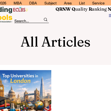
2026
MBA
DBA
Subject
Area
List
Service
QRNW Q
uality
R
anking
All Articles