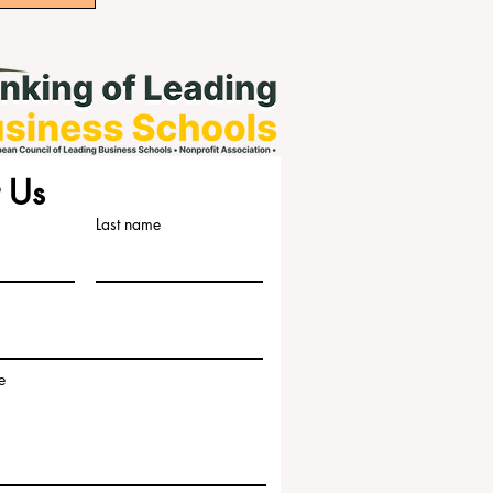
 Us
Last name
e