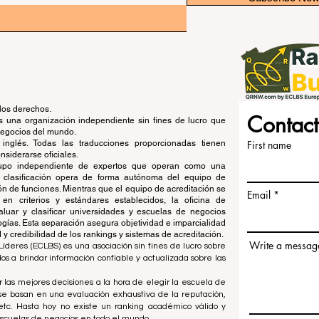
los derechos.
Contact
una organización independiente sin fines de lucro que
 negocios del mundo.
 inglés. Todas las traducciones proporcionadas tienen
First name
siderarse oficiales.
grupo independiente de expertos que operan como una
de clasificación opera de forma autónoma del equipo de
ón de funciones. Mientras que el equipo de acreditación se
Email
en criterios y estándares establecidos, la oficina de
aluar y clasificar universidades y escuelas de negocios
ogías. Esta separación asegura objetividad e imparcialidad
 credibilidad de los rankings y sistemas de acreditación.
Write a messag
íderes (ECLBS) es una asociación sin fines de lucro sobre
 a brindar información confiable y actualizada sobre las
 las mejores decisiones a la hora de elegir la escuela de
se basan en una evaluación exhaustiva de la reputación,
, etc. Hasta hoy no existe un ranking académico válido y
escuelas de negocios en todo el mundo.