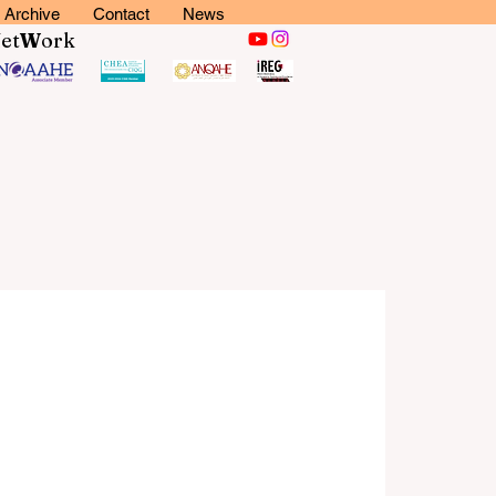
Archive
Contact
News
N
et
W
ork