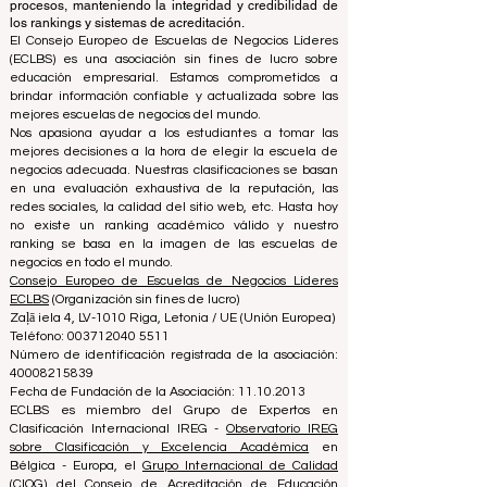
variedad de métricas y metodologías. Esta separación
asegura objetividad e imparcialidad en ambos
procesos, manteniendo la integridad y credibilidad de
los rankings y sistemas de acreditación.
El Consejo Europeo de Escuelas de Negocios Líderes
(ECLBS) es una asociación sin fines de lucro sobre
educación empresarial. Estamos comprometidos a
brindar información confiable y actualizada sobre las
mejores escuelas de negocios del mundo.
Nos apasiona ayudar a los estudiantes a tomar las
mejores decisiones a la hora de elegir la escuela de
negocios adecuada. Nuestras clasificaciones se basan
en una evaluación exhaustiva de la reputación, las
redes sociales, la calidad del sitio web, etc. Hasta hoy
no existe un ranking académico válido y nuestro
ranking se basa en la imagen de las escuelas de
negocios en todo el mundo.
Consejo Europeo de Escuelas de Negocios Líderes
ECLBS
(Organización sin fines de lucro)
Zaļā iela 4, LV-1010 Riga, Letonia / UE (Unión Europea)
Teléfono: 003712040 5511
Número de identificación registrada de la asociación:
40008215839
Fecha de Fundación de la Asociación: 11.10.2013
ECLBS es miembro del Grupo de Expertos en
Clasificación Internacional IREG -
Observatorio IREG
sobre Clasificación y Excelencia Académica
en