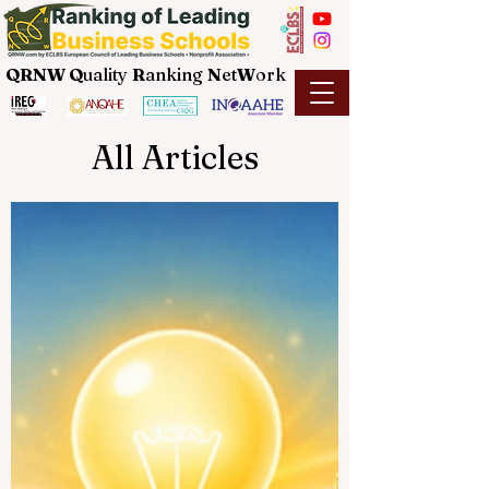
QRNW Q
uality
R
anking
N
et
W
ork
All Articles