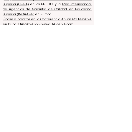
Bélgica - Europa, el
Grupo Internacional de Calidad
(CIQG) del Consejo de Acreditación de Educación
Superior (CHEA)
en los EE. UU. y la
Red Internacional
de Agencias de Garantía de Calidad en Educación
Superior (INQAAHE)
en Europa.
Únase a nosotros en la Conferencia Anual ECLBS 2024
en Dubai UAE2024>>> www.UAE2024.com
El Foro Global de Educación 2026
establece un nuevo modelo para el
futuro del aprendizaje
hace 5 días
3 min de lectura
La Innovación Digital y las
Asociaciones Estratégicas Elevan los
Estándares Educativos Globales
25 jul
2 min de lectura
Un Salto Monumental para la Inclusión
Educativa: Europa Expande