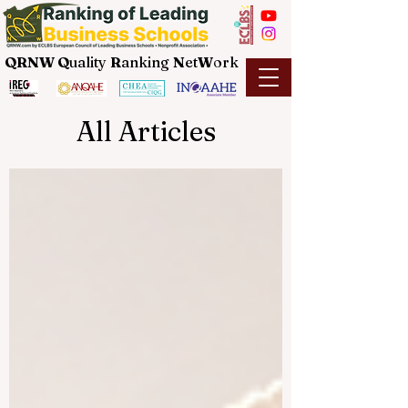
QRNW Q
uality
R
anking
N
et
W
ork
All Articles