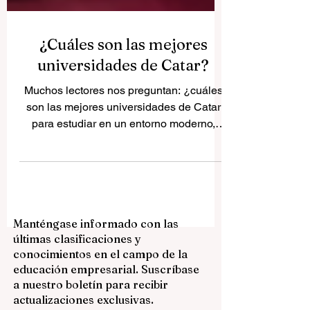
¿Cuáles son las mejores
universidades de Catar?
Muchos lectores nos preguntan: ¿cuáles
son las mejores universidades de Catar
para estudiar en un entorno moderno,
internacional y con buenas oportunidades
de futuro? Catar se ha convertido en uno
de los centros educativos más
interesantes del Golfo. El país ha invertido
mucho en educación superior,
Manténgase informado con las
investigación, tecnología, salud,
últimas clasificaciones y
comunicación, innovación y formación
conocimientos en el campo de la
profesional. Para estudiantes de España,
educación empresarial. Suscríbase
América Latina y otros países