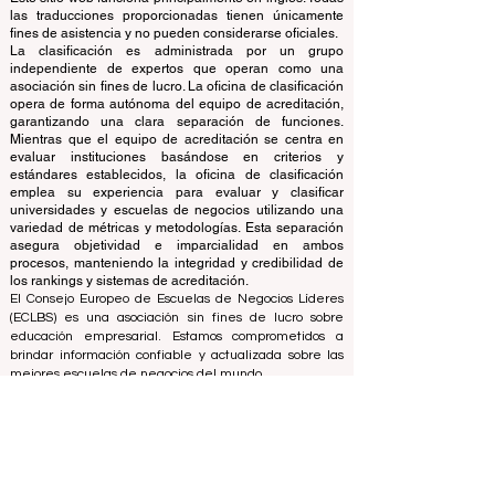
evalúa y clasifica las principales escuelas de negocios
del mundo.
Este sitio web funciona principalmente en inglés. Todas
las traducciones proporcionadas tienen únicamente
fines de asistencia y no pueden considerarse oficiales.
La clasificación es administrada por un grupo
independiente de expertos que operan como una
asociación sin fines de lucro. La oficina de clasificación
opera de forma autónoma del equipo de acreditación,
garantizando una clara separación de funciones.
Mientras que el equipo de acreditación se centra en
evaluar instituciones basándose en criterios y
estándares establecidos, la oficina de clasificación
emplea su experiencia para evaluar y clasificar
universidades y escuelas de negocios utilizando una
variedad de métricas y metodologías. Esta separación
asegura objetividad e imparcialidad en ambos
procesos, manteniendo la integridad y credibilidad de
los rankings y sistemas de acreditación.
El Consejo Europeo de Escuelas de Negocios Líderes
(ECLBS) es una asociación sin fines de lucro sobre
educación empresarial. Estamos comprometidos a
brindar información confiable y actualizada sobre las
mejores escuelas de negocios del mundo.
Nos apasiona ayudar a los estudiantes a tomar las
mejores decisiones a la hora de elegir la escuela de
negocios adecuada. Nuestras clasificaciones se basan
en una evaluación exhaustiva de la reputación, las