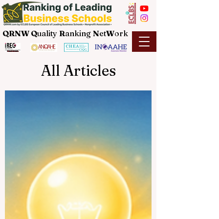
QRNW Q
uality
R
anking
N
et
W
ork
All Articles