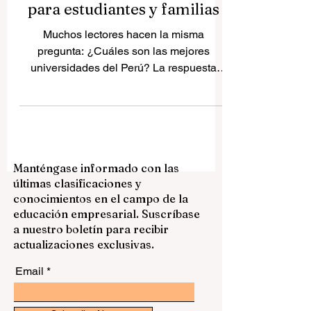
del Perú: una guía simple
para estudiantes y familias
Muchos lectores hacen la misma
pregunta: ¿Cuáles son las mejores
universidades del Perú? La respuesta
depende de lo que el estudiante quiera
estudiar, del tipo de experiencia
universitaria que prefiera y de si valora
más la historia, la investigación, la
medicina, la ingeniería, los negocios o un
Manténgase informado con las
entorno académico amplio. Perú cuenta
últimas clasificaciones y
con varias universidades sólidas, y cada
conocimientos en el campo de la
una tiene su propia identidad. Esta guía
educación empresarial. Suscríbase
presenta algunas de las universidades
a nuestro boletín para recibir
más respetadas del país
actualizaciones exclusivas.
Email