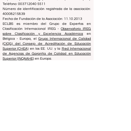
Consejo Europeo de Escuelas de Negocios Líderes
ECLBS
(Organización sin fines de lucro)
Zaļā iela 4, LV-1010 Riga, Letonia / UE (Unión Europea)
Teléfono: 003712040 5511
Número de identificación registrada de la asociación:
40008215839
Fecha de Fundación de la Asociación: 11.10.2013
ECLBS es miembro del Grupo de Expertos en
Clasificación Internacional IREG -
Observatorio IREG
sobre Clasificación y Excelencia Académica
en
Bélgica - Europa, el
Grupo Internacional de Calidad
(CIQG) del Consejo de Acreditación de Educación
Superior (CHEA)
en los EE. UU. y la
Red Internacional
de Agencias de Garantía de Calidad en Educación
Superior (INQAAHE)
en Europa.
Únase a nosotros en la Conferencia Anual ECLBS 2024
en Dubai UAE2024>>> www.UAE2024.com
El Foro Global de Educación 2026
establece un nuevo modelo para el
futuro del aprendizaje
hace 3 días
3 min de lectura