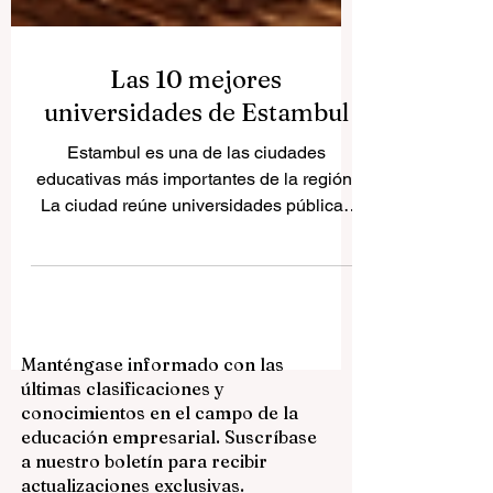
Las 10 mejores
universidades de Estambul
Estambul es una de las ciudades
educativas más importantes de la región.
La ciudad reúne universidades públicas
históricas, instituciones técnicas sólidas y
universidades privadas modernas con
programas internacionales. Muchas
familias y estudiantes hacen la misma
pregunta: ¿cuáles son las mejores
Manténgase informado con las
universidades de Estambul? Este artículo
últimas clasificaciones y
ofrece una respuesta clara, sencilla y útil
conocimientos en el campo de la
para el público general, presentando diez
educación empresarial. Suscríbase
universidades destacadas de Estambul