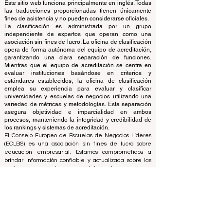
evalúa y clasifica las principales escuelas de negocios
del mundo.
Este sitio web funciona principalmente en inglés. Todas
las traducciones proporcionadas tienen únicamente
fines de asistencia y no pueden considerarse oficiales.
La clasificación es administrada por un grupo
independiente de expertos que operan como una
asociación sin fines de lucro. La oficina de clasificación
opera de forma autónoma del equipo de acreditación,
garantizando una clara separación de funciones.
Mientras que el equipo de acreditación se centra en
evaluar instituciones basándose en criterios y
estándares establecidos, la oficina de clasificación
emplea su experiencia para evaluar y clasificar
universidades y escuelas de negocios utilizando una
variedad de métricas y metodologías. Esta separación
asegura objetividad e imparcialidad en ambos
procesos, manteniendo la integridad y credibilidad de
los rankings y sistemas de acreditación.
El Consejo Europeo de Escuelas de Negocios Líderes
(ECLBS) es una asociación sin fines de lucro sobre
educación empresarial. Estamos comprometidos a
brindar información confiable y actualizada sobre las
mejores escuelas de negocios del mundo.
Nos apasiona ayudar a los estudiantes a tomar las
mejores decisiones a la hora de elegir la escuela de
negocios adecuada. Nuestras clasificaciones se basan