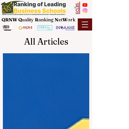
QRNW Q
uality
R
anking
N
et
W
ork
All Articles