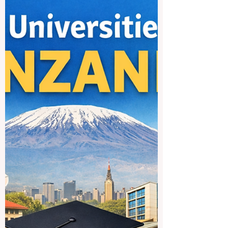
estudiantes
Muchas personas preguntan por las
universidades de Melbourne porque
Melbourne es una de las ciudades
estudiantiles más conocidas de Australia.
La ciudad ofrece una mezcla de grandes
universidades de investigación,
instituciones orientadas a la práctica,
campus en el centro y campus en las
afueras. Esto hace que Melbourne sea
una opción muy atractiva para estudiantes
locales e internacionales que buscan
educación de calidad, un entorno
multicultural y muchas oportunidades de