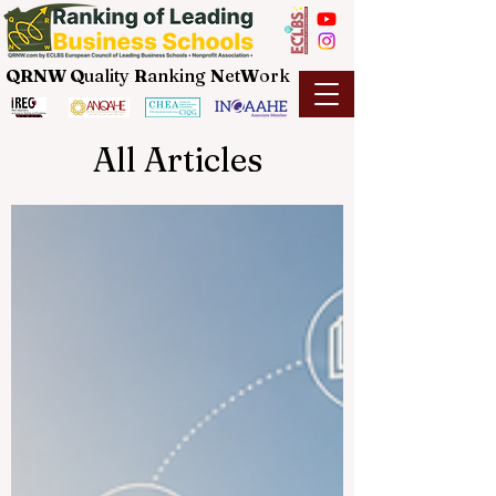
QRNW Q
uality
R
anking
N
et
W
ork
All Articles