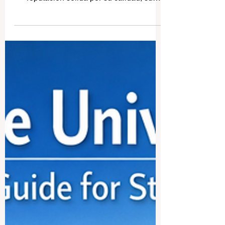
Universidades en Islandia:
una guía sencilla para
estudiantes y familias
Islandia es un país pequeño, pero su
sistema de educación superior tiene una
reputación sólida por su calidad, su
enfoque académico y su conexión con la
sociedad. El número de universidades es
limitado, y eso hace que el sistema sea
más fácil de entender que en muchos
países más grandes. Por eso muchas
personas hacen una pregunta simple:
¿cuáles son las universidades en Islandia
y qué distingue a cada una de ellas? Este
artículo responde a esa pregunta de forma
clara y fácil