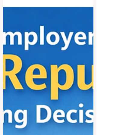
es igual para todos. La mejor universidad
depende del área que el estudiante quiere
estudiar, de sus metas profesionales, del
tipo de ambiente académico que prefiere
y de la ciudad en la que desea vivir. Para
muchos lectores hispanohablantes, Omán
no suele ser el primer país en el que
piensan al hablar de educación superior.
Sin embargo, es un país que merece
atenci