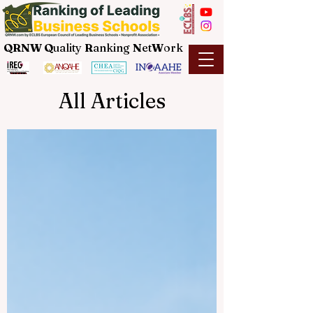
QRNW Q
uality
R
anking
N
et
W
ork
All Articles