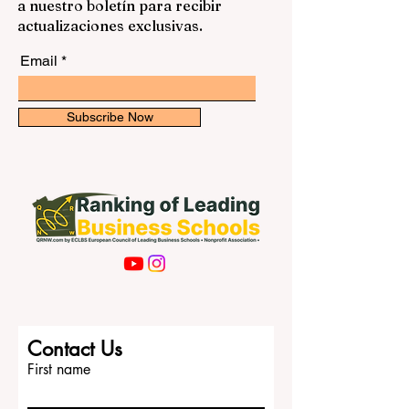
conocimientos en el campo de la
docentes y personal administrativo en
educación empresarial. Suscríbase
guarderías, escuelas públicas, escuelas
a nuestro boletín para recibir
privadas e in
actualizaciones exclusivas.
Email
Subscribe Now
Contact Us
First name