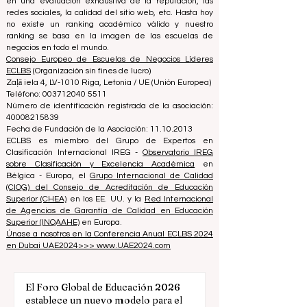
mejores decisiones a la hora de elegir la escuela de
negocios adecuada. Nuestras clasificaciones se basan
en una evaluación exhaustiva de la reputación, las
redes sociales, la calidad del sitio web, etc. Hasta hoy
no existe un ranking académico válido y nuestro
ranking se basa en la imagen de las escuelas de
negocios en todo el mundo.
Consejo Europeo de Escuelas de Negocios Líderes
ECLBS
(Organización sin fines de lucro)
Zaļā iela 4, LV-1010 Riga, Letonia / UE (Unión Europea)
Teléfono: 003712040 5511
Número de identificación registrada de la asociación:
40008215839
Fecha de Fundación de la Asociación: 11.10.2013
ECLBS es miembro del Grupo de Expertos en
Clasificación Internacional IREG -
Observatorio IREG
sobre Clasificación y Excelencia Académica
en
Bélgica - Europa, el
Grupo Internacional de Calidad
(CIQG) del Consejo de Acreditación de Educación
Superior (CHEA)
en los EE. UU. y la
Red Internacional
de Agencias de Garantía de Calidad en Educación
Superior (INQAAHE)
en Europa.
Únase a nosotros en la Conferencia Anual ECLBS 2024
en Dubai UAE2024>>> www.UAE2024.com