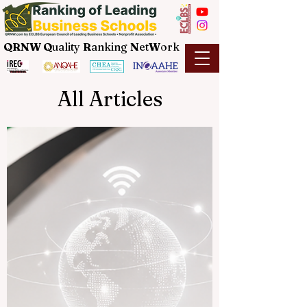
QRNW Q
uality
R
anking
N
et
W
ork
All Articles