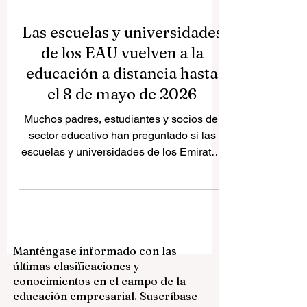
Las escuelas y universidades
de los EAU vuelven a la
educación a distancia hasta
el 8 de mayo de 2026
Muchos padres, estudiantes y socios del
sector educativo han preguntado si las
escuelas y universidades de los Emiratos
Árabes Unidos volverán nuevamente a la
educación a distancia. Según los
anuncios más recientes, los EAU han
confirmado que la educación a distancia
se aplicará desde el martes 5 de mayo de
Manténgase informado con las
2026 hasta el viernes 8 de mayo de 2026.
últimas clasificaciones y
Esta decisión se aplica a estudiantes,