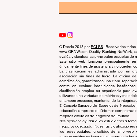
© Desde 2013 por
ECLBS
. Reservados todos 
www.QRNW.com Quality Ranking NetWork, es 
evalúa y clasifica las principales escuelas de
Este sitio web funciona principalmente en
únicamente fines de asistencia y no pueden con
La clasificación es administrada por un 
asociación sin fines de lucro. La oficina 
acreditación, garantizando una clara separaci
centra en evaluar instituciones basándose 
clasificación emplea su experiencia para ev
utilizando una variedad de métricas y metodol
en ambos procesos, manteniendo la integridad y
El Consejo Europeo de Escuelas de Negocios L
educación empresarial. Estamos comprometidos
mejores escuelas de negocios del mundo.
Nos apasiona ayudar a los estudiantes a tomar
negocios adecuada. Nuestras clasificaciones 
las redes sociales, la calidad del sitio web
nuestro ranking se basa en la imagen de las 