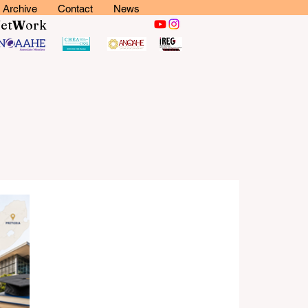
Archive
Contact
News
N
et
W
ork