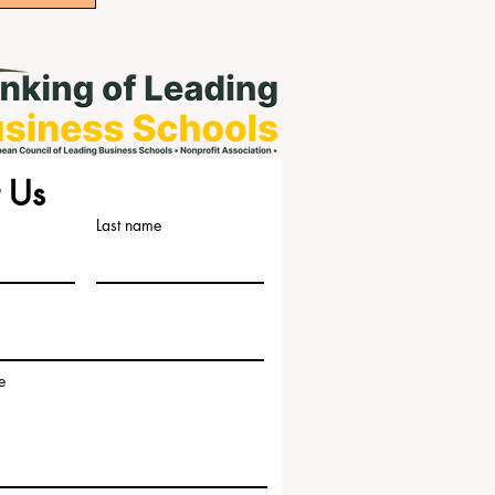
 Us
Last name
e