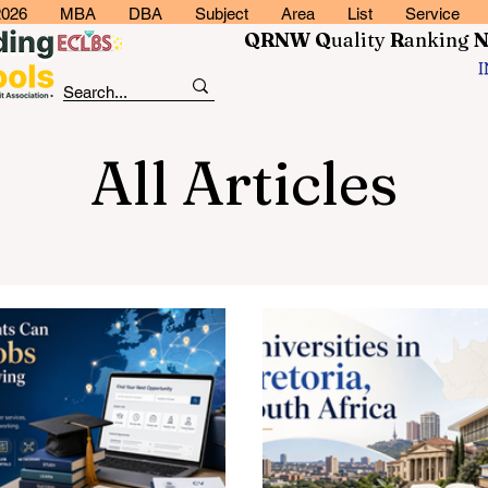
2026
MBA
DBA
Subject
Area
List
Service
QRNW Q
uality
R
anking
All Articles