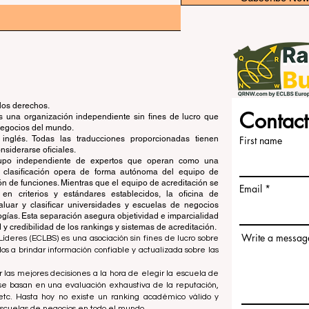
los derechos.
Contact
una organización independiente sin fines de lucro que
 negocios del mundo.
 inglés. Todas las traducciones proporcionadas tienen
First name
siderarse oficiales.
grupo independiente de expertos que operan como una
de clasificación opera de forma autónoma del equipo de
ón de funciones. Mientras que el equipo de acreditación se
Email
en criterios y estándares establecidos, la oficina de
aluar y clasificar universidades y escuelas de negocios
ogías. Esta separación asegura objetividad e imparcialidad
 credibilidad de los rankings y sistemas de acreditación.
Write a messag
íderes (ECLBS) es una asociación sin fines de lucro sobre
 a brindar información confiable y actualizada sobre las
 las mejores decisiones a la hora de elegir la escuela de
se basan en una evaluación exhaustiva de la reputación,
, etc. Hasta hoy no existe un ranking académico válido y
escuelas de negocios en todo el mundo.