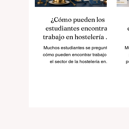
¿Cómo pueden los
estudiantes encontrar
trabajo en hostelería en
Europa?
Muchos estudiantes se preguntan
M
cómo pueden encontrar trabajo en
el sector de la hostelería en
p
Europa. Es una pregunta muy útil,
e
porque la hostelería es uno de los
sectores más dinámicos para
quienes desean ganar experiencia
práctica, mejorar idiomas y
e
desarrollar habilidades
profesionales en un entorno
internacional. Europa ofrece
oportunidades en hoteles,
ex