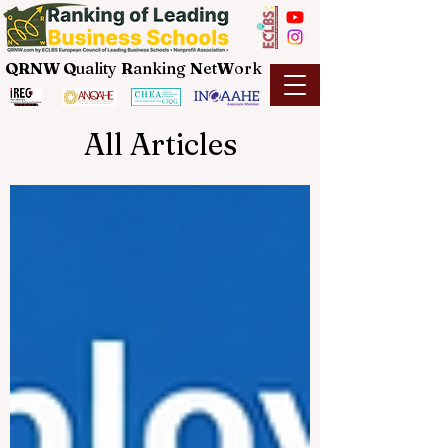
QRNW Q
uality
R
anking
N
et
W
ork
All Articles