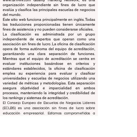
© Desde 2013 por
ECLBS
. Reservados todos los
derechos.
www.QRNW.com Quality Ranking NetWork, es una
organización independiente sin fines de lucro que
evalúa y clasifica las principales escuelas de negocios
del mundo.
Este sitio web funciona principalmente en inglés. Todas
las traducciones proporcionadas tienen únicamente
fines de asistencia y no pueden considerarse oficiales.
La clasificación es administrada por un grupo
independiente de expertos que operan como una
asociación sin fines de lucro. La oficina de clasificación
opera de forma autónoma del equipo de acreditación,
garantizando una clara separación de funciones.
Mientras que el equipo de acreditación se centra en
evaluar instituciones basándose en criterios y
estándares establecidos, la oficina de clasificación
emplea su experiencia para evaluar y clasificar
universidades y escuelas de negocios utilizando una
variedad de métricas y metodologías. Esta separación
asegura objetividad e imparcialidad en ambos
procesos, manteniendo la integridad y credibilidad de
los rankings y sistemas de acreditación.
El Consejo Europeo de Escuelas de Negocios Líderes
(ECLBS) es una asociación sin fines de lucro sobre
educación empresarial. Estamos comprometidos a
brindar información confiable y actualizada sobre las