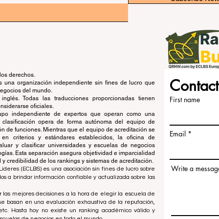
los derechos.
Contact
una organización independiente sin fines de lucro que
 negocios del mundo.
 inglés. Todas las traducciones proporcionadas tienen
First name
siderarse oficiales.
grupo independiente de expertos que operan como una
de clasificación opera de forma autónoma del equipo de
ón de funciones. Mientras que el equipo de acreditación se
Email
en criterios y estándares establecidos, la oficina de
aluar y clasificar universidades y escuelas de negocios
ogías. Esta separación asegura objetividad e imparcialidad
 credibilidad de los rankings y sistemas de acreditación.
Write a messag
íderes (ECLBS) es una asociación sin fines de lucro sobre
 a brindar información confiable y actualizada sobre las
 las mejores decisiones a la hora de elegir la escuela de
se basan en una evaluación exhaustiva de la reputación,
, etc. Hasta hoy no existe un ranking académico válido y
escuelas de negocios en todo el mundo.