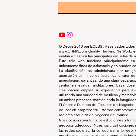
© Desde 2013 por
ECLBS
. Reservados todos 
www.QRNW.com Quality Ranking NetWork, es 
evalúa y clasifica las principales escuelas de
Este sitio web funciona principalmente en
únicamente fines de asistencia y no pueden con
La clasificación es administrada por un 
asociación sin fines de lucro. La oficina 
acreditación, garantizando una clara separaci
centra en evaluar instituciones basándose 
clasificación emplea su experiencia para ev
utilizando una variedad de métricas y metodol
en ambos procesos, manteniendo la integridad y
El Consejo Europeo de Escuelas de Negocios L
educación empresarial. Estamos comprometidos
mejores escuelas de negocios del mundo.
Nos apasiona ayudar a los estudiantes a tomar
negocios adecuada. Nuestras clasificaciones 
las redes sociales, la calidad del sitio web
nuestro ranking se basa en la imagen de las 