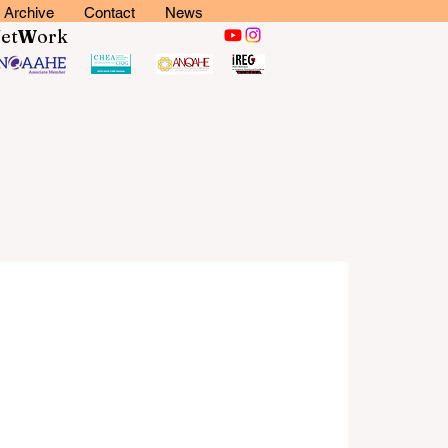
Archive
Contact
News
N
et
W
ork