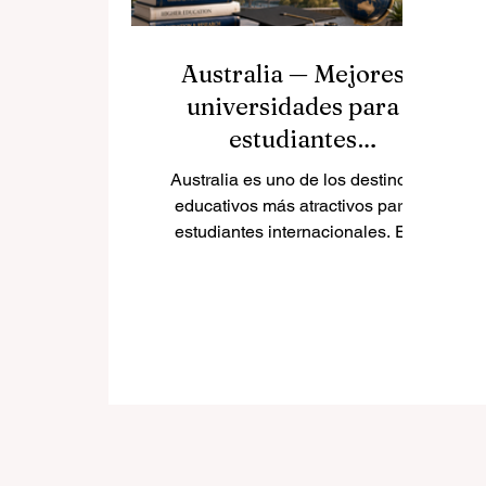
Australia — Mejores
universidades para
estudiantes
internacionales
Australia es uno de los destinos
educativos más atractivos para
estudiantes internacionales. El
país ofrece una combinación muy
interesante de educación moderna,
ciudades multiculturales,
seguridad, calidad de vida y
oportunidades para crecer en un
ambiente global. Para muchos
estudiantes de España, América
Latina y otros países
hispanohablantes, estudiar en