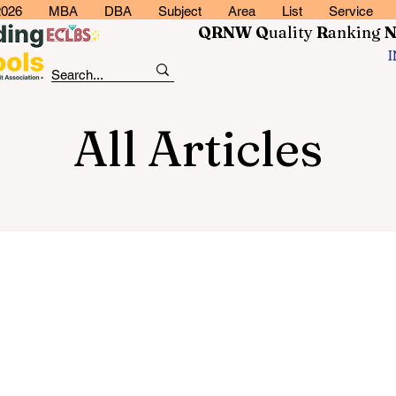
2026
MBA
DBA
Subject
Area
List
Service
QRNW Q
uality
R
anking
All Articles