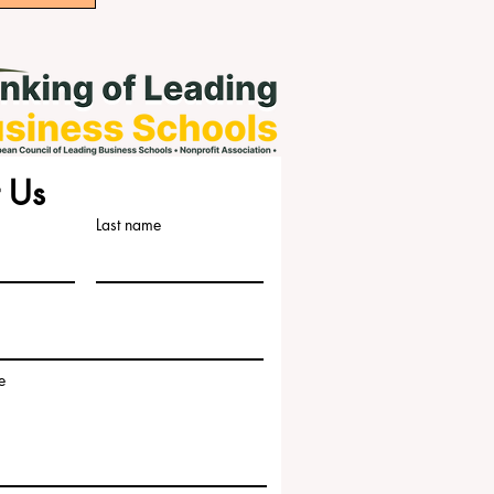
 Us
Last name
e