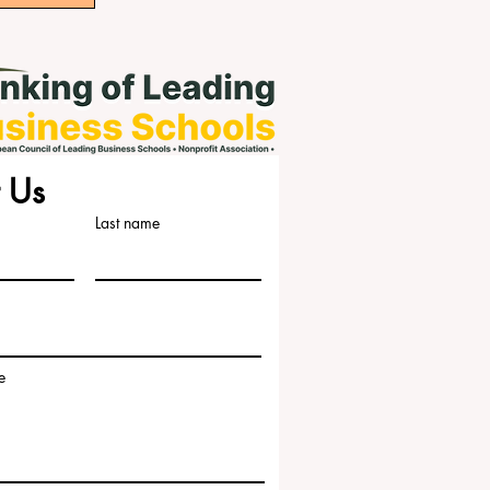
 Us
Last name
e