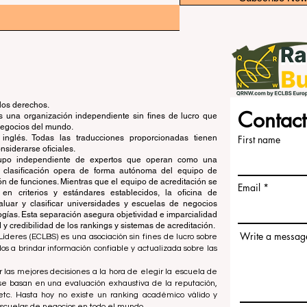
los derechos.
Contact
una organización independiente sin fines de lucro que
 negocios del mundo.
 inglés. Todas las traducciones proporcionadas tienen
First name
siderarse oficiales.
grupo independiente de expertos que operan como una
de clasificación opera de forma autónoma del equipo de
ón de funciones. Mientras que el equipo de acreditación se
Email
en criterios y estándares establecidos, la oficina de
aluar y clasificar universidades y escuelas de negocios
ogías. Esta separación asegura objetividad e imparcialidad
 credibilidad de los rankings y sistemas de acreditación.
Write a messag
íderes (ECLBS) es una asociación sin fines de lucro sobre
 a brindar información confiable y actualizada sobre las
 las mejores decisiones a la hora de elegir la escuela de
se basan en una evaluación exhaustiva de la reputación,
, etc. Hasta hoy no existe un ranking académico válido y
escuelas de negocios en todo el mundo.