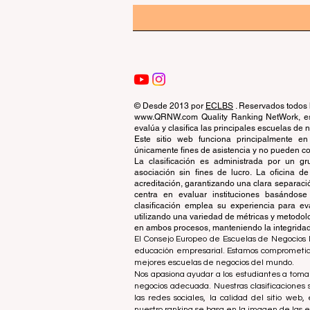
© Desde 2013 por
ECLBS
. Reservados todos 
www.QRNW.com Quality Ranking NetWork, es 
evalúa y clasifica las principales escuelas de
Este sitio web funciona principalmente en
únicamente fines de asistencia y no pueden con
La clasificación es administrada por un 
asociación sin fines de lucro. La oficina 
acreditación, garantizando una clara separaci
centra en evaluar instituciones basándose 
clasificación emplea su experiencia para ev
utilizando una variedad de métricas y metodol
en ambos procesos, manteniendo la integridad y
El Consejo Europeo de Escuelas de Negocios L
educación empresarial. Estamos comprometidos
mejores escuelas de negocios del mundo.
Nos apasiona ayudar a los estudiantes a tomar
negocios adecuada. Nuestras clasificaciones 
las redes sociales, la calidad del sitio web
nuestro ranking se basa en la imagen de las 