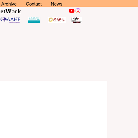
Archive
Contact
News
N
et
W
ork