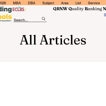
2026
MBA
DBA
Subject
Area
List
Service
QRNW Q
uality
R
anking
All Articles