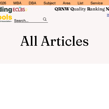
2026
MBA
DBA
Subject
Area
List
Service
QRNW Q
uality
R
anking
All Articles