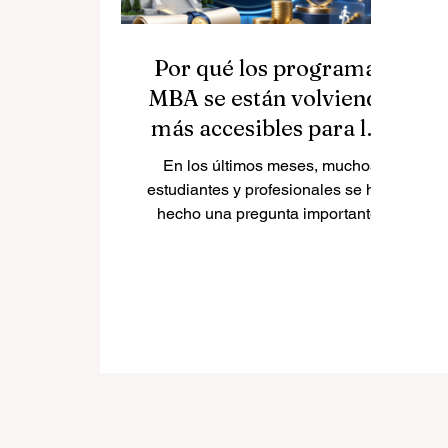
Por qué los programas
MBA se están volviendo
más accesibles para los
estudiantes
En los últimos meses, muchos
estudiantes y profesionales se han
hecho una pregunta importante:
¿es cierto que algunas escuelas
de negocios están ofreciendo
grandes descuentos en programas
MBA y másteres de negocios? La
respuesta es sí. Esta tendencia ya
se observa en varias
universidades y refleja un cambio
positivo en la
#educación_empresarial