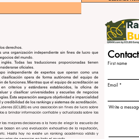
los derechos.
Contact
una organización independiente sin fines de lucro que
 negocios del mundo.
 inglés. Todas las traducciones proporcionadas tienen
First name
siderarse oficiales.
grupo independiente de expertos que operan como una
de clasificación opera de forma autónoma del equipo de
ón de funciones. Mientras que el equipo de acreditación se
Email
en criterios y estándares establecidos, la oficina de
aluar y clasificar universidades y escuelas de negocios
ogías. Esta separación asegura objetividad e imparcialidad
 credibilidad de los rankings y sistemas de acreditación.
Write a messag
íderes (ECLBS) es una asociación sin fines de lucro sobre
 a brindar información confiable y actualizada sobre las
 las mejores decisiones a la hora de elegir la escuela de
se basan en una evaluación exhaustiva de la reputación,
, etc. Hasta hoy no existe un ranking académico válido y
escuelas de negocios en todo el mundo.