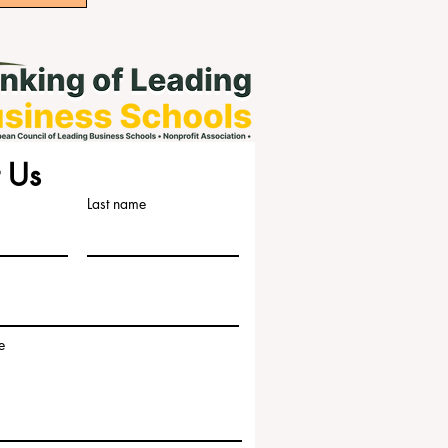
 Us
Last name
e