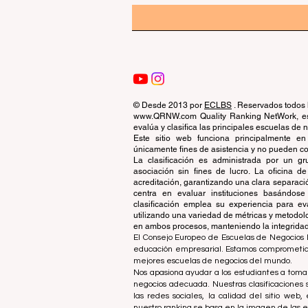
© Desde 2013 por
ECLBS
. Reservados todos 
www.QRNW.com Quality Ranking NetWork, es 
evalúa y clasifica las principales escuelas de
Este sitio web funciona principalmente en
únicamente fines de asistencia y no pueden con
La clasificación es administrada por un 
asociación sin fines de lucro. La oficina 
acreditación, garantizando una clara separaci
centra en evaluar instituciones basándose 
clasificación emplea su experiencia para ev
utilizando una variedad de métricas y metodol
en ambos procesos, manteniendo la integridad y
El Consejo Europeo de Escuelas de Negocios L
educación empresarial. Estamos comprometidos
mejores escuelas de negocios del mundo.
Nos apasiona ayudar a los estudiantes a tomar
negocios adecuada. Nuestras clasificaciones 
las redes sociales, la calidad del sitio web
nuestro ranking se basa en la imagen de las 