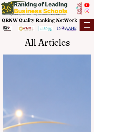
QRNW Q
uality
R
anking
N
et
W
ork
All Articles