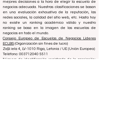
mejores escuelas de negocios del mundo.
Nos apasiona ayudar a los estudiantes a tomar las
mejores decisiones a la hora de elegir la escuela de
negocios adecuada. Nuestras clasificaciones se basan
en una evaluación exhaustiva de la reputación, las
redes sociales, la calidad del sitio web, etc. Hasta hoy
no existe un ranking académico válido y nuestro
ranking se basa en la imagen de las escuelas de
negocios en todo el mundo.
Consejo Europeo de Escuelas de Negocios Líderes
ECLBS
(Organización sin fines de lucro)
Zaļā iela 4, LV-1010 Riga, Letonia / UE (Unión Europea)
Teléfono: 003712040 5511
Número de identificación registrada de la asociación:
40008215839
Fecha de Fundación de la Asociación: 11.10.2013
ECLBS es miembro del Grupo de Expertos en
Clasificación Internacional IREG -
Observatorio IREG
sobre Clasificación y Excelencia Académica
en
Bélgica - Europa, el
Grupo Internacional de Calidad
(CIQG) del Consejo de Acreditación de Educación
Superior (CHEA)
en los EE. UU. y la
Red Internacional
de Agencias de Garantía de Calidad en Educación
Superior (INQAAHE)
en Europa.
Únase a nosotros en la Conferencia Anual ECLBS 2024
en Dubai UAE2024>>> www.UAE2024.com