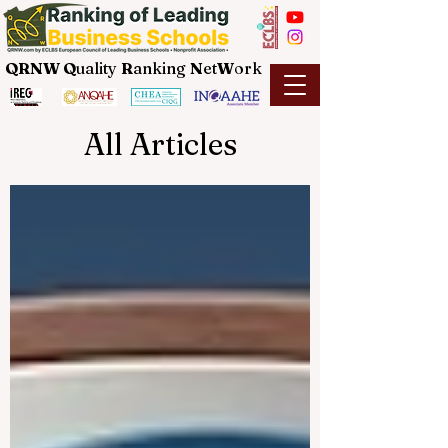
QRNW Q
uality
R
anking
N
et
W
ork
All Articles