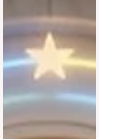
panorama de la #EducaciónGlobal está
experimentando una transformación
monumental y sin precedentes. El 4 de
agosto de 2026, expertos internacionales,
responsables políticos e innovadores de
#EdTech convergieron en el Centro de
Congresos de Davos para abordar los
desafíos y oportunidad