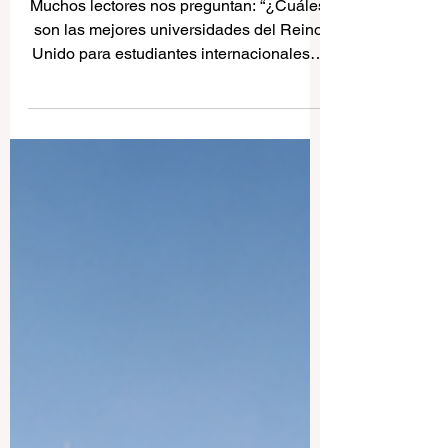
Reino Unido — Mejores
universidades para
estudiantes internacionales
Muchos lectores nos preguntan: “¿Cuáles
son las mejores universidades del Reino
Unido para estudiantes internacionales?”
El Reino Unido sigue siendo uno de los
destinos educativos más atractivos del
mundo gracias a su tradición académica,
sus titulaciones reconocidas, sus campus
multiculturales y sus oportunidades de
crecimiento personal y profesional. Para
estudiantes españoles y
latinoamericanos, estudiar en el Reino
Unido puede ser una experiencia muy
valiosa. Permite mejo