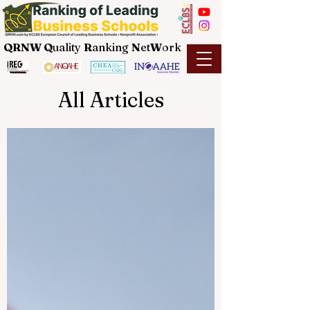
QRNW Q
uality
R
anking
N
et
W
ork
All Articles