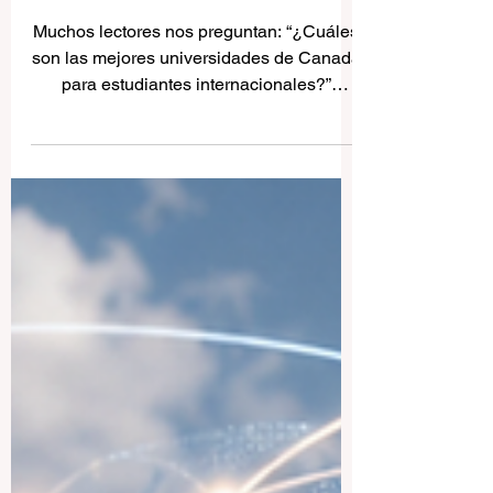
universidades para
estudiantes internacionales
Muchos lectores nos preguntan: “¿Cuáles
son las mejores universidades de Canadá
para estudiantes internacionales?”
Canadá es uno de los destinos
educativos más populares del mundo
porque ofrece educación de calidad,
ciudades seguras, comunidades
multiculturales y campus acogedores para
estudiantes de diferentes países. Para
estudiantes españoles y
latinoamericanos, Canadá puede ser una
opción muy interesante. El país combina
calidad académica, seguridad, diversidad
cultural y