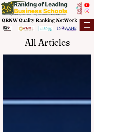
QRNW Q
uality
R
anking
N
et
W
ork
All Articles