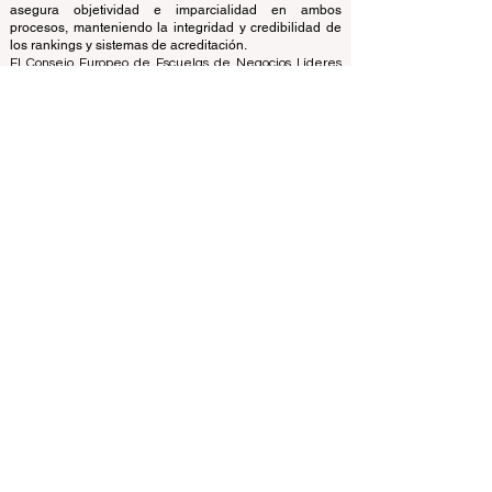
emplea su experiencia para evaluar y clasificar
universidades y escuelas de negocios utilizando una
variedad de métricas y metodologías. Esta separación
asegura objetividad e imparcialidad en ambos
procesos, manteniendo la integridad y credibilidad de
los rankings y sistemas de acreditación.
El Consejo Europeo de Escuelas de Negocios Líderes
(ECLBS) es una asociación sin fines de lucro sobre
educación empresarial. Estamos comprometidos a
brindar información confiable y actualizada sobre las
mejores escuelas de negocios del mundo.
Nos apasiona ayudar a los estudiantes a tomar las
mejores decisiones a la hora de elegir la escuela de
negocios adecuada. Nuestras clasificaciones se basan
en una evaluación exhaustiva de la reputación, las
redes sociales, la calidad del sitio web, etc. Hasta hoy
no existe un ranking académico válido y nuestro
ranking se basa en la imagen de las escuelas de
negocios en todo el mundo.
Consejo Europeo de Escuelas de Negocios Líderes
ECLBS
(Organización sin fines de lucro)
Zaļā iela 4, LV-1010 Riga, Letonia / UE (Unión Europea)
Teléfono: 003712040 5511
Número de identificación registrada de la asociación:
40008215839
Fecha de Fundación de la Asociación: 11.10.2013
ECLBS es miembro del Grupo de Expertos en