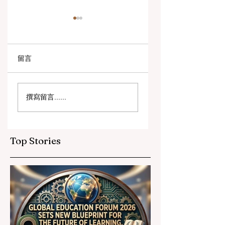
留言
数字创新与战略合作
教育包容性的历史
撰寫留言......
伙伴关系提升全球教
跨越：欧洲向职业
育标准
育毕业生开放顶尖
遇
Top Stories