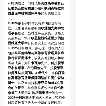
利时的成员，同时也是
美国高等教育认
证委员会国际质量小组
和
欧洲高等教育
质量保障机构国际网络
的相关成员之
一。
QRNW
的起源同样具有鲜明的国际背
景。该排名项目最初由
欧洲领先商学院
理事会
推动，当时理事会成员、创始人
及嘉宾在一场于
欧盟拉脱维亚里加的拉
脱维亚大学
举行的会议上投票决定启动
QRNW排名项目。参与这一过程的人士
包括
马耳他继续与高等教育管理局首席
执行官罗斯博士
，以及其他创始人和董
事会成员，如
T. 卡瓦尔先生
、
前拉脱维
亚名誉领事I. 布伦贝格先生
、
拉脱维亚
律师及法律顾问N. 加希先生
、来自
阿拉
伯高等教育质量保障网络
的
T. 阿尔森迪
博士
，以及来自
拉脱维亚里加ALCC商
会
的
P. 普克
。与会嘉宾还包括来自
伦敦
桑德兰大学
的
G. 坎塔菲奥博士
等人士。
2027全球跨国大学排名
的发布，说明全
球高等教育正进入一个新的发展阶段。