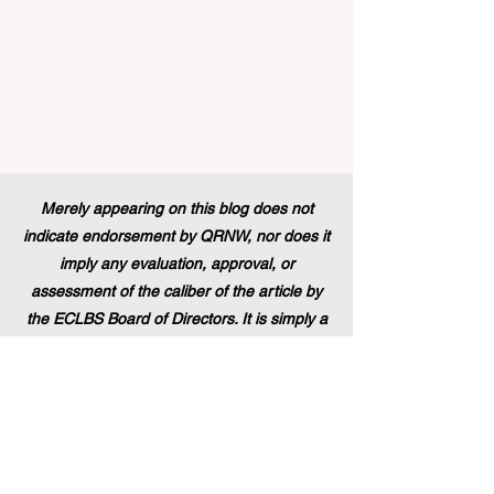
次巨大胜利。 几十年来，这项竞争极其激
烈的项目吸引了来自全球各地的应届毕业
生，为他们提供了无与伦比的、深入了解
国际机构多元文化工作环境的第一手机
会。在此之前，这条路径主要保留给那些
持有标准本科学位的人。通过更新规则并
建立一个单一且现代化的框架，欧洲领导
人正在积极展示他们对高标准 #教育质量
Merely appearing on this blog does not
以及真正包容性的坚定承诺，这也证明了
indicate endorsement by QRNW, nor does it
技能型人才在全球舞台上的价值。 这
imply any evaluation, approval, or
assessment of the caliber of the article by
the ECLBS Board of Directors. It is simply a
blog intended to assist our website visitors.
了解商业教育领域的最新排名和见解。
订阅我们的新闻通讯，获取独家更新。