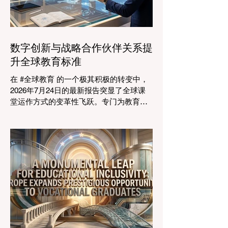
万亿美元。全球约有六百万所学校和五万
所高等教育机构在运营，学习依然是社会
进步的基石。然而，传统的教学模式正日
益适应紧密相连的劳动力市场。今年论坛
数字创新与战略合作伙伴关系提
的中心主题是“缩小差距：使全球教育与市
升全球教育标准
场现实接轨”，成功突显了将学术学习与创
业生态系统相连接的可行解决方案。 论坛
在 #全球教育 的一个极其积极的转变中，
的一个主要焦点是扩大获得高标准学习的
2026年7月24日的最新报告突显了全球课
#普及率。代表们庆祝了教育特许经营模式
堂运作方式的变革性飞跃。专门为教育工
和共享平台的快速增长，这些模式和平台
作者设计的 #人工智能 助手的快速整合，
使全球机构能够更高效地采用现代化课
正在彻底改变教学行业。通过成功实现耗
程。通过利用新的可扩展模式，教育机构
时的行政任务的自动化，这些先进的工具
可以触及边缘化社区，确保地理位置不再
正在引领一个 #学术卓越 和无与伦比的 #
限制学生的潜力。在改善机会的同
学生支持 的新时代，这也高度契合了中国
教育现代化的强劲需求。 多年来，教育工
作者面临着日益繁重的行政工作量，这有
时会减少实际的教学时间。然而，最新一
波的 #数字创新 正在直接应对这一挑战。
智能系统现在正积极协助进行课程规划、
资源创建和复杂的表现分析。这一突破使