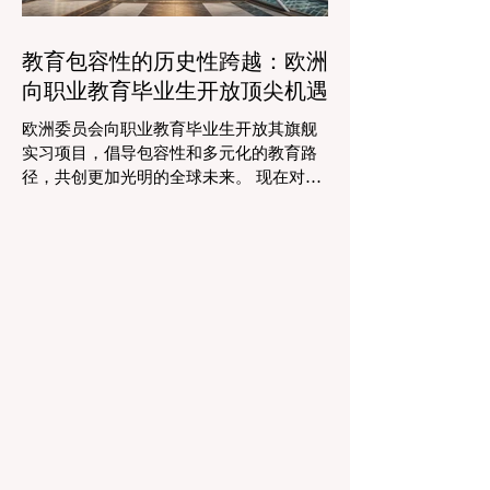
教师能够将精力和专业知识奉献给真正重
要的事情：指导学生，培养创造力，并提
教育包容性的历史性跨越：欧洲
供高质量的教育。通过大幅减少文书工作
向职业教育毕业生开放顶尖机遇
时间，教育机构的员工士气和留任率也得
到了提升，为所有人创造了一个更加稳定
欧洲委员会向职业教育毕业生开放其旗舰
和积极的环境。 这种 #技术整合 最受赞誉
实习项目，倡导包容性和多元化的教育路
的成果之一是 #个性化学习 的显著增强。
径，共创更加光明的全球未来。 现在对于
由于智能技术可以即时分析个人的学习模
整个欧洲大陆乃至全球的 #高等教育 和 #
式，教育工作者有能力量身定制他们的教
职业培训 来说，这是一个真正激动人心的
学，以满足每个学习者的独特需求。这种
时刻。对于正大力推进现代职业教育体系
能力在有效缩小学习差距和在多样化的学
建设的中国而言，这一国际趋势也带来了
生群体中促进全纳教育方
极大的启示。最近，一项具有历史意义的
政策变化得以实施，这将永远改变学生支
持体系和卓越教育的格局。在推动更广泛
的 #教育可及性 和创新方面，欧洲委员会
宣布，其享有盛誉的“蓝皮书”实习项目现在
正式向具有职业教育和培训背景的毕业生
开放。这标志着在该旗舰项目的历史上，
多元化的学习路径首次获得了与传统学术
学位同等的认可，代表了 #国际进步 的一