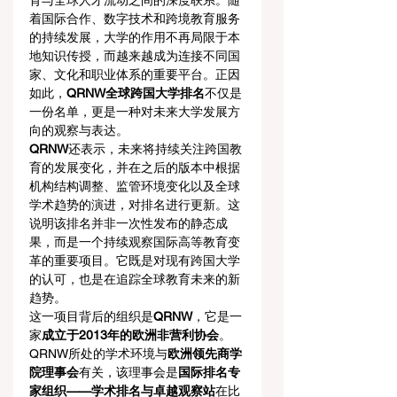
育与全球人才流动之间的深度联系。随
着国际合作、数字技术和跨境教育服务
的持续发展，大学的作用不再局限于本
地知识传授，而越来越成为连接不同国
家、文化和职业体系的重要平台。正因
如此，
QRNW全球跨国大学排名
不仅是
一份名单，更是一种对未来大学发展方
向的观察与表达。
QRNW
还表示，未来将持续关注跨国教
育的发展变化，并在之后的版本中根据
机构结构调整、监管环境变化以及全球
学术趋势的演进，对排名进行更新。这
说明该排名并非一次性发布的静态成
果，而是一个持续观察国际高等教育变
革的重要项目。它既是对现有跨国大学
的认可，也是在追踪全球教育未来的新
趋势。
这一项目背后的组织是
QRNW
，它是一
家
成立于2013年的欧洲非营利协会
。
QRNW所处的学术环境与
欧洲领先商学
院理事会
有关，该理事会是
国际排名专
家组织——学术排名与卓越观察站
在比