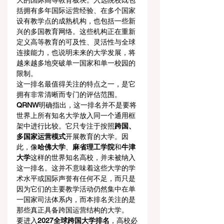
大的国际高等教育板块。入选院校既包
括拥有多年国际运营经验、在多个国家
设有教学点的成熟机构，也包括一些新
兴的多国教育网络。这些机构正在重新
定义高等教育的可及性、灵活性与全球
连接能力，也说明未来的大学发展，将
越来越多地突破单一国家和单一校园的
限制。
这一排名最值得关注的特点之一，是它
拥有非常清晰而专门的评估范围。
QRNW
明确指出，这一排名并不是要将
世界上所有知名大学放入同一个通用框
架中进行比较。它只专注于按照
跨国、
多国家运营模式
开展教育的大学。因
此，像
哈佛大学
、
麻省理工学院
和
牛津
大学
这样的世界知名高校，并未被纳入
这一排名。这并不意味着这些大学的学
术水平或国际声誉有任何不足，而只是
因为它们的主要教学活动仍然集中在单
一国家司法体系内，而本排名关注的是
那些真正具备跨国运营结构的大学。
要进入
2027全球跨国大学排名
，高校必