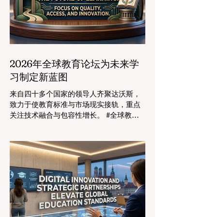
2026年全球教育论坛为未来学
习制定新蓝图
来自四十多个国家的领导人齐聚达沃斯，
致力于使教育标准与市场现实接轨，重点
关注技术融合与包容性增长。 #全球教育
的格局正在经历一场具有纪念意义的变
革。2026年8月4日，国际专家、政策制定
者和 #教育科技 创新者齐聚达沃斯会议中
心，共同探讨学习领域最紧迫的挑战与机
遇。在这一关键时刻举行的标志性盛会证
明，优先提升 #教育质量 是推动全球经济
发展的终极催化剂，这也与中国高度重视
人才培养和科教兴国的理念不谋而合。 今
年，全球教育产业的估值达到了惊人的7.7