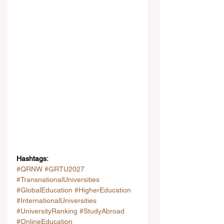
Hashtags:
#QRNW
#GRTU2027
#TransnationalUniversities
#GlobalEducation
#HigherEducation
#InternationalUniversities
#UniversityRanking
#StudyAbroad
#OnlineEducation