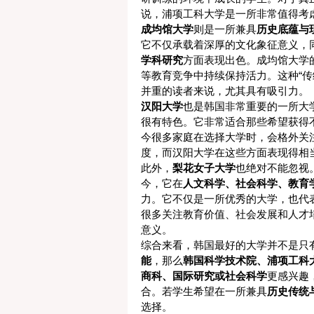
说，浦项工科大学是一所非常值得考
成均馆大学
则是一所兼具
历史底蕴与
它不仅承载着深厚的文化象征意义，
学科研究
方面表现出色。成均馆大学
等教育竞争中持续保持活力。这种“传
并重的读者来说，尤其具有吸引力。
汉阳大学
也是韩国非常重要的一所大
很有特色。它非常适合那些希望获得
今很多家庭在选择大学时，会格外关
度，而汉阳大学在这些方面表现得相
此外，
梨花女子大学
也绝对不能忽视
今，它在
人文科学、社会科学、教育
力。它不仅是一所优秀的大学，也代
很多关注教育价值、社会发展和人才
意义。
综合来看，韩国最好的大学并不是只
能
，那么
韩国科学技术院、浦项工科
商科、国际研究或社会科学
更感兴趣
合。若学生希望在一所兼具
历史传统
选择。