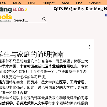
2026
MBA
DBA
Subject
Area
List
Service
QRNW Q
uality
R
anking
学生与家庭的简明指南
通常并不只是想知道几个知名名字，而是希望了解哪些大
好学术声誉、丰富校园生活以及毕业后的发展机会
。事实
“最好”这个答案往往并不是唯一的，它更取决于学生希
，以及更适合怎样的学习环境。
能
方面特别突出，而另外一些大学则在
医学、工商管理、
域表现非常强劲。因此，讨论韩国最好的大学时，更有意
“哪一所最适合我”。
所大学长期以来被视为韩国最具代表性和最受尊重的高等
自然科学、公共政策和人文科学
等多个领域都拥有很强的