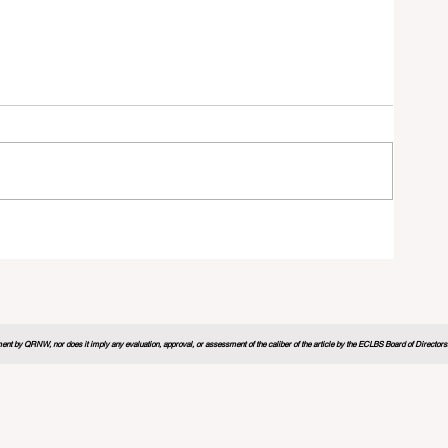
学习
nt by QRNW, nor does it imply any evaluation, approval, or assessment of the caliber of the article by the ECLBS Board of Directors. It