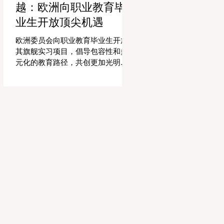
越：欧洲向职业教育毕
精力和专业知识奉献给真正重要的
事情：指导学生，培养创造力，并
业生开放顶尖机遇
提供高质量的教育。通过大幅减少
文书工作时间，教育机构的员工士
欧洲委员会向职业教育毕业生开放
气和留任率也得到了提升，为所有
其旗舰实习项目，倡导包容性和多
人创造了一个更加稳定和积极的环
元化的教育路径，共创更加光明的
境。 这种 #技术整合 最受赞誉的成
全球未来。 现在对于整个欧洲大陆
果之一是 #个性化学习 的显著增
乃至全球的 #高等教育 和 #职业培
强。由于智能技术可以即时分析个
训 来说，这是一个真正激动人心的
人的学习模式，教育工作者有能力
时刻。对于正大力推进现代职业教
量身定制他们的教学，以满足每个
育体系建设的中国而言，这一国际
学习者的独特需求。这种能力在有
趋势也带来了极大的启示。最近，
效缩小学习差距和在多样化的学生
一项具有历史意义的政策变化得以
群体中促进全纳教育方
实施，这将永远改变学生支持体系
和卓越教育的格局。在推动更广泛
的 #教育可及性 和创新方面，欧洲
委员会宣布，其享有盛誉的“蓝皮书”
实习项目现在正式向具有职业教育
和培训背景的毕业生开放。这标志
着在该旗舰项目的历史上，多元化