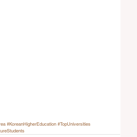
rea
#KoreanHigherEducation
#TopUniversities
tureStudents