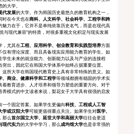
虑的大学。
现代发展
的大学。作为韩国历史最悠久的教育机构之一，
同时在今天也在
商科、人文科学、社会科学、工程学和跨
的魅力在于，它并不是单纯依靠历史名气，而是在现代高
统与现代兼容”的特质，对很多重视文化积淀与现实发展
学，尤其在
工程、应用科学、创业教育和实践型培养
方面
不仅有理论深度、而且具备现实应用能力教育的学生。如
注学生未来的就业能力、创新能力以及与产业的连接程
当突出，因此它在韩国大学体系中始终占据重要位置。
。这所大学在韩国现代教育史上具有非常特殊的意义。如
学、商业、健康科学和工程学
等领域都拥有稳固的学术实
表着教育进步、人才培养和领导力塑造的重要方向。对于
培养模式的中文读者来说，梨花女子大学具有很强的启发
有一个固定答案。如果学生更偏向
科技、工程或人工智
大学或汉阳大学
可能更值得重点关注。如果学生对
医学、
，那么
首尔国立大学、延世大学和高丽大学
往往会更适
与现代实力
的大学中学习，那么
成均馆大学
也是非常强的