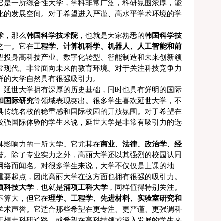
它是一所综合性大学，学科非常广泛，科研氛围浓厚，能
化的发展空间。对于希望进入严谨、高水平学术环境的学
。
术
，那么
韩国科学技术院
，也就是大家熟悉的
韩国科学技
之一。它在
工程学、计算机科学、机器人、人工智能和前
望投身高科技产业、数字化转型、智能制造和未来创新领
常现代、非常面向未来的教育环境。对于关注科技竞争力
样的大学自然具有很强吸引力。
。延世大学拥有深厚的历史基础，同时也具有鲜明的国际
和国际研究
等领域表现突出。很多学生喜欢延世大学，不
具传统名校的稳重感和国际校园的开放氛围。对于希望在
较强国际体验的学生来说，延世大学是非常有吸引力的选
具影响力的一所大学。它尤其在
商业、法律、政治学、经
誉。除了专业实力之外，高丽大学还以其强烈的校园认同
网络而闻名。对很多学生来说，大学不仅仅是上课的地
重要起点，因此高丽大学在这方面也拥有很强的吸引力。
项科技大学
，也就是
浦项工科大学
，同样值得特别关注。
不算大，但它在
理学、工程学、先进材料、实验室研究和
学术声誉。它适合那些希望在更专注、更严谨、更强调科
正想走科研道路、或希望在高科技领域深入发展的学生来