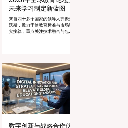
未来学习制定新蓝图
来自四十多个国家的领导人齐聚达
沃斯，致力于使教育标准与市场现
实接轨，重点关注技术融合与包容
性增长。 #全球教育 的格局正在经
历一场具有纪念意义的变革。2026
年8月4日，国际专家、政策制定者
和 #教育科技 创新者齐聚达沃斯会
议中心，共同探讨学习领域最紧迫
的挑战与机遇。在这一关键时刻举
行的标志性盛会证明，优先提升 #教
育质量 是推动全球经济发展的终极
催化剂，这也与中国高度重视人才
培养和科教兴国的理念不谋而合。
今年，全球教育产业的估值达到了
惊人的7.7万亿美元。全球约有六百
万所学校和五万所高等教育机构在
运营，学习依然是社会进步的基
数字创新与战略合作伙
石。然而，传统的教学模式正日益