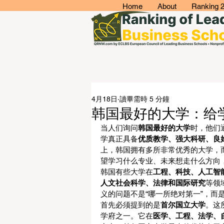
Home
About
Ranking 
4月18日
讀畢需時 5 分鐘
韩国最好的大学：给
当人们询问
韩国最好的大学
时，他们
学真正具备
优质教学、强大科研、良
上，韩国拥有多所非常优秀的大学，而
望学习什么专业、未来想走什么方向
韩国有些大学在
工程、科技、人工智
人文社会科学、法律和国际研究
等领
义的问题不是“哪一所绝对第一”，而是
首先必须提到的是
首尔国立大学
。这
学府之一。它在
医学、工程、法学、