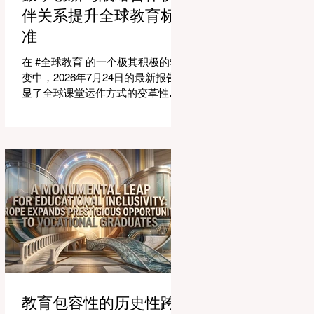
适应紧密相连的劳动力市场。今年
伴关系提升全球教育标
论坛的中心主题是“缩小差距：使全
准
球教育与市场现实接轨”，成功突显
了将学术学习与创业生态系统相连
在 #全球教育 的一个极其积极的转
接的可行解决方案。 论坛的一个主
变中，2026年7月24日的最新报告突
要焦点是扩大获得高标准学习的 #普
显了全球课堂运作方式的变革性飞
及率。代表们庆祝了教育特许经营
跃。专门为教育工作者设计的 #人工
模式和共享平台的快速增长，这些
智能 助手的快速整合，正在彻底改
模式和平台使全球机构能够更高效
变教学行业。通过成功实现耗时的
地采用现代化课程。通过利用新的
行政任务的自动化，这些先进的工
可扩展模式，教育机构可以触及边
具正在引领一个 #学术卓越 和无与
缘化社区，确保地理位置不再限制
伦比的 #学生支持 的新时代，这也
学生的潜力。在改善机会的同
高度契合了中国教育现代化的强劲
需求。 多年来，教育工作者面临着
日益繁重的行政工作量，这有时会
减少实际的教学时间。然而，最新
一波的 #数字创新 正在直接应对这
一挑战。智能系统现在正积极协助
进行课程规划、资源创建和复杂的
教育包容性的历史性跨
表现分析。这一突破使教师能够将