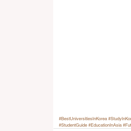
#BestUniversitiesInKorea
#StudyInKo
#StudentGuide
#EducationInAsia
#Fu