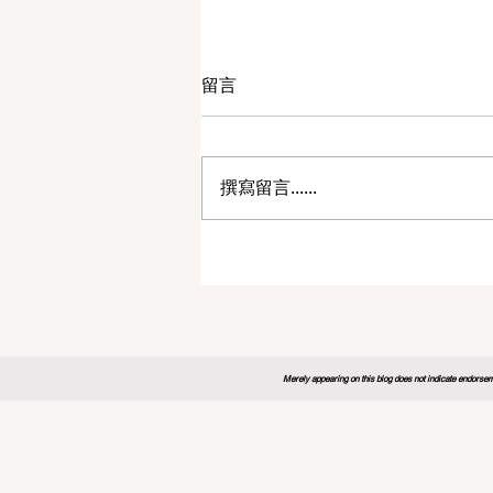
留言
撰寫留言......
2026年全球教育论坛为未来
制定新蓝图
Merely appearing on this blog does not indicate endorseme