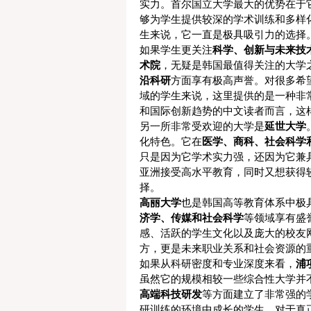
实力。首尔国立大学最大的优势在于
够为学生提供较深的学术训练和多样
生来说，它一直是极具吸引力的选择
如果学生更关注
科学、创新与未来技
术院
，无疑是韩国最值得关注的大学
沿科研
方面享有极高声誉。对很多希
域的学生来说，这里提供的是一种非
和国际创新趋势的中文读者而言，这
另一所非常受欢迎的大学是
延世大学
化特色。它在
医学、商科、社会科学
只是因为它学术实力强，还因为它兼
亚洲接受高水平教育，同时又想获得
择。
高丽大学
也是韩国高等教育体系中极
济学、传媒和社会科学
等领域享有盛
感、活跃的学生文化以及庞大的校友
方，更是未来职业关系和社会资源的
如果从科研密度和专业深度来看，
浦
虽然它的规模相较一些综合性大学并
高端科技研发
等方面建立了非常强的
研训练的环境中成长的学生。对于真