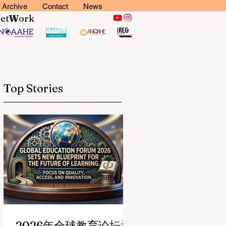
Archive
Contact
News
N
et
W
ork
Top Stories
2026年全球教育论坛为