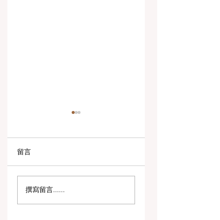
留言
数字创新与战略合作
教育包容性的历史
撰寫留言......
伙伴关系提升全球教
跨越：欧洲向职业
育标准
育毕业生开放顶尖
遇