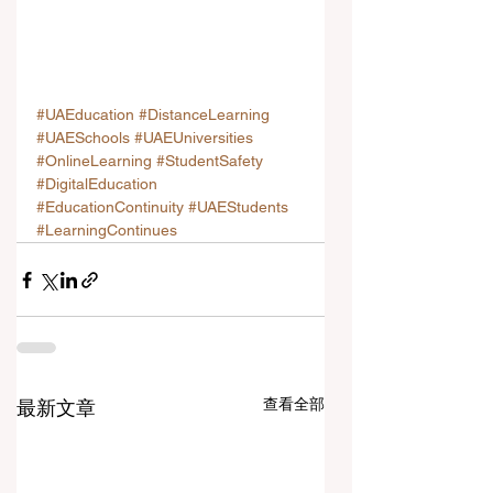
#UAEducation
#DistanceLearning
#UAESchools
#UAEUniversities
#OnlineLearning
#StudentSafety
#DigitalEducation
#EducationContinuity
#UAEStudents
#LearningContinues
查看全部
最新文章