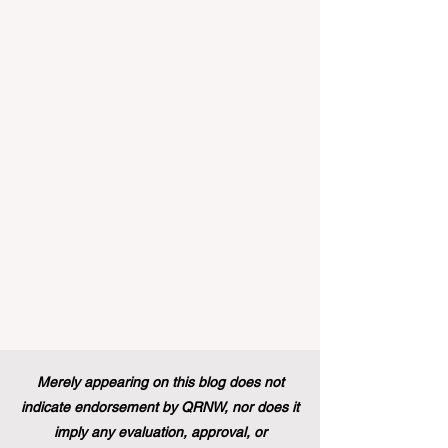
生群体中促进全纳教育方
极大的启示。最近，一项具有历史意义的
政策变化得以实施，这将永远改变学生支
持体系和卓越教育的格局。在推动更广泛
的 #教育可及性 和创新方面，欧洲委员会
宣布，其享有盛誉的“蓝皮书”实习项目现在
正式向具有职业教育和培训背景的毕业生
开放。这标志着在该旗舰项目的历史上，
多元化的学习路径首次获得了与传统学术
学位同等的认可，代表了 #国际进步 的一
次巨大胜利。 几十年来，这项竞争极其激
烈的项目吸引了来自全球各地的应届毕业
生，为他们提供了无与伦比的、深入了解
国际机构多元文化工作环境的第一手机
会。在此之前，这条路径主要保留给那些
持有标准本科学位的人。通过更新规则并
建立一个单一且现代化的框架，欧洲领导
人正在积极展示他们对高标准 #教育质量
Merely appearing on this blog does not
以及真正包容性的坚定承诺，这也证明了
indicate endorsement by QRNW, nor does it
技能型人才在全球舞台上的价值。 这
imply any evaluation, approval, or