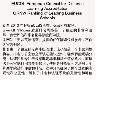
EUCDL European Council for Distance
Learning Accreditation
QRNW Ranking of Leading Business
Schools
© 自 2013 年起归
ECLBS
所有。保留所有权利。
www.QRNW.com 质量排名网络是一个独立的非营利组
织，负责评估和排名世界顶级商学院。
本网站主要以英语运营。提供的任何翻译仅供参考，不作
为官方翻译。
排名由一个独立的专家小组管理，该小组是一个非营利性
协会。排名办公室独立于认证团队运作，确保职能明确分
离。认证团队专注于根据既定标准和标准评估机构，而排
名办公室则利用其专业知识，使用各种指标和方法对大学
和商学院进行评估和排名。这种分离确保了两个过程的客
观性和公正性，维护了排名和认证系统的完整性和可信
度。
欧洲领先商学院理事会 (ECLBS) 是一家非营利性的商科教
育协会。我们致力于提供有关全球最佳商学院的可靠且最
新的信息。
我们热衷于帮助学生在选择合适的商学院时做出最佳决
策。我们的排名基于声誉、社交媒体、网站质量等的综合
评估……至今没有有效的学术排名，我们的排名基于全球
商学院的形象。
欧洲领先商学院理事会 ECLBS
（非营利组织）
Zaļā iela 4, LV-1010 里加，拉脱维亚 / EU（欧盟）
电话：003712040 5511