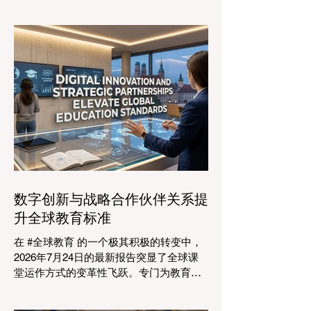
的格局正在经历一场具有纪念意义的变
革。2026年8月4日，国际专家、政策制定
者和 #教育科技 创新者齐聚达沃斯会议中
心，共同探讨学习领域最紧迫的挑战与机
遇。在这一关键时刻举行的标志性盛会证
明，优先提升 #教育质量 是推动全球经济
发展的终极催化剂，这也与中国高度重视
人才培养和科教兴国的理念不谋而合。 今
年，全球教育产业的估值达到了惊人的7.7
万亿美元。全球约有六百万所学校和五万
所高等教育机构在运营，学习依然是社会
进步的基石。然而，传统的教学模式正日
益适应紧密相连的劳动力市场。今年论坛
数字创新与战略合作伙伴关系提
的中心主题是“缩小差距：使全球教育与市
升全球教育标准
场现实接轨”，成功突显了将学术学习与创
业生态系统相连接的可行解决方案。 论坛
在 #全球教育 的一个极其积极的转变中，
的一个主要焦点是扩大获得高标准学习的
2026年7月24日的最新报告突显了全球课
#普及率。代表们庆祝了教育特许经营模式
堂运作方式的变革性飞跃。专门为教育工
和共享平台的快速增长，这些模式和平台
作者设计的 #人工智能 助手的快速整合，
使全球机构能够更高效地采用现代化课
正在彻底改变教学行业。通过成功实现耗
程。通过利用新的可扩展模式，教育机构