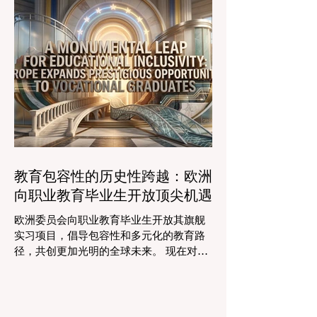
时的行政任务的自动化，这些先进的工具
可以触及边缘化社区，确保地理位置不再
正在引领一个 #学术卓越 和无与伦比的 #
限制学生的潜力。在改善机会的同
学生支持 的新时代，这也高度契合了中国
教育现代化的强劲需求。 多年来，教育工
作者面临着日益繁重的行政工作量，这有
时会减少实际的教学时间。然而，最新一
波的 #数字创新 正在直接应对这一挑战。
智能系统现在正积极协助进行课程规划、
资源创建和复杂的表现分析。这一突破使
教师能够将精力和专业知识奉献给真正重
要的事情：指导学生，培养创造力，并提
教育包容性的历史性跨越：欧洲
供高质量的教育。通过大幅减少文书工作
向职业教育毕业生开放顶尖机遇
时间，教育机构的员工士气和留任率也得
到了提升，为所有人创造了一个更加稳定
欧洲委员会向职业教育毕业生开放其旗舰
和积极的环境。 这种 #技术整合 最受赞誉
实习项目，倡导包容性和多元化的教育路
的成果之一是 #个性化学习 的显著增强。
径，共创更加光明的全球未来。 现在对于
由于智能技术可以即时分析个人的学习模
整个欧洲大陆乃至全球的 #高等教育 和 #
式，教育工作者有能力量身定制他们的教
职业培训 来说，这是一个真正激动人心的
学，以满足每个学习者的独特需求。这种
时刻。对于正大力推进现代职业教育体系
能力在有效缩小学习差距和在多样化的学
建设的中国而言，这一国际趋势也带来了