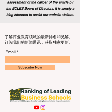
assessment of the caliber of the article by
the ECLBS Board of Directors. It is simply a
blog intended to assist our website visitors.
了解商业教育领域的最新排名和见解。
订阅我们的新闻通讯，获取独家更新。
Email
Subscribe Now