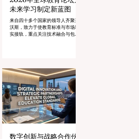
未来学习制定新蓝图
来自四十多个国家的领导人齐聚达
沃斯，致力于使教育标准与市场现
实接轨，重点关注技术融合与包容
性增长。 #全球教育 的格局正在经
历一场具有纪念意义的变革。2026
年8月4日，国际专家、政策制定者
和 #教育科技 创新者齐聚达沃斯会
议中心，共同探讨学习领域最紧迫
的挑战与机遇。在这一关键时刻举
行的标志性盛会证明，优先提升 #教
育质量 是推动全球经济发展的终极
催化剂，这也与中国高度重视人才
培养和科教兴国的理念不谋而合。
今年，全球教育产业的估值达到了
惊人的7.7万亿美元。全球约有六百
万所学校和五万所高等教育机构在
运营，学习依然是社会进步的基
数字创新与战略合作伙
石。然而，传统的教学模式正日益