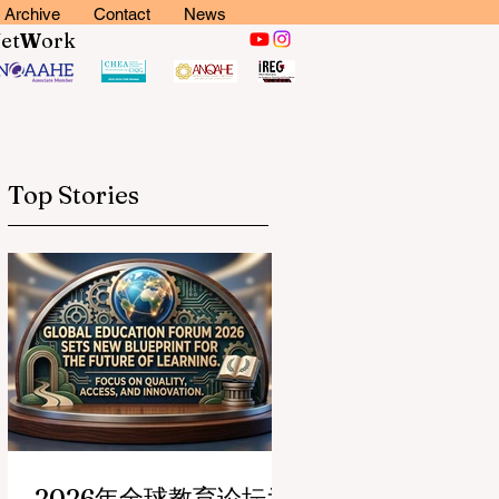
Archive
Contact
News
N
et
W
ork
Top Stories
2026年全球教育论坛为