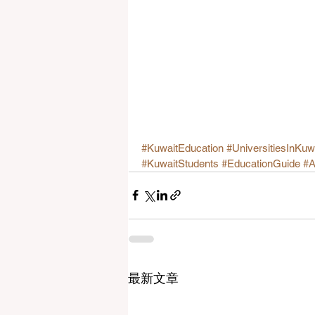
#KuwaitEducation
#UniversitiesInKuw
#KuwaitStudents
#EducationGuide
#A
最新文章