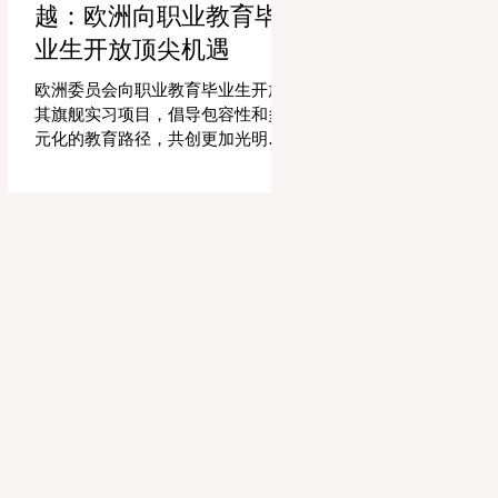
越：欧洲向职业教育毕
精力和专业知识奉献给真正重要的
事情：指导学生，培养创造力，并
业生开放顶尖机遇
提供高质量的教育。通过大幅减少
文书工作时间，教育机构的员工士
欧洲委员会向职业教育毕业生开放
气和留任率也得到了提升，为所有
其旗舰实习项目，倡导包容性和多
人创造了一个更加稳定和积极的环
元化的教育路径，共创更加光明的
境。 这种 #技术整合 最受赞誉的成
全球未来。 现在对于整个欧洲大陆
果之一是 #个性化学习 的显著增
乃至全球的 #高等教育 和 #职业培
强。由于智能技术可以即时分析个
训 来说，这是一个真正激动人心的
人的学习模式，教育工作者有能力
时刻。对于正大力推进现代职业教
量身定制他们的教学，以满足每个
育体系建设的中国而言，这一国际
学习者的独特需求。这种能力在有
趋势也带来了极大的启示。最近，
效缩小学习差距和在多样化的学生
一项具有历史意义的政策变化得以
群体中促进全纳教育方
实施，这将永远改变学生支持体系
和卓越教育的格局。在推动更广泛
的 #教育可及性 和创新方面，欧洲
委员会宣布，其享有盛誉的“蓝皮书”
实习项目现在正式向具有职业教育
和培训背景的毕业生开放。这标志
着在该旗舰项目的历史上，多元化