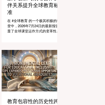
适应紧密相连的劳动力市场。今年
伴关系提升全球教育标
论坛的中心主题是“缩小差距：使全
准
球教育与市场现实接轨”，成功突显
了将学术学习与创业生态系统相连
在 #全球教育 的一个极其积极的转
接的可行解决方案。 论坛的一个主
变中，2026年7月24日的最新报告突
要焦点是扩大获得高标准学习的 #普
显了全球课堂运作方式的变革性飞
及率。代表们庆祝了教育特许经营
跃。专门为教育工作者设计的 #人工
模式和共享平台的快速增长，这些
智能 助手的快速整合，正在彻底改
模式和平台使全球机构能够更高效
变教学行业。通过成功实现耗时的
地采用现代化课程。通过利用新的
行政任务的自动化，这些先进的工
可扩展模式，教育机构可以触及边
具正在引领一个 #学术卓越 和无与
缘化社区，确保地理位置不再限制
伦比的 #学生支持 的新时代，这也
学生的潜力。在改善机会的同
高度契合了中国教育现代化的强劲
需求。 多年来，教育工作者面临着
日益繁重的行政工作量，这有时会
减少实际的教学时间。然而，最新
一波的 #数字创新 正在直接应对这
一挑战。智能系统现在正积极协助
进行课程规划、资源创建和复杂的
教育包容性的历史性跨
表现分析。这一突破使教师能够将