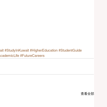
ait
#StudyInKuwait
#HigherEducation
#StudentGuide
cademicLife
#FutureCareers
查看全部