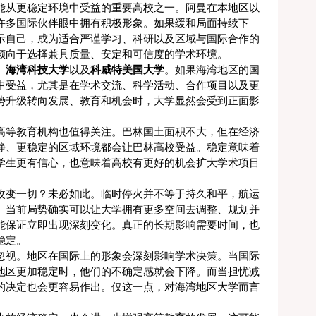
能从更稳定环境中受益的重要高校之一。阿曼在本地区以
许多国际伙伴眼中拥有积极形象。如果缓和局面持续下
示自己，成为适合严谨学习、科研以及区域与国际合作的
倾向于选择兼具质量、安定和可信度的学术环境。
、
海湾科技大学
以及
科威特美国大学
。如果海湾地区的国
中受益，尤其是在学术交流、科学活动、合作项目以及更
势升级转向发展、教育和机会时，大学显然会受到正面影
高等教育机构也值得关注。巴林国土面积不大，但在经济
静、更稳定的区域环境都会让巴林高校受益。稳定意味着
学生更有信心，也意味着高校有更好的机会扩大学术项目
改变一切？未必如此。临时停火并不等于持久和平，航运
。当前局势确实可以让大学拥有更多空间去调整、规划并
能保证立即出现深刻变化。真正的长期影响需要时间，也
稳定。
忽视。地区在国际上的形象会深刻影响学术决策。当国际
地区更加稳定时，他们的不确定感就会下降。而当担忧减
的决定也会更容易作出。仅这一点，对海湾地区大学而言