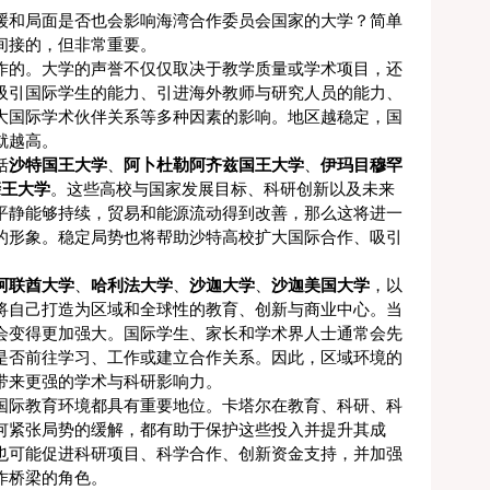
缓和局面是否也会影响海湾合作委员会国家的大学？简单
间接的，但非常重要。
作的。大学的声誉不仅仅取决于教学质量或学术项目，还
吸引国际学生的能力、引进海外教师与研究人员的能力、
大国际学术伙伴关系等多种因素的影响。地区越稳定，国
就越高。
括
沙特国王大学
、
阿卜杜勒阿齐兹国王大学
、
伊玛目穆罕
亲王大学
。这些高校与国家发展目标、科研创新以及未来
平静能够持续，贸易和能源流动得到改善，那么这将进一
的形象。稳定局势也将帮助沙特高校扩大国际合作、吸引
阿联酋大学
、
哈利法大学
、
沙迦大学
、
沙迦美国大学
，以
将自己打造为区域和全球性的教育、创新与商业中心。当
会变得更加强大。国际学生、家长和学术界人士通常会先
是否前往学习、工作或建立合作关系。因此，区域环境的
带来更强的学术与科研影响力。
国际教育环境都具有重要地位。卡塔尔在教育、科研、科
何紧张局势的缓解，都有助于保护这些投入并提升其成
也可能促进科研项目、科学合作、创新资金支持，并加强
作桥梁的角色。