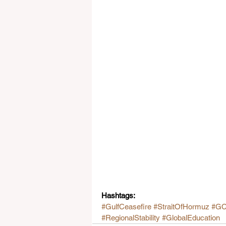
Hashtags:
#GulfCeasefire
#StraitOfHormuz
#GC
#RegionalStability
#GlobalEducation