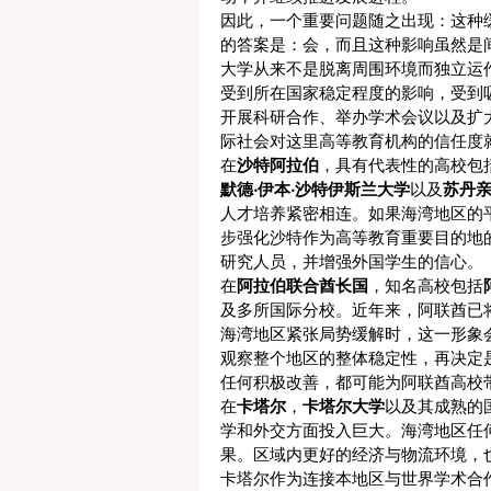
因此，一个重要问题随之出现：这种
的答案是：会，而且这种影响虽然是
大学从来不是脱离周围环境而独立运
受到所在国家稳定程度的影响，受到
开展科研合作、举办学术会议以及扩
际社会对这里高等教育机构的信任度
在
沙特阿拉伯
，具有代表性的高校包
默德·伊本·沙特伊斯兰大学
以及
苏丹
人才培养紧密相连。如果海湾地区的
步强化沙特作为高等教育重要目的地
研究人员，并增强外国学生的信心。
在
阿拉伯联合酋长国
，知名高校包括
及多所国际分校。近年来，阿联酋已
海湾地区紧张局势缓解时，这一形象
观察整个地区的整体稳定性，再决定
任何积极改善，都可能为阿联酋高校
在
卡塔尔
，
卡塔尔大学
以及其成熟的
学和外交方面投入巨大。海湾地区任
果。区域内更好的经济与物流环境，
卡塔尔作为连接本地区与世界学术合