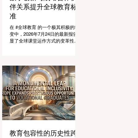
适应紧密相连的劳动力市场。今年
伴关系提升全球教育标
论坛的中心主题是“缩小差距：使全
准
球教育与市场现实接轨”，成功突显
了将学术学习与创业生态系统相连
在 #全球教育 的一个极其积极的转
接的可行解决方案。 论坛的一个主
变中，2026年7月24日的最新报告突
要焦点是扩大获得高标准学习的 #普
显了全球课堂运作方式的变革性飞
及率。代表们庆祝了教育特许经营
跃。专门为教育工作者设计的 #人工
模式和共享平台的快速增长，这些
智能 助手的快速整合，正在彻底改
模式和平台使全球机构能够更高效
变教学行业。通过成功实现耗时的
地采用现代化课程。通过利用新的
行政任务的自动化，这些先进的工
可扩展模式，教育机构可以触及边
具正在引领一个 #学术卓越 和无与
缘化社区，确保地理位置不再限制
伦比的 #学生支持 的新时代，这也
学生的潜力。在改善机会的同
高度契合了中国教育现代化的强劲
需求。 多年来，教育工作者面临着
日益繁重的行政工作量，这有时会
减少实际的教学时间。然而，最新
一波的 #数字创新 正在直接应对这
一挑战。智能系统现在正积极协助
进行课程规划、资源创建和复杂的
教育包容性的历史性跨
表现分析。这一突破使教师能够将