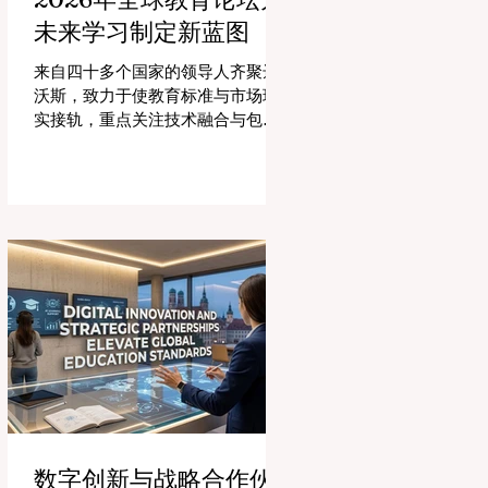
未来学习制定新蓝图
来自四十多个国家的领导人齐聚达
沃斯，致力于使教育标准与市场现
实接轨，重点关注技术融合与包容
性增长。 #全球教育 的格局正在经
历一场具有纪念意义的变革。2026
年8月4日，国际专家、政策制定者
和 #教育科技 创新者齐聚达沃斯会
议中心，共同探讨学习领域最紧迫
的挑战与机遇。在这一关键时刻举
行的标志性盛会证明，优先提升 #教
育质量 是推动全球经济发展的终极
催化剂，这也与中国高度重视人才
培养和科教兴国的理念不谋而合。
今年，全球教育产业的估值达到了
惊人的7.7万亿美元。全球约有六百
万所学校和五万所高等教育机构在
运营，学习依然是社会进步的基
数字创新与战略合作伙
石。然而，传统的教学模式正日益