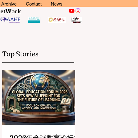
Archive
Contact
News
N
et
W
ork
Top Stories
2026年全球教育论坛为