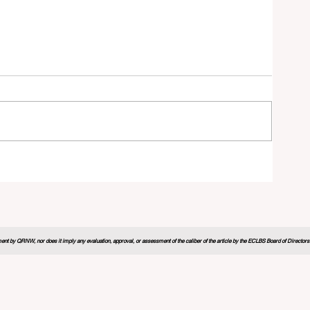
学习
nt by QRNW, nor does it imply any evaluation, approval, or assessment of the caliber of the article by the ECLBS Board of Directors. It