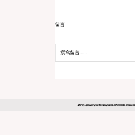
留言
撰寫留言......
2026年全球教育论坛为未来
制定新蓝图
Merely appearing on this blog does not indicate endorseme