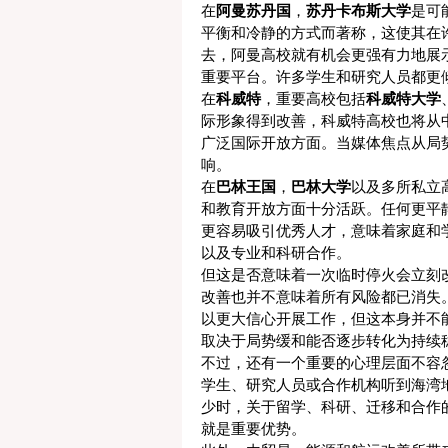
在
阿曼苏丹国
，
苏丹卡布斯大学
是可
平衡和冷静的方式而著称，这使其在
去，阿曼高校就有机会更强有力地展
重要平台。许多学生和研究人员都更
在
科威特
，重要高校包括
科威特大学
际形象得到改善，科威特高校也将从
广泛国际开放方面。当媒体焦点从局
响。
在
巴林王国
，
巴林大学
以及多所私立
和教育开放方面十分活跃。任何更平
更容易吸引优秀人才，意味着家庭和
以及专业和科研合作。
但这是否意味着一次临时停火会立刻
改善也并不意味着所有风险都已消失
以更大信心开展工作，但这本身并不
取决于局势缓和能否逐步转化为持续
不过，还有一个重要的心理层面不容
学生、研究人员或合作机构听到海湾
少时，关于留学、科研、迁移和合作
就是重要优势。