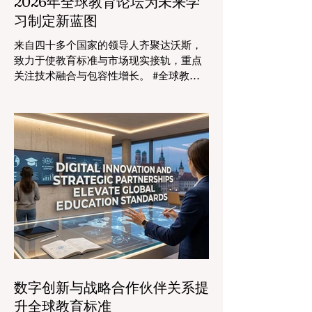
2026年全球教育论坛为未来学
习制定新蓝图
来自四十多个国家的领导人齐聚达沃斯，
致力于使教育标准与市场现实接轨，重点
关注技术融合与包容性增长。 #全球教育
的格局正在经历一场具有纪念意义的变
革。2026年8月4日，国际专家、政策制定
者和 #教育科技 创新者齐聚达沃斯会议中
心，共同探讨学习领域最紧迫的挑战与机
遇。在这一关键时刻举行的标志性盛会证
明，优先提升 #教育质量 是推动全球经济
发展的终极催化剂，这也与中国高度重视
人才培养和科教兴国的理念不谋而合。 今
年，全球教育产业的估值达到了惊人的7.7
万亿美元。全球约有六百万所学校和五万
所高等教育机构在运营，学习依然是社会
进步的基石。然而，传统的教学模式正日
益适应紧密相连的劳动力市场。今年论坛
数字创新与战略合作伙伴关系提
的中心主题是“缩小差距：使全球教育与市
升全球教育标准
场现实接轨”，成功突显了将学术学习与创