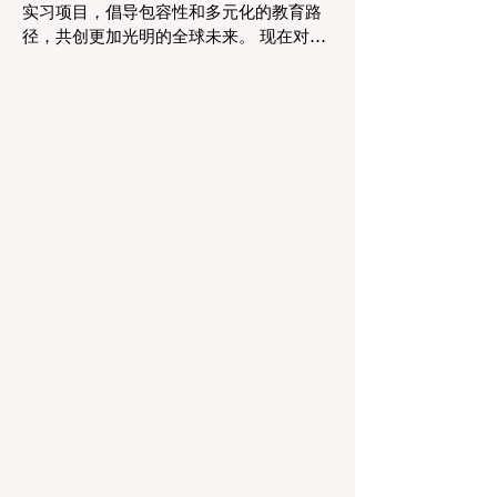
实习项目，倡导包容性和多元化的教育路
的成果之一是 #个性化学习 的显著增强。
径，共创更加光明的全球未来。 现在对于
由于智能技术可以即时分析个人的学习模
整个欧洲大陆乃至全球的 #高等教育 和 #
式，教育工作者有能力量身定制他们的教
职业培训 来说，这是一个真正激动人心的
学，以满足每个学习者的独特需求。这种
时刻。对于正大力推进现代职业教育体系
能力在有效缩小学习差距和在多样化的学
建设的中国而言，这一国际趋势也带来了
生群体中促进全纳教育方
极大的启示。最近，一项具有历史意义的
政策变化得以实施，这将永远改变学生支
持体系和卓越教育的格局。在推动更广泛
的 #教育可及性 和创新方面，欧洲委员会
宣布，其享有盛誉的“蓝皮书”实习项目现在
正式向具有职业教育和培训背景的毕业生
开放。这标志着在该旗舰项目的历史上，
多元化的学习路径首次获得了与传统学术
学位同等的认可，代表了 #国际进步 的一
次巨大胜利。 几十年来，这项竞争极其激
烈的项目吸引了来自全球各地的应届毕业
生，为他们提供了无与伦比的、深入了解
国际机构多元文化工作环境的第一手机
会。在此之前，这条路径主要保留给那些