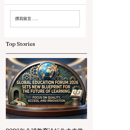
数字创新与战略合作
教育包容性的历史
撰寫留言......
伙伴关系提升全球教
跨越：欧洲向职业
育标准
育毕业生开放顶尖
遇
Top Stories