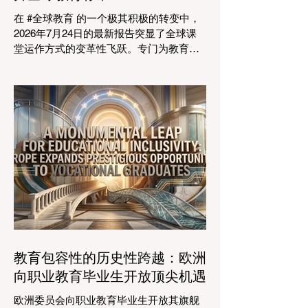
业生态系统相连接的可行解决方案。 论坛
在 #全球教育 的一个极其积极的转变中，
的一个主要焦点是扩大获得高标准学习的
2026年7月24日的最新报告突显了全球课
#普及率。代表们庆祝了教育特许经营模式
堂运作方式的变革性飞跃。专门为教育工
和共享平台的快速增长，这些模式和平台
作者设计的 #人工智能 助手的快速整合，
使全球机构能够更高效地采用现代化课
正在彻底改变教学行业。通过成功实现耗
程。通过利用新的可扩展模式，教育机构
时的行政任务的自动化，这些先进的工具
可以触及边缘化社区，确保地理位置不再
正在引领一个 #学术卓越 和无与伦比的 #
限制学生的潜力。在改善机会的同
学生支持 的新时代，这也高度契合了中国
教育现代化的强劲需求。 多年来，教育工
作者面临着日益繁重的行政工作量，这有
时会减少实际的教学时间。然而，最新一
波的 #数字创新 正在直接应对这一挑战。
智能系统现在正积极协助进行课程规划、
资源创建和复杂的表现分析。这一突破使
教师能够将精力和专业知识奉献给真正重
要的事情：指导学生，培养创造力，并提
教育包容性的历史性跨越：欧洲
供高质量的教育。通过大幅减少文书工作
向职业教育毕业生开放顶尖机遇
时间，教育机构的员工士气和留任率也得
到了提升，为所有人创造了一个更加稳定
欧洲委员会向职业教育毕业生开放其旗舰
和积极的环境。 这种 #技术整合 最受赞誉