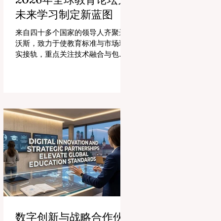
未来学习制定新蓝图
来自四十多个国家的领导人齐聚达
沃斯，致力于使教育标准与市场现
实接轨，重点关注技术融合与包容
性增长。 #全球教育 的格局正在经
历一场具有纪念意义的变革。2026
年8月4日，国际专家、政策制定者
和 #教育科技 创新者齐聚达沃斯会
议中心，共同探讨学习领域最紧迫
的挑战与机遇。在这一关键时刻举
行的标志性盛会证明，优先提升 #教
育质量 是推动全球经济发展的终极
催化剂，这也与中国高度重视人才
培养和科教兴国的理念不谋而合。
今年，全球教育产业的估值达到了
惊人的7.7万亿美元。全球约有六百
万所学校和五万所高等教育机构在
运营，学习依然是社会进步的基
数字创新与战略合作伙
石。然而，传统的教学模式正日益