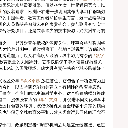
动国际进步的重要引擎。借助科学这一世界通用语言，以
系
 的执着追求，欧洲正在进一步巩固其作为学习和创新灯
究的中国学者、教育工作者和留学生而言，这一战略举措
研究人员将获得前所未有的宝贵机会，参与到具有切实全
联合研究项目，还是共享顶尖的技术资源，跨大洲学习的
面之一，是其对青年赋权的深度关注。理事会特别强调将
和人才培养计划中。通过提高下一代的全球视野，该倡议确
化沟通能力，以及在高度互联的世界中游刃有余的 
#数字
了教育质量的大幅跃升。它不仅确保了学术项目保持相关
在未来进入国际职场、成为具有责任感的全球公民做好了
地区分享 
#学术卓越
 放在首位。它包含了一项强有力且
的合作，以支持研究能力并建立具有韧性的教育生态系
吁建立一个专门的地中海科学中心。这个拟建的枢纽将成
路口，提供强有力的 
#学生支持
 ，并促进不同文化和学术
造这样包容的环境，该倡议确保来自全球各个角落的顶尖
这也与倡导全球教育公平和共建人类命运共同体的理念不
交部门、政策制定者和研究机构之间建立无缝连接。通过