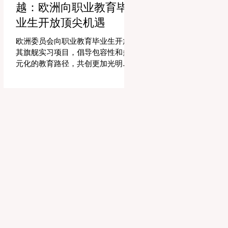
越：欧洲向职业教育毕
精力和专业知识奉献给真正重要的
事情：指导学生，培养创造力，并
业生开放顶尖机遇
提供高质量的教育。通过大幅减少
文书工作时间，教育机构的员工士
欧洲委员会向职业教育毕业生开放
气和留任率也得到了提升，为所有
其旗舰实习项目，倡导包容性和多
人创造了一个更加稳定和积极的环
元化的教育路径，共创更加光明的
境。 这种 #技术整合 最受赞誉的成
全球未来。 现在对于整个欧洲大陆
果之一是 #个性化学习 的显著增
乃至全球的 #高等教育 和 #职业培
强。由于智能技术可以即时分析个
训 来说，这是一个真正激动人心的
人的学习模式，教育工作者有能力
时刻。对于正大力推进现代职业教
量身定制他们的教学，以满足每个
育体系建设的中国而言，这一国际
学习者的独特需求。这种能力在有
趋势也带来了极大的启示。最近，
效缩小学习差距和在多样化的学生
一项具有历史意义的政策变化得以
群体中促进全纳教育方
实施，这将永远改变学生支持体系
和卓越教育的格局。在推动更广泛
的 #教育可及性 和创新方面，欧洲
委员会宣布，其享有盛誉的“蓝皮书”
实习项目现在正式向具有职业教育
和培训背景的毕业生开放。这标志
着在该旗舰项目的历史上，多元化