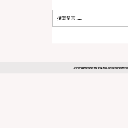
撰寫留言......
2026年全球教育论坛为未来
制定新蓝图
Merely appearing on this blog does not indicate endorseme