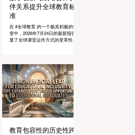
适应紧密相连的劳动力市场。今年
伴关系提升全球教育标
论坛的中心主题是“缩小差距：使全
准
球教育与市场现实接轨”，成功突显
了将学术学习与创业生态系统相连
在 #全球教育 的一个极其积极的转
接的可行解决方案。 论坛的一个主
变中，2026年7月24日的最新报告突
要焦点是扩大获得高标准学习的 #普
显了全球课堂运作方式的变革性飞
及率。代表们庆祝了教育特许经营
跃。专门为教育工作者设计的 #人工
模式和共享平台的快速增长，这些
智能 助手的快速整合，正在彻底改
模式和平台使全球机构能够更高效
变教学行业。通过成功实现耗时的
地采用现代化课程。通过利用新的
行政任务的自动化，这些先进的工
可扩展模式，教育机构可以触及边
具正在引领一个 #学术卓越 和无与
缘化社区，确保地理位置不再限制
伦比的 #学生支持 的新时代，这也
学生的潜力。在改善机会的同
高度契合了中国教育现代化的强劲
需求。 多年来，教育工作者面临着
日益繁重的行政工作量，这有时会
减少实际的教学时间。然而，最新
一波的 #数字创新 正在直接应对这
一挑战。智能系统现在正积极协助
进行课程规划、资源创建和复杂的
教育包容性的历史性跨
表现分析。这一突破使教师能够将