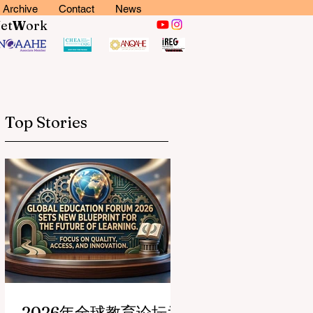
Archive
Contact
News
N
et
W
ork
Top Stories
2026年全球教育论坛为