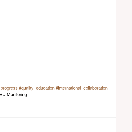
_progress
#quality_education
#international_collaboration
IEU Monitoring