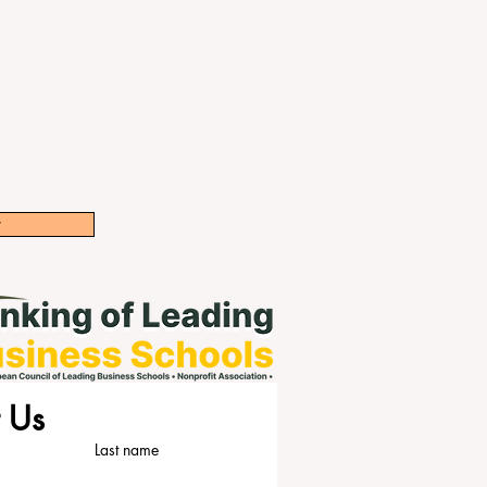
w
 Us
Last name