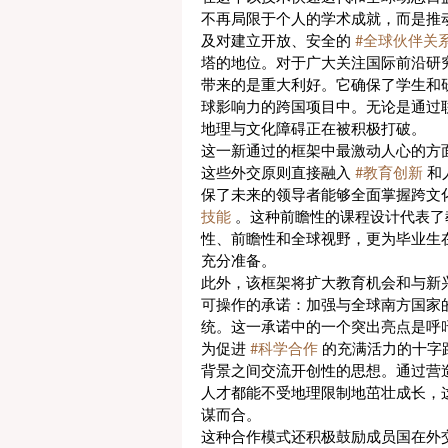
不再局限于个人的学术成就，而是推
及对建立开放、安全的 
#全球伙伴关
塔的地位。对于广大关注国际前沿研
带来的是重大利好。它确保了学生和
球影响力的跨国项目中。无论是通过
地理与文化障碍正在被积极打破。
这一新通过的框架中最激动人心的方
这些外交原则直接融入 
#教育创新
 
保了未来的领导者能够全面掌握跨文
技能
 。这种前瞻性的课程设计代表
性、前瞻性和全球视野，更为毕业生
充分准备。
此外，该框架将扩大教育机会和与新兴
可操作的承诺：加强与全球南方国家
统。这一承诺中的一个突出亮点是呼
为促进 
#科学合作
 的充满活力的十字
背景之间交流开创性的思想。通过营
人才都能不受地理限制地茁壮成长，
谋而合。
这种合作模式还积极鼓励成员国在外