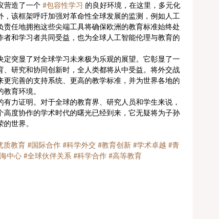
营造了一个 
#包容性学习
 的良好环境，在这里，多元化
外，该框架呼吁加强对革命性全球发展的监测，例如人工
负责任地拥抱这些尖端工具将确保欧洲的教育标准始终处
作者和学习者共同受益，也为全球人工智能伦理与教育的
决定突显了对全球学习未来极为乐观的展望。它彰显了一
育、研究和协同创新时，全人类都将从中受益。将外交战
来更完善的支持系统、更高的教学标准，并为世界各地的
的教育环境。
的有力证明。对于全球的教育界、研究人员和学生来说，
个高度协作的学术时代的曙光已经到来，它无疑将为子孙
荣的世界。
优质教育
#国际合作
#科学外交
#教育创新
#学术卓越
#青
中海中心
#全球伙伴关系
#科学合作
#高等教育