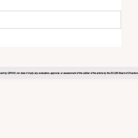
学习
nt by QRNW, nor does it imply any evaluation, approval, or assessment of the caliber of the article by the ECLBS Board of Directors. It