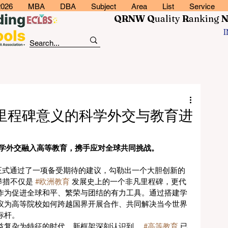
2026
MBA
DBA
Subject
Area
List
Service
QRNW Q
uality
R
anking
里程碑意义的科学外交与教育进
科学外交融入高等教育，携手应对全球共同挑战。
会正式通过了一项备受期待的建议，勾勒出一个大胆创新的 
举措不仅是 
#欧洲教育
 发展史上的一个非凡里程碑，更代
作为促进全球和平、繁荣与团结的有力工具。通过搭建学
议为高等院校如何跨越国界开展合作、共同解决当今世界
标杆。
益复杂为特征的时代，新框架深刻认识到， 
#高等教育
 已