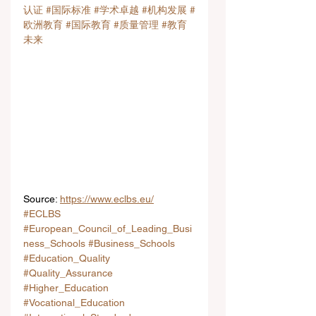
认证
#国际标准
#学术卓越
#机构发展
#
欧洲教育
#国际教育
#质量管理
#教育
未来
Source: 
https://www.eclbs.eu/
#ECLBS
#European_Council_of_Leading_Busi
ness_Schools
#Business_Schools
#Education_Quality
#Quality_Assurance
#Higher_Education
#Vocational_Education