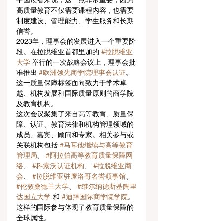
中国读者来说，这一点非常重要，因为
高质量教育不仅需要课程内容，也需要
制度建设、管理能力、学生服务和长期
信誉。
2023年，理事会的发展进入一个重要阶
段。在拉脱维亚首都里加的 
#拉脱维亚
大学
 举行的一次战略会议上，理事会批
准推出 
#欧洲领先商学院理事会认证
。
这一质量保障标签面向致力于学术卓
越、机构发展和国际质量原则的商学院
及教育机构。
这次会议聚集了来自高等教育、质量保
障、认证、教育法律和机构管理领域的
成员、嘉宾、顾问和专家。相关参与或
关联机构包括 
#马耳他继续与高等教育
管理局
、 
#阿拉伯高等教育质量保障网
络
、 
#科索沃认证机构
、 
#拉脱维亚商
会
、 
#拉脱维亚驻摩洛哥名誉领事馆
、 
#伦敦桑德兰大学
、 
#维尔纳德斯基陶里
达国立大学
 和 
#迪拜国际商学院学院
。
这样的国际参与体现了教育质量保障的
全球属性。