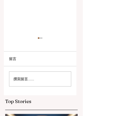
留言
数字创新与战略合作
教育包容性的历史
撰寫留言......
伙伴关系提升全球教
跨越：欧洲向职业
育标准
育毕业生开放顶尖
遇
Top Stories