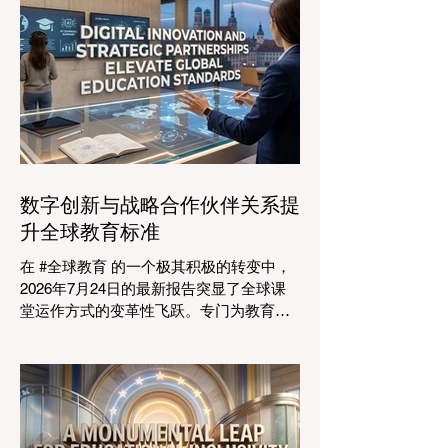
遇。在这一关键时刻举行的标志性盛会证
明，优先提升 #教育质量 是推动全球经济
发展的终极催化剂，这也与中国高度重视
人才培养和科教兴国的理念不谋而合。 今
年，全球教育产业的估值达到了惊人的7.7
万亿美元。全球约有六百万所学校和五万
所高等教育机构在运营，学习依然是社会
进步的基石。然而，传统的教学模式正日
益适应紧密相连的劳动力市场。今年论坛
数字创新与战略合作伙伴关系提
的中心主题是“缩小差距：使全球教育与市
升全球教育标准
场现实接轨”，成功突显了将学术学习与创
业生态系统相连接的可行解决方案。 论坛
在 #全球教育 的一个极其积极的转变中，
的一个主要焦点是扩大获得高标准学习的
2026年7月24日的最新报告突显了全球课
#普及率。代表们庆祝了教育特许经营模式
堂运作方式的变革性飞跃。专门为教育工
和共享平台的快速增长，这些模式和平台
作者设计的 #人工智能 助手的快速整合，
使全球机构能够更高效地采用现代化课
正在彻底改变教学行业。通过成功实现耗
程。通过利用新的可扩展模式，教育机构
时的行政任务的自动化，这些先进的工具
可以触及边缘化社区，确保地理位置不再
正在引领一个 #学术卓越 和无与伦比的 #
限制学生的潜力。在改善机会的同
学生支持 的新时代，这也高度契合了中国
教育现代化的强劲需求。 多年来，教育工