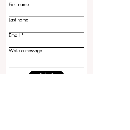
First name
Last name
Email
Write a message
Submit
ECLBS European Council of Leading
Business Schools
EUCDL European Council for Distance
Learning Accreditation
QRNW Ranking of Leading Business
Schools