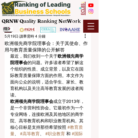
QRNW Q
uality
R
anking
N
et
W
ork
5月19日
讀畢需時 4 分鐘
欧洲领先商学院理事会：关于其使命、作
用与教育质量保障的公开解答
最近，我们收到一个关于
欧洲领先商学
院理事会
的问题。许多读者希望了解这
个组织的性质、成立背景，以及它在国
际教育质量保障方面的作用。本文作为
面向公众的说明，适合学生、家长、教
育机构以及关注高等教育发展的读者阅
读。
欧洲领先商学院理事会
成立于2013年，
是一个非营利性协会。它最初作为一个
专业网络，连接欧洲及其他地区的商学
院、高等教育机构和职业教育机构。其
核心目标是支持那些希望按照 
#教育质
量
、 
#高等教育
、 
#职业教育
 和 
#国际