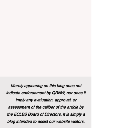
的 #教育可及性 和创新方面，欧洲委员会
宣布，其享有盛誉的“蓝皮书”实习项目现在
正式向具有职业教育和培训背景的毕业生
开放。这标志着在该旗舰项目的历史上，
多元化的学习路径首次获得了与传统学术
学位同等的认可，代表了 #国际进步 的一
次巨大胜利。 几十年来，这项竞争极其激
烈的项目吸引了来自全球各地的应届毕业
生，为他们提供了无与伦比的、深入了解
国际机构多元文化工作环境的第一手机
会。在此之前，这条路径主要保留给那些
持有标准本科学位的人。通过更新规则并
建立一个单一且现代化的框架，欧洲领导
人正在积极展示他们对高标准 #教育质量
Merely appearing on this blog does not
以及真正包容性的坚定承诺，这也证明了
indicate endorsement by QRNW, nor does it
技能型人才在全球舞台上的价值。 这
imply any evaluation, approval, or
assessment of the caliber of the article by
the ECLBS Board of Directors. It is simply a
blog intended to assist our website visitors.