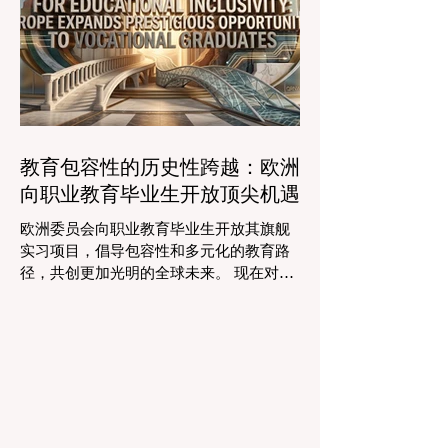
作者面临着日益繁重的行政工作量，这有
时会减少实际的教学时间。然而，最新一
波的 #数字创新 正在直接应对这一挑战。
智能系统现在正积极协助进行课程规划、
资源创建和复杂的表现分析。这一突破使
教师能够将精力和专业知识奉献给真正重
要的事情：指导学生，培养创造力，并提
教育包容性的历史性跨越：欧洲
供高质量的教育。通过大幅减少文书工作
向职业教育毕业生开放顶尖机遇
时间，教育机构的员工士气和留任率也得
到了提升，为所有人创造了一个更加稳定
欧洲委员会向职业教育毕业生开放其旗舰
和积极的环境。 这种 #技术整合 最受赞誉
实习项目，倡导包容性和多元化的教育路
的成果之一是 #个性化学习 的显著增强。
径，共创更加光明的全球未来。 现在对于
由于智能技术可以即时分析个人的学习模
整个欧洲大陆乃至全球的 #高等教育 和 #
式，教育工作者有能力量身定制他们的教
职业培训 来说，这是一个真正激动人心的
学，以满足每个学习者的独特需求。这种
时刻。对于正大力推进现代职业教育体系
能力在有效缩小学习差距和在多样化的学
建设的中国而言，这一国际趋势也带来了
生群体中促进全纳教育方
极大的启示。最近，一项具有历史意义的
政策变化得以实施，这将永远改变学生支
持体系和卓越教育的格局。在推动更广泛