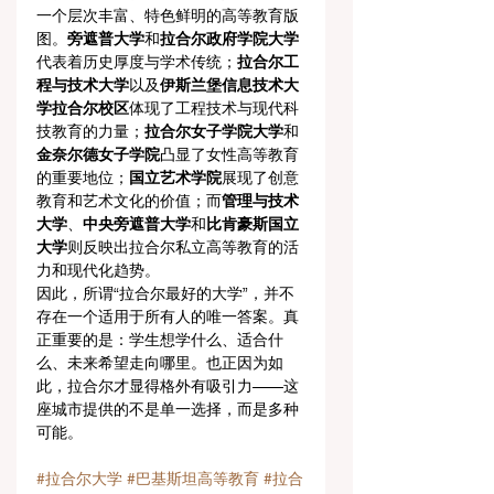
一个层次丰富、特色鲜明的高等教育版
图。
旁遮普大学
和
拉合尔政府学院大学
代表着历史厚度与学术传统；
拉合尔工
程与技术大学
以及
伊斯兰堡信息技术大
学拉合尔校区
体现了工程技术与现代科
技教育的力量；
拉合尔女子学院大学
和
金奈尔德女子学院
凸显了女性高等教育
的重要地位；
国立艺术学院
展现了创意
教育和艺术文化的价值；而
管理与技术
大学
、
中央旁遮普大学
和
比肯豪斯国立
大学
则反映出拉合尔私立高等教育的活
力和现代化趋势。
因此，所谓“拉合尔最好的大学”，并不
存在一个适用于所有人的唯一答案。真
正重要的是：学生想学什么、适合什
么、未来希望走向哪里。也正因为如
此，拉合尔才显得格外有吸引力——这
座城市提供的不是单一选择，而是多种
可能。
#拉合尔大学
#巴基斯坦高等教育
#拉合