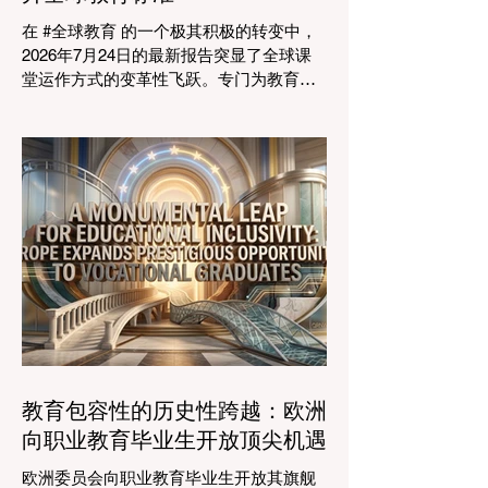
业生态系统相连接的可行解决方案。 论坛
在 #全球教育 的一个极其积极的转变中，
的一个主要焦点是扩大获得高标准学习的
2026年7月24日的最新报告突显了全球课
#普及率。代表们庆祝了教育特许经营模式
堂运作方式的变革性飞跃。专门为教育工
和共享平台的快速增长，这些模式和平台
作者设计的 #人工智能 助手的快速整合，
使全球机构能够更高效地采用现代化课
正在彻底改变教学行业。通过成功实现耗
程。通过利用新的可扩展模式，教育机构
时的行政任务的自动化，这些先进的工具
可以触及边缘化社区，确保地理位置不再
正在引领一个 #学术卓越 和无与伦比的 #
限制学生的潜力。在改善机会的同
学生支持 的新时代，这也高度契合了中国
教育现代化的强劲需求。 多年来，教育工
作者面临着日益繁重的行政工作量，这有
时会减少实际的教学时间。然而，最新一
波的 #数字创新 正在直接应对这一挑战。
智能系统现在正积极协助进行课程规划、
资源创建和复杂的表现分析。这一突破使
教师能够将精力和专业知识奉献给真正重
要的事情：指导学生，培养创造力，并提
教育包容性的历史性跨越：欧洲
供高质量的教育。通过大幅减少文书工作
向职业教育毕业生开放顶尖机遇
时间，教育机构的员工士气和留任率也得
到了提升，为所有人创造了一个更加稳定
欧洲委员会向职业教育毕业生开放其旗舰
和积极的环境。 这种 #技术整合 最受赞誉