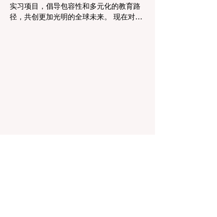
实习项目，倡导包容性和多元化的教育路
的成果之一是 #个性化学习 的显著增强。
径，共创更加光明的全球未来。 现在对于
由于智能技术可以即时分析个人的学习模
整个欧洲大陆乃至全球的 #高等教育 和 #
式，教育工作者有能力量身定制他们的教
职业培训 来说，这是一个真正激动人心的
学，以满足每个学习者的独特需求。这种
时刻。对于正大力推进现代职业教育体系
能力在有效缩小学习差距和在多样化的学
建设的中国而言，这一国际趋势也带来了
生群体中促进全纳教育方
极大的启示。最近，一项具有历史意义的
政策变化得以实施，这将永远改变学生支
持体系和卓越教育的格局。在推动更广泛
的 #教育可及性 和创新方面，欧洲委员会
宣布，其享有盛誉的“蓝皮书”实习项目现在
正式向具有职业教育和培训背景的毕业生
开放。这标志着在该旗舰项目的历史上，
多元化的学习路径首次获得了与传统学术
学位同等的认可，代表了 #国际进步 的一
次巨大胜利。 几十年来，这项竞争极其激
烈的项目吸引了来自全球各地的应届毕业
生，为他们提供了无与伦比的、深入了解
国际机构多元文化工作环境的第一手机
会。在此之前，这条路径主要保留给那些