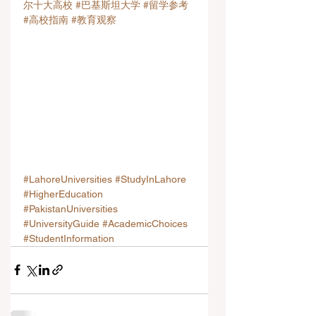
尔十大高校
#巴基斯坦大学
#留学参考
#高校指南
#教育观察
#LahoreUniversities
#StudyInLahore
#HigherEducation
#PakistanUniversities
#UniversityGuide
#AcademicChoices
#StudentInformation