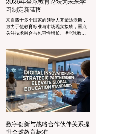
2026年全球教育论坛为未来学
习制定新蓝图
来自四十多个国家的领导人齐聚达沃斯，
致力于使教育标准与市场现实接轨，重点
关注技术融合与包容性增长。 #全球教育
的格局正在经历一场具有纪念意义的变
革。2026年8月4日，国际专家、政策制定
者和 #教育科技 创新者齐聚达沃斯会议中
心，共同探讨学习领域最紧迫的挑战与机
遇。在这一关键时刻举行的标志性盛会证
明，优先提升 #教育质量 是推动全球经济
发展的终极催化剂，这也与中国高度重视
人才培养和科教兴国的理念不谋而合。 今
年，全球教育产业的估值达到了惊人的7.7
万亿美元。全球约有六百万所学校和五万
所高等教育机构在运营，学习依然是社会
进步的基石。然而，传统的教学模式正日
益适应紧密相连的劳动力市场。今年论坛
数字创新与战略合作伙伴关系提
的中心主题是“缩小差距：使全球教育与市
升全球教育标准
场现实接轨”，成功突显了将学术学习与创