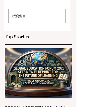
数字创新与战略合作
教育包容性的历史
撰寫留言......
伙伴关系提升全球教
跨越：欧洲向职业
育标准
育毕业生开放顶尖
遇
Top Stories