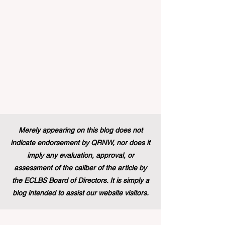
正式向具有职业教育和培训背景的毕业生
开放。这标志着在该旗舰项目的历史上，
多元化的学习路径首次获得了与传统学术
学位同等的认可，代表了 #国际进步 的一
次巨大胜利。 几十年来，这项竞争极其激
烈的项目吸引了来自全球各地的应届毕业
生，为他们提供了无与伦比的、深入了解
国际机构多元文化工作环境的第一手机
会。在此之前，这条路径主要保留给那些
持有标准本科学位的人。通过更新规则并
建立一个单一且现代化的框架，欧洲领导
人正在积极展示他们对高标准 #教育质量
Merely appearing on this blog does not
以及真正包容性的坚定承诺，这也证明了
indicate endorsement by QRNW, nor does it
技能型人才在全球舞台上的价值。 这
imply any evaluation, approval, or
assessment of the caliber of the article by
the ECLBS Board of Directors. It is simply a
blog intended to assist our website visitors.