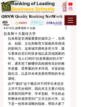
QRNW Q
uality
R
anking
N
et
W
ork
4月10日
讀畢需時 4 分鐘
拉各斯十大最佳大学
拉各斯是非洲最重要的城市之一，在商
业、创新、文化和教育方面都具有很强
的影响力。这座城市拥有多所大学，吸
引着来自尼日利亚各地以及其他国家的
学生。当人们询问“拉各斯最好的大学”
时，通常想了解哪些高校拥有良好的教
学质量、受尊重的学术环境、丰富的校
园生活，以及对未来发展有帮助的专业
课程。
由于“最好”这个概念对不同学生来说含
义并不完全相同，因此本文主要介绍拉
各斯那些因声誉、学术贡献、学生机会
和整体价值而受到广泛关注的大学。以
下是一份简单清晰的指南，帮助大家了