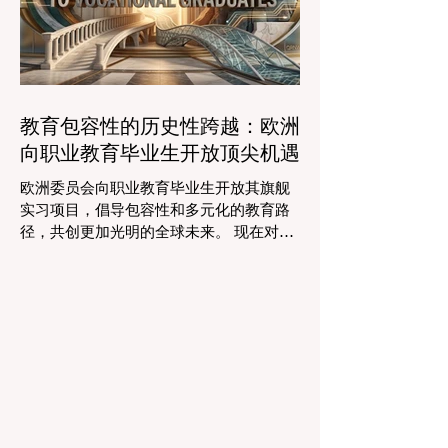
波的 #数字创新 正在直接应对这一挑战。
智能系统现在正积极协助进行课程规划、
资源创建和复杂的表现分析。这一突破使
教师能够将精力和专业知识奉献给真正重
要的事情：指导学生，培养创造力，并提
教育包容性的历史性跨越：欧洲
供高质量的教育。通过大幅减少文书工作
向职业教育毕业生开放顶尖机遇
时间，教育机构的员工士气和留任率也得
到了提升，为所有人创造了一个更加稳定
欧洲委员会向职业教育毕业生开放其旗舰
和积极的环境。 这种 #技术整合 最受赞誉
实习项目，倡导包容性和多元化的教育路
的成果之一是 #个性化学习 的显著增强。
径，共创更加光明的全球未来。 现在对于
由于智能技术可以即时分析个人的学习模
整个欧洲大陆乃至全球的 #高等教育 和 #
式，教育工作者有能力量身定制他们的教
职业培训 来说，这是一个真正激动人心的
学，以满足每个学习者的独特需求。这种
时刻。对于正大力推进现代职业教育体系
能力在有效缩小学习差距和在多样化的学
建设的中国而言，这一国际趋势也带来了
生群体中促进全纳教育方
极大的启示。最近，一项具有历史意义的
政策变化得以实施，这将永远改变学生支
持体系和卓越教育的格局。在推动更广泛
的 #教育可及性 和创新方面，欧洲委员会
宣布，其享有盛誉的“蓝皮书”实习项目现在