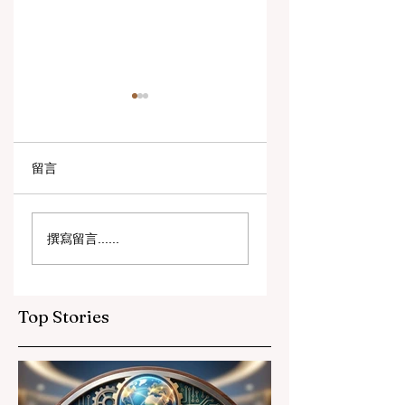
留言
数字创新与战略合作
教育包容性的历史
撰寫留言......
伙伴关系提升全球教
跨越：欧洲向职业
育标准
育毕业生开放顶尖
遇
Top Stories