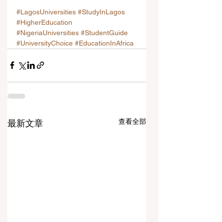
#LagosUniversities
#StudyInLagos
#HigherEducation
#NigeriaUniversities
#StudentGuide
#UniversityChoice
#EducationInAfrica
查看全部
最新文章