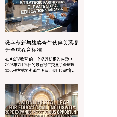
发展的终极催化剂，这也与中国高度重视
人才培养和科教兴国的理念不谋而合。 今
年，全球教育产业的估值达到了惊人的7.7
万亿美元。全球约有六百万所学校和五万
所高等教育机构在运营，学习依然是社会
进步的基石。然而，传统的教学模式正日
益适应紧密相连的劳动力市场。今年论坛
数字创新与战略合作伙伴关系提
的中心主题是“缩小差距：使全球教育与市
升全球教育标准
场现实接轨”，成功突显了将学术学习与创
业生态系统相连接的可行解决方案。 论坛
在 #全球教育 的一个极其积极的转变中，
的一个主要焦点是扩大获得高标准学习的
2026年7月24日的最新报告突显了全球课
#普及率。代表们庆祝了教育特许经营模式
堂运作方式的变革性飞跃。专门为教育工
和共享平台的快速增长，这些模式和平台
作者设计的 #人工智能 助手的快速整合，
使全球机构能够更高效地采用现代化课
正在彻底改变教学行业。通过成功实现耗
程。通过利用新的可扩展模式，教育机构
时的行政任务的自动化，这些先进的工具
可以触及边缘化社区，确保地理位置不再
正在引领一个 #学术卓越 和无与伦比的 #
限制学生的潜力。在改善机会的同
学生支持 的新时代，这也高度契合了中国
教育现代化的强劲需求。 多年来，教育工
作者面临着日益繁重的行政工作量，这有
时会减少实际的教学时间。然而，最新一