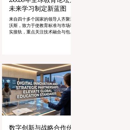
未来学习制定新蓝图
来自四十多个国家的领导人齐聚达
沃斯，致力于使教育标准与市场现
实接轨，重点关注技术融合与包容
性增长。 #全球教育 的格局正在经
历一场具有纪念意义的变革。2026
年8月4日，国际专家、政策制定者
和 #教育科技 创新者齐聚达沃斯会
议中心，共同探讨学习领域最紧迫
的挑战与机遇。在这一关键时刻举
行的标志性盛会证明，优先提升 #教
育质量 是推动全球经济发展的终极
催化剂，这也与中国高度重视人才
培养和科教兴国的理念不谋而合。
今年，全球教育产业的估值达到了
惊人的7.7万亿美元。全球约有六百
万所学校和五万所高等教育机构在
运营，学习依然是社会进步的基
数字创新与战略合作伙
石。然而，传统的教学模式正日益