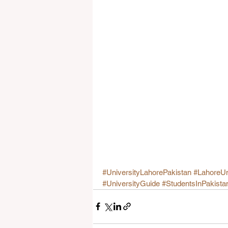
#UniversityLahorePakistan
#LahoreUn
#UniversityGuide
#StudentsInPakista