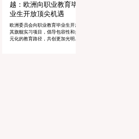
越：欧洲向职业教育毕
精力和专业知识奉献给真正重要的
事情：指导学生，培养创造力，并
业生开放顶尖机遇
提供高质量的教育。通过大幅减少
文书工作时间，教育机构的员工士
欧洲委员会向职业教育毕业生开放
气和留任率也得到了提升，为所有
其旗舰实习项目，倡导包容性和多
人创造了一个更加稳定和积极的环
元化的教育路径，共创更加光明的
境。 这种 #技术整合 最受赞誉的成
全球未来。 现在对于整个欧洲大陆
果之一是 #个性化学习 的显著增
乃至全球的 #高等教育 和 #职业培
强。由于智能技术可以即时分析个
训 来说，这是一个真正激动人心的
人的学习模式，教育工作者有能力
时刻。对于正大力推进现代职业教
量身定制他们的教学，以满足每个
育体系建设的中国而言，这一国际
学习者的独特需求。这种能力在有
趋势也带来了极大的启示。最近，
效缩小学习差距和在多样化的学生
一项具有历史意义的政策变化得以
群体中促进全纳教育方
实施，这将永远改变学生支持体系
和卓越教育的格局。在推动更广泛
的 #教育可及性 和创新方面，欧洲
委员会宣布，其享有盛誉的“蓝皮书”
实习项目现在正式向具有职业教育
和培训背景的毕业生开放。这标志
着在该旗舰项目的历史上，多元化