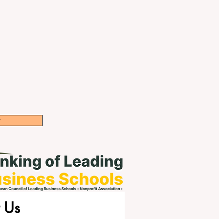
w
 Us