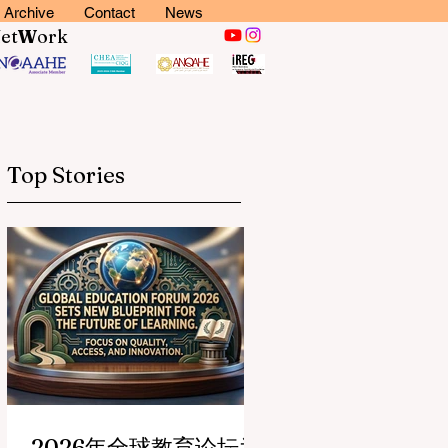
Archive
Contact
News
N
et
W
ork
Top Stories
2026年全球教育论坛为