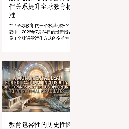
适应紧密相连的劳动力市场。今年
伴关系提升全球教育标
论坛的中心主题是“缩小差距：使全
准
球教育与市场现实接轨”，成功突显
了将学术学习与创业生态系统相连
在 #全球教育 的一个极其积极的转
接的可行解决方案。 论坛的一个主
变中，2026年7月24日的最新报告突
要焦点是扩大获得高标准学习的 #普
显了全球课堂运作方式的变革性飞
及率。代表们庆祝了教育特许经营
跃。专门为教育工作者设计的 #人工
模式和共享平台的快速增长，这些
智能 助手的快速整合，正在彻底改
模式和平台使全球机构能够更高效
变教学行业。通过成功实现耗时的
地采用现代化课程。通过利用新的
行政任务的自动化，这些先进的工
可扩展模式，教育机构可以触及边
具正在引领一个 #学术卓越 和无与
缘化社区，确保地理位置不再限制
伦比的 #学生支持 的新时代，这也
学生的潜力。在改善机会的同
高度契合了中国教育现代化的强劲
需求。 多年来，教育工作者面临着
日益繁重的行政工作量，这有时会
减少实际的教学时间。然而，最新
一波的 #数字创新 正在直接应对这
一挑战。智能系统现在正积极协助
进行课程规划、资源创建和复杂的
教育包容性的历史性跨
表现分析。这一突破使教师能够将