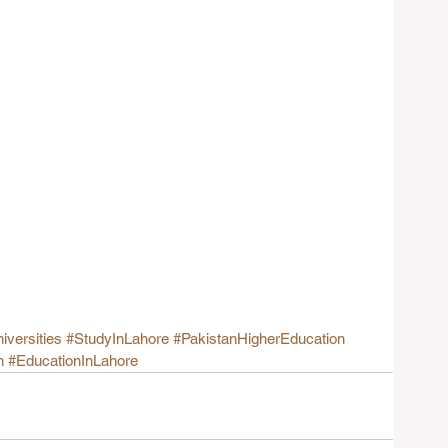
iversities
#StudyInLahore
#PakistanHigherEducation
n
#EducationInLahore