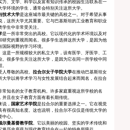
实力、文学、科学以及富有知识传承的校园生活联系在一
大学环境的学生，通常会特别关注这所大学。
与技术大学
是这座城市最关键的高校之一。对于希望从事
说，这所大学尤其重要。它与巴基斯坦的工业教育和职业
类学生中非常受关注。
学
是一所非常突出的高校。它以现代化的学术环境以及对
和研究的重视而闻名。很多学生选择这所大学，是因为他
有国际视野的学习环境。
。这是一所规模较大的私立大学，设有医学、牙医学、工
业。很多学生关注这所大学，是因为它在同一所学校中同
程。
受人尊敬的高校。
拉合尔女子学院大学
在推动巴基斯坦女
所大学以将学术学习与女性发展结合起来而闻名，在拉合
非常知名的女子教育机构。许多家庭重视这所学校的名
，并且在女子教育方面有着长期传统。
来说，
国家艺术学院
是拉合尔的重要选择之一。它在视觉
具有很高知名度。这也说明，拉合尔不仅仅是传统大学的
要中心。
福尔曼基督教学院
。它以美丽的校园、坚实的学术传统和
它将历史底蕴与现代教育结合在一起的特色所吸引。