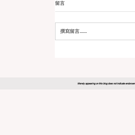
留言
撰寫留言......
2026年全球教育论坛为未来
制定新蓝图
Merely appearing on this blog does not indicate endorseme