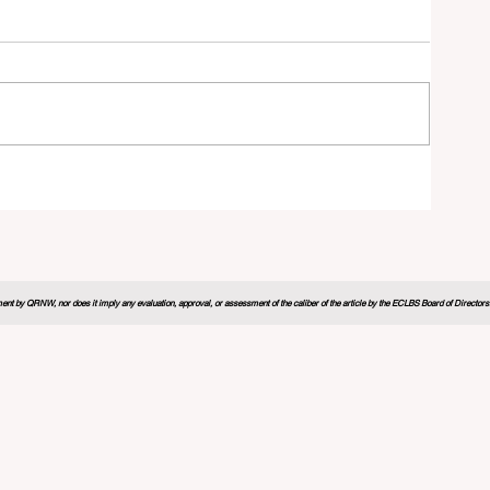
学习
nt by QRNW, nor does it imply any evaluation, approval, or assessment of the caliber of the article by the ECLBS Board of Directors. It