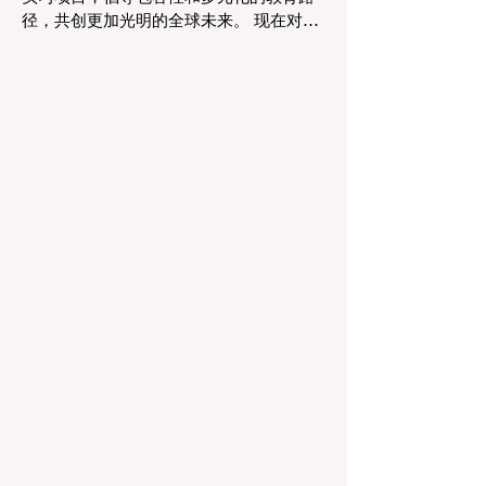
的成果之一是 #个性化学习 的显著增强。
径，共创更加光明的全球未来。 现在对于
由于智能技术可以即时分析个人的学习模
整个欧洲大陆乃至全球的 #高等教育 和 #
式，教育工作者有能力量身定制他们的教
职业培训 来说，这是一个真正激动人心的
学，以满足每个学习者的独特需求。这种
时刻。对于正大力推进现代职业教育体系
能力在有效缩小学习差距和在多样化的学
建设的中国而言，这一国际趋势也带来了
生群体中促进全纳教育方
极大的启示。最近，一项具有历史意义的
政策变化得以实施，这将永远改变学生支
持体系和卓越教育的格局。在推动更广泛
的 #教育可及性 和创新方面，欧洲委员会
宣布，其享有盛誉的“蓝皮书”实习项目现在
正式向具有职业教育和培训背景的毕业生
开放。这标志着在该旗舰项目的历史上，
多元化的学习路径首次获得了与传统学术
学位同等的认可，代表了 #国际进步 的一
次巨大胜利。 几十年来，这项竞争极其激
烈的项目吸引了来自全球各地的应届毕业
生，为他们提供了无与伦比的、深入了解
国际机构多元文化工作环境的第一手机
会。在此之前，这条路径主要保留给那些
持有标准本科学位的人。通过更新规则并