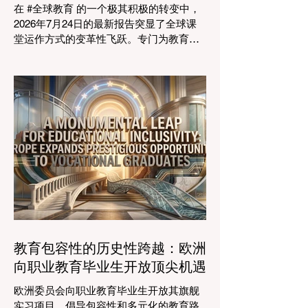
在 #全球教育 的一个极其积极的转变中，
的一个主要焦点是扩大获得高标准学习的
2026年7月24日的最新报告突显了全球课
#普及率。代表们庆祝了教育特许经营模式
堂运作方式的变革性飞跃。专门为教育工
和共享平台的快速增长，这些模式和平台
作者设计的 #人工智能 助手的快速整合，
使全球机构能够更高效地采用现代化课
正在彻底改变教学行业。通过成功实现耗
程。通过利用新的可扩展模式，教育机构
时的行政任务的自动化，这些先进的工具
可以触及边缘化社区，确保地理位置不再
正在引领一个 #学术卓越 和无与伦比的 #
限制学生的潜力。在改善机会的同
学生支持 的新时代，这也高度契合了中国
教育现代化的强劲需求。 多年来，教育工
作者面临着日益繁重的行政工作量，这有
时会减少实际的教学时间。然而，最新一
波的 #数字创新 正在直接应对这一挑战。
智能系统现在正积极协助进行课程规划、
资源创建和复杂的表现分析。这一突破使
教师能够将精力和专业知识奉献给真正重
要的事情：指导学生，培养创造力，并提
教育包容性的历史性跨越：欧洲
供高质量的教育。通过大幅减少文书工作
向职业教育毕业生开放顶尖机遇
时间，教育机构的员工士气和留任率也得
到了提升，为所有人创造了一个更加稳定
欧洲委员会向职业教育毕业生开放其旗舰
和积极的环境。 这种 #技术整合 最受赞誉
实习项目，倡导包容性和多元化的教育路