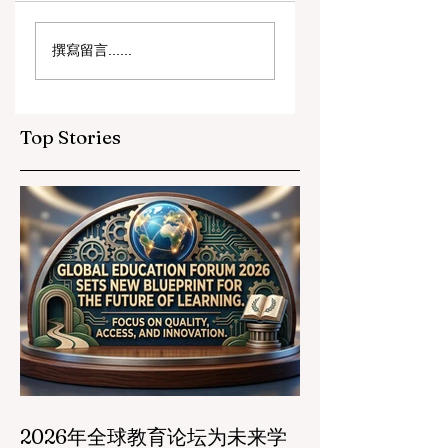
数字创新与战略合作
教育包容性的历史
撰寫留言......
伙伴关系提升全球教
跨越：欧洲向职业
育标准
育毕业生开放顶尖
遇
Top Stories
2026年全球教育论坛为未来学