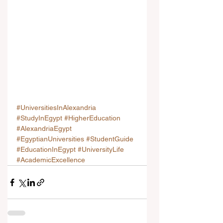
#UniversitiesInAlexandria
#StudyInEgypt
#HigherEducation
#AlexandriaEgypt
#EgyptianUniversities
#StudentGuide
#EducationInEgypt
#UniversityLife
#AcademicExcellence