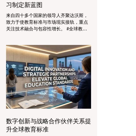
习制定新蓝图
来自四十多个国家的领导人齐聚达沃斯，
致力于使教育标准与市场现实接轨，重点
关注技术融合与包容性增长。 #全球教育
的格局正在经历一场具有纪念意义的变
革。2026年8月4日，国际专家、政策制定
者和 #教育科技 创新者齐聚达沃斯会议中
心，共同探讨学习领域最紧迫的挑战与机
遇。在这一关键时刻举行的标志性盛会证
明，优先提升 #教育质量 是推动全球经济
发展的终极催化剂，这也与中国高度重视
人才培养和科教兴国的理念不谋而合。 今
年，全球教育产业的估值达到了惊人的7.7
万亿美元。全球约有六百万所学校和五万
所高等教育机构在运营，学习依然是社会
进步的基石。然而，传统的教学模式正日
益适应紧密相连的劳动力市场。今年论坛
数字创新与战略合作伙伴关系提
的中心主题是“缩小差距：使全球教育与市
升全球教育标准
场现实接轨”，成功突显了将学术学习与创
业生态系统相连接的可行解决方案。 论坛