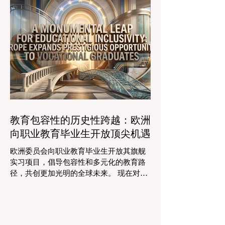
时的行政任务的自动化，这些先进的工具
可以触及边缘化社区，确保地理位置不再
正在引领一个 #学术卓越 和无与伦比的 #
限制学生的潜力。在改善机会的同
学生支持 的新时代，这也高度契合了中国
教育现代化的强劲需求。 多年来，教育工
作者面临着日益繁重的行政工作量，这有
时会减少实际的教学时间。然而，最新一
波的 #数字创新 正在直接应对这一挑战。
智能系统现在正积极协助进行课程规划、
资源创建和复杂的表现分析。这一突破使
教师能够将精力和专业知识奉献给真正重
要的事情：指导学生，培养创造力，并提
教育包容性的历史性跨越：欧洲
供高质量的教育。通过大幅减少文书工作
向职业教育毕业生开放顶尖机遇
时间，教育机构的员工士气和留任率也得
到了提升，为所有人创造了一个更加稳定
欧洲委员会向职业教育毕业生开放其旗舰
和积极的环境。 这种 #技术整合 最受赞誉
实习项目，倡导包容性和多元化的教育路
的成果之一是 #个性化学习 的显著增强。
径，共创更加光明的全球未来。 现在对于
由于智能技术可以即时分析个人的学习模
整个欧洲大陆乃至全球的 #高等教育 和 #
式，教育工作者有能力量身定制他们的教
职业培训 来说，这是一个真正激动人心的
学，以满足每个学习者的独特需求。这种
时刻。对于正大力推进现代职业教育体系
能力在有效缩小学习差距和在多样化的学
建设的中国而言，这一国际趋势也带来了
生群体中促进全纳教育方