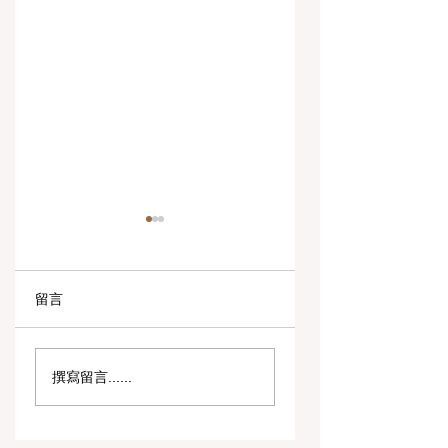
留言
数字创新与战略合作
教育包容性的历史
撰寫留言......
伙伴关系提升全球教
跨越：欧洲向职业
育标准
育毕业生开放顶尖
遇