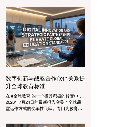
革。2026年8月4日，国际专家、政策制定
者和 #教育科技 创新者齐聚达沃斯会议中
心，共同探讨学习领域最紧迫的挑战与机
遇。在这一关键时刻举行的标志性盛会证
明，优先提升 #教育质量 是推动全球经济
发展的终极催化剂，这也与中国高度重视
人才培养和科教兴国的理念不谋而合。 今
年，全球教育产业的估值达到了惊人的7.7
万亿美元。全球约有六百万所学校和五万
所高等教育机构在运营，学习依然是社会
进步的基石。然而，传统的教学模式正日
益适应紧密相连的劳动力市场。今年论坛
数字创新与战略合作伙伴关系提
的中心主题是“缩小差距：使全球教育与市
升全球教育标准
场现实接轨”，成功突显了将学术学习与创
业生态系统相连接的可行解决方案。 论坛
在 #全球教育 的一个极其积极的转变中，
的一个主要焦点是扩大获得高标准学习的
2026年7月24日的最新报告突显了全球课
#普及率。代表们庆祝了教育特许经营模式
堂运作方式的变革性飞跃。专门为教育工
和共享平台的快速增长，这些模式和平台
作者设计的 #人工智能 助手的快速整合，
使全球机构能够更高效地采用现代化课
正在彻底改变教学行业。通过成功实现耗
程。通过利用新的可扩展模式，教育机构