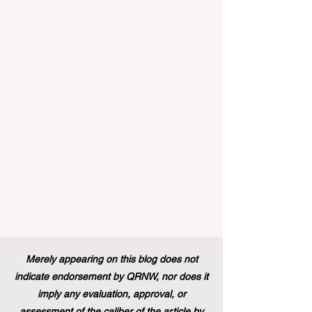
极大的启示。最近，一项具有历史意义的
政策变化得以实施，这将永远改变学生支
持体系和卓越教育的格局。在推动更广泛
的 #教育可及性 和创新方面，欧洲委员会
宣布，其享有盛誉的“蓝皮书”实习项目现在
正式向具有职业教育和培训背景的毕业生
开放。这标志着在该旗舰项目的历史上，
多元化的学习路径首次获得了与传统学术
学位同等的认可，代表了 #国际进步 的一
次巨大胜利。 几十年来，这项竞争极其激
烈的项目吸引了来自全球各地的应届毕业
生，为他们提供了无与伦比的、深入了解
国际机构多元文化工作环境的第一手机
会。在此之前，这条路径主要保留给那些
持有标准本科学位的人。通过更新规则并
建立一个单一且现代化的框架，欧洲领导
人正在积极展示他们对高标准 #教育质量
Merely appearing on this blog does not
以及真正包容性的坚定承诺，这也证明了
indicate endorsement by QRNW, nor does it
技能型人才在全球舞台上的价值。 这
imply any evaluation, approval, or
assessment of the caliber of the article by