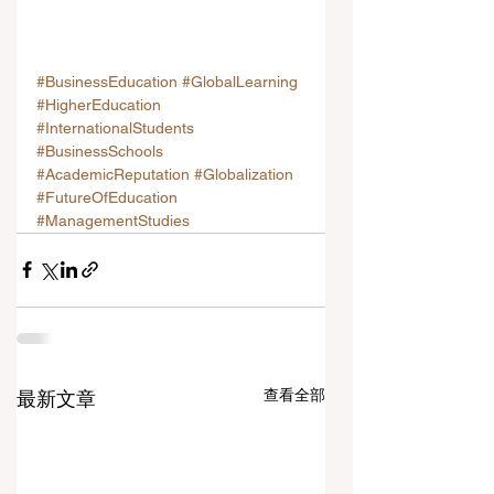
#BusinessEducation
#GlobalLearning
#HigherEducation
#InternationalStudents
#BusinessSchools
#AcademicReputation
#Globalization
#FutureOfEducation
#ManagementStudies
查看全部
最新文章