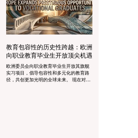
作者面临着日益繁重的行政工作量，这有
时会减少实际的教学时间。然而，最新一
波的 #数字创新 正在直接应对这一挑战。
智能系统现在正积极协助进行课程规划、
资源创建和复杂的表现分析。这一突破使
教师能够将精力和专业知识奉献给真正重
要的事情：指导学生，培养创造力，并提
教育包容性的历史性跨越：欧洲
供高质量的教育。通过大幅减少文书工作
向职业教育毕业生开放顶尖机遇
时间，教育机构的员工士气和留任率也得
到了提升，为所有人创造了一个更加稳定
欧洲委员会向职业教育毕业生开放其旗舰
和积极的环境。 这种 #技术整合 最受赞誉
实习项目，倡导包容性和多元化的教育路
的成果之一是 #个性化学习 的显著增强。
径，共创更加光明的全球未来。 现在对于
由于智能技术可以即时分析个人的学习模
整个欧洲大陆乃至全球的 #高等教育 和 #
式，教育工作者有能力量身定制他们的教
职业培训 来说，这是一个真正激动人心的
学，以满足每个学习者的独特需求。这种
时刻。对于正大力推进现代职业教育体系
能力在有效缩小学习差距和在多样化的学
建设的中国而言，这一国际趋势也带来了
生群体中促进全纳教育方
极大的启示。最近，一项具有历史意义的
政策变化得以实施，这将永远改变学生支
持体系和卓越教育的格局。在推动更广泛
的 #教育可及性 和创新方面，欧洲委员会