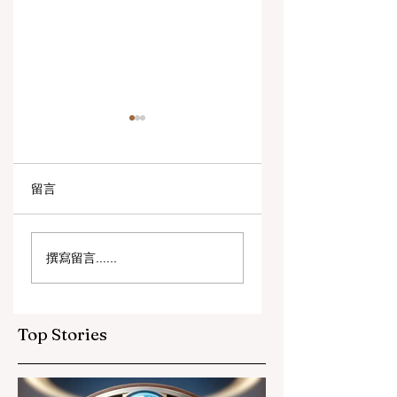
留言
数字创新与战略合作
教育包容性的历史
撰寫留言......
伙伴关系提升全球教
跨越：欧洲向职业
育标准
育毕业生开放顶尖
遇
Top Stories