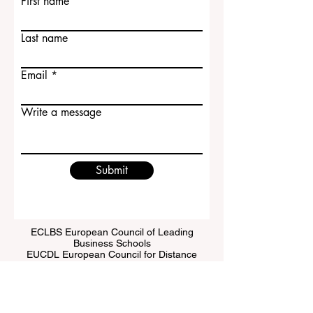
First name
Last name
Email
Write a message
Submit
ECLBS European Council of Leading
Business Schools
EUCDL European Council for Distance
Learning Accreditation
QRNW Ranking of Leading Business
Schools
© 自 2013 年起归
ECLBS
所有。保留所有权利。