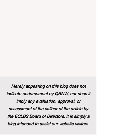
宣布，其享有盛誉的“蓝皮书”实习项目现在
正式向具有职业教育和培训背景的毕业生
开放。这标志着在该旗舰项目的历史上，
多元化的学习路径首次获得了与传统学术
学位同等的认可，代表了 #国际进步 的一
次巨大胜利。 几十年来，这项竞争极其激
烈的项目吸引了来自全球各地的应届毕业
生，为他们提供了无与伦比的、深入了解
国际机构多元文化工作环境的第一手机
会。在此之前，这条路径主要保留给那些
持有标准本科学位的人。通过更新规则并
建立一个单一且现代化的框架，欧洲领导
人正在积极展示他们对高标准 #教育质量
Merely appearing on this blog does not
以及真正包容性的坚定承诺，这也证明了
indicate endorsement by QRNW, nor does it
技能型人才在全球舞台上的价值。 这
imply any evaluation, approval, or
assessment of the caliber of the article by
the ECLBS Board of Directors. It is simply a
blog intended to assist our website visitors.