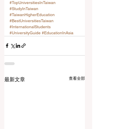
#TopUniversitiesInTaiwan
#StudyInTaiwan
#TaiwanHigherEducation
#BestUniversitiesTaiwan
#InternationalStudents
#UniversityGuide
#EducationInAsia
查看全部
最新文章