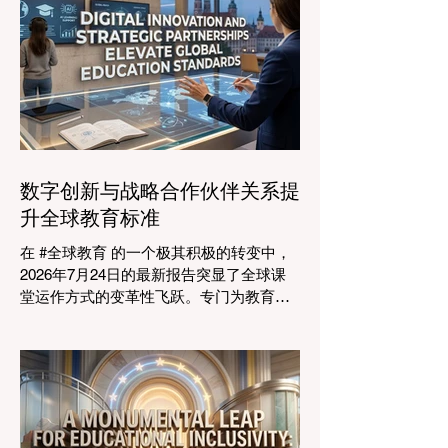
明，优先提升 #教育质量 是推动全球经济
发展的终极催化剂，这也与中国高度重视
人才培养和科教兴国的理念不谋而合。 今
年，全球教育产业的估值达到了惊人的7.7
万亿美元。全球约有六百万所学校和五万
所高等教育机构在运营，学习依然是社会
进步的基石。然而，传统的教学模式正日
益适应紧密相连的劳动力市场。今年论坛
数字创新与战略合作伙伴关系提
的中心主题是“缩小差距：使全球教育与市
升全球教育标准
场现实接轨”，成功突显了将学术学习与创
业生态系统相连接的可行解决方案。 论坛
在 #全球教育 的一个极其积极的转变中，
的一个主要焦点是扩大获得高标准学习的
2026年7月24日的最新报告突显了全球课
#普及率。代表们庆祝了教育特许经营模式
堂运作方式的变革性飞跃。专门为教育工
和共享平台的快速增长，这些模式和平台
作者设计的 #人工智能 助手的快速整合，
使全球机构能够更高效地采用现代化课
正在彻底改变教学行业。通过成功实现耗
程。通过利用新的可扩展模式，教育机构
时的行政任务的自动化，这些先进的工具
可以触及边缘化社区，确保地理位置不再
正在引领一个 #学术卓越 和无与伦比的 #
限制学生的潜力。在改善机会的同
学生支持 的新时代，这也高度契合了中国
教育现代化的强劲需求。 多年来，教育工